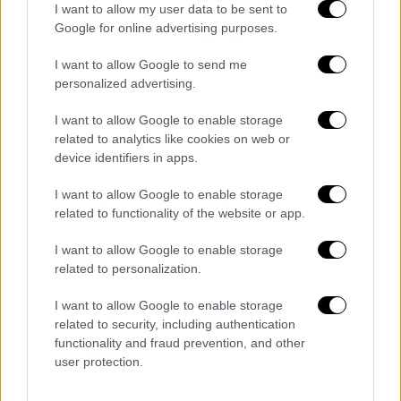
I want to allow my user data to be sent to
Μετά τη χειρουργική επέμβαση, η κατάσταση
Google for online advertising purposes.
του παιδιού είναι η εξής:
I want to allow Google to send me
personalized advertising.
Εκτεταμένη ισχαιμία αριστερού
εγκεφαλικού ημισφαιρίου
I want to allow Google to enable storage
Συνοδός θρόμβωση του άνω οβελιαίου
related to analytics like cookies on web or
κόλπου
device identifiers in apps.
Ιατρικά αδύνατη η εκ νέου χειρουργική
I want to allow Google to enable storage
αντιμετώπιση
related to functionality of the website or app.
Βαριές εγκεφαλικές κακώσεις
I want to allow Google to enable storage
Κακώσεις σώματος
related to personalization.
Επαφή με θερμότητα (τσιγάρο)
I want to allow Google to enable storage
Λίγο μετά τις
3 το μεσημέρι
, ολοκληρώθηκε
related to security, including authentication
η απολογία της 26χρονης, η οποία
functionality and fraud prevention, and other
υποστήριξε
στην Ανακρίτρια ότι το παιδί
user protection.
δεχόταν κακοποίηση το τελευταίο δίμηνο