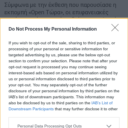
Σύμφωνα με την έκθεση που παρουσίασε η
εκπομπή «Open Τώρα», οι επιφανειακές
κακώσεις σώματος είναι διάφορων ηλικιών.
Επίσης, οι κακώσεις των εσωτερικών
Do Not Process My Personal Information
οργάνων (ήπατος) αλλά και οι
κρανιοεγκεφαλικές κακώσεις
If you wish to opt-out of the sale, sharing to third parties, or
τοποθετούνται χρονικά στην τελευταία μέρα
processing of your personal or sensitive information for
targeted advertising by us, please use the below opt-out
του συμβάντος
τραυματισμού
του.
section to confirm your selection. Please note that after your
opt-out request is processed you may continue seeing
interest-based ads based on personal information utilized by
us or personal information disclosed to third parties prior to
your opt-out. You may separately opt-out of the further
disclosure of your personal information by third parties on the
IAB’s list of downstream participants. This information may
video
also be disclosed by us to third parties on the
IAB’s List of
Downstream Participants
that may further disclose it to other
third parties.
Please note that this website/app uses one or more Google
Personal Data Processing Opt Outs