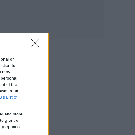
sonal or
ection to
ou may
 personal
out of the
 downstream
B’s List of
er and store
to grant or
ed purposes