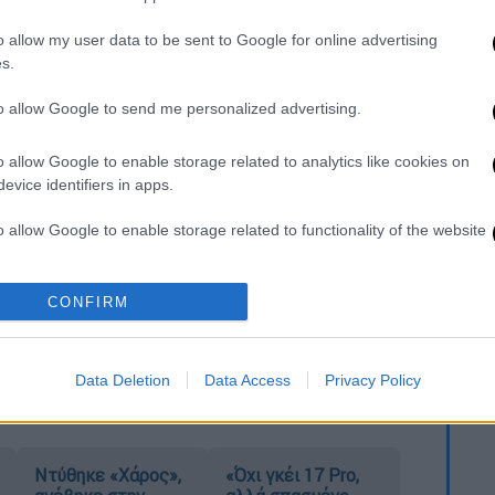
ια τα «κόκκινα» δάνεια – Αφορά πάνω
o allow my user data to be sent to Google for online advertising
s.
to allow Google to send me personalized advertising.
o allow Google to enable storage related to analytics like cookies on
ι από το παράθυρο της τουαλέτας, με τις
evice identifiers in apps.
υνηγητό για τον εντοπισμό του, σύμφωνα
o allow Google to enable storage related to functionality of the website
ποιός
,
ο οποίος ήταν προφυλακισμένος για
o allow Google to enable storage related to personalization.
να με τις πληροφορίες ανέφερε ότι είναι
CONFIRM
ρονιστικούς υπαλλήλους στ
ο Γενικό
o allow Google to enable storage related to security, including
cation functionality and fraud prevention, and other user protection.
Data Deletion
Data Access
Privacy Policy
Ντύθηκε «Χάρος»,
«Όχι γκέι 17 Pro,