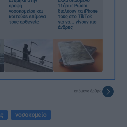
ανέβηκε στην
αλλά σπασμένο
οροφή
11άρι»: Ρώσοι
νοσοκομείου και
διαλύουν τα iPhone
κοιτούσε επίμονα
τους στο TikTok
τους ασθενείς
για να... γίνουν πιο
άνδρες
επόμενο άρθρο
ας
νοσοκομείο