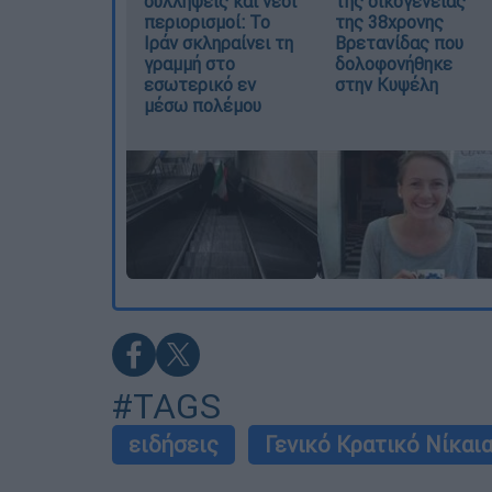
συλλήψεις και νέοι
της οικογένειας
περιορισμοί: Το
της 38χρονης
Ιράν σκληραίνει τη
Βρετανίδας που
γραμμή στο
δολοφονήθηκε
εσωτερικό εν
στην Κυψέλη
μέσω πολέμου
#TAGS
ειδήσεις
Γενικό Κρατικό Νίκαι