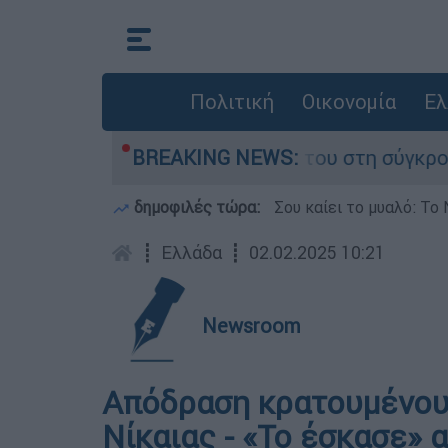
Πολιτική
Οικονομία
Ελ
λη Δαμίγο που έχασε τη ζωή του στη σύγκρουση
BREAKING NEWS:
δημοφιλές τώρα:
Σου καίει το μυαλό: Το 
┋
Ελλάδα
┋
02.02.2025 10:21
Newsroom
Απόδραση κρατουμένου 
Νίκαιας - «Το έσκασε» 