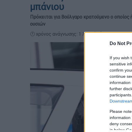
μπάνιου
Πρόκειται για Βούλγαρο κρατούμενο ο οποίος 
ουσιών
🕛 χρόνος ανάγνωσης: 1 λεπτό ┋
Do Not Pr
If you wish 
sensitive in
confirm you
continue se
information 
further disc
participants
Downstream 
Please note
information 
deny consent
in below Go