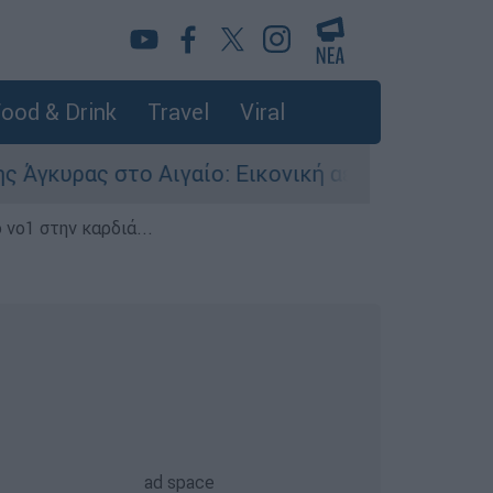
ood & Drink
Travel
Viral
ρας στο Αιγαίο: Εικονική αερομαχία ανάμεσα σε
 νο1 στην καρδιά...