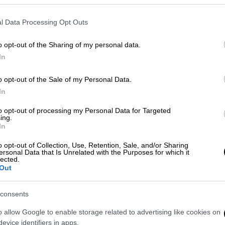
l Data Processing Opt Outs
o opt-out of the Sharing of my personal data.
In
o opt-out of the Sale of my Personal Data.
In
to opt-out of processing my Personal Data for Targeted
ing.
 το ΕΘΝΟΣ στη Google
In
o opt-out of Collection, Use, Retention, Sale, and/or Sharing
ρατούμενο
που απέδρασε από το Γ
ενικό
ersonal Data that Is Unrelated with the Purposes for which it
lected.
άτου (1/2), ο οποίος νοσηλευόταν στο
Out
consents
o allow Google to enable storage related to advertising like cookies on
evice identifiers in apps.