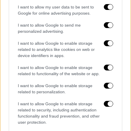
και της ΕΔΕ, χωρίς όμως να διευκρινίζει ο
I want to allow my user data to be sent to
Δθ/ντης περισσότερες λεπτομέρειες, καθώς
Google for online advertising purposes.
η υπόθεση είναι σε αρχικό στάδιο εξέτασης.
I want to allow Google to send me
personalized advertising.
«
Είναι μια διαδικασία σε εξέλιξη και δεν
μπορώ να πω κάτι παραπάνω σ’ αυτό
»,
I want to allow Google to enable storage
απαντά ο κ. Δελέγκος, ενώ σε ερώτησή μας
related to analytics like cookies on web or
αν το περιστατικό αφορά την Ηλεία
device identifiers in apps.
δηλώνει«Δεν μπορώ να σας βοηθήσω
I want to allow Google to enable storage
παραπάνω. Υπάρχουν κάποια στοιχεία και
related to functionality of the website or app.
έχω διατάξει ΕΔΕ. Όταν προκύψει πόρισμα
τότε θα μπορώ να μιλήσω».
I want to allow Google to enable storage
related to personalization.
Σύμφωνα με πληροφορίες, οι κατηγορίες
I want to allow Google to enable storage
εναντίον του στελέχους προέρχονται
από
related to security, including authentication
διευθύντριες
σχολικών μονάδων της Ηλείας
functionality and fraud prevention, and other
και στις καταγγελίες τους περιγράφονται
user protection.
αξιόποινες πράξεις και συμπεριφορές.