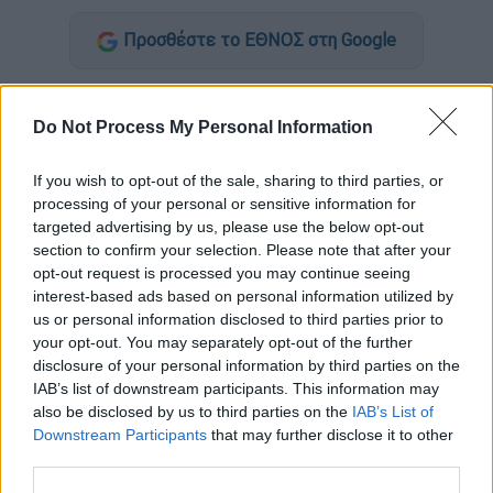
Προσθέστε το ΕΘΝΟΣ στη Google
Σάλος έχει προκληθεί
στην
Ηλεία
μετά τις
καταγγελίες
τριών γυναικών εκπαιδευτικών
Do Not Process My Personal Information
για
σεξουαλική παρενόχληση
από
If you wish to opt-out of the sale, sharing to third parties, or
εκπαιδευτικό στέλεχος της Δυτικής
processing of your personal or sensitive information for
Ελλάδας.
targeted advertising by us, please use the below opt-out
section to confirm your selection. Please note that after your
opt-out request is processed you may continue seeing
ΔΙΑΒΑΣΤΕ ΕΠΙΣΗΣ
interest-based ads based on personal information utilized by
us or personal information disclosed to third parties prior to
Ελλάδα
|
12.02.2025 14:28
your opt-out. You may separately opt-out of the further
Τραγωδία στην Αιτωλοακαρνανία:
disclosure of your personal information by third parties on the
Ηλικιωμένη βρέθηκε
IAB’s list of downstream participants. This information may
απανθρακώθηκε στο σπίτι της μετά
also be disclosed by us to third parties on the
IAB’s List of
Downstream Participants
that may further disclose it to other
από φωτιλα
third parties.