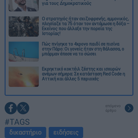
για τους Δημοκρατικούς
O στρατηγός ήταν σχιζοφρενής, εμμονικός,
πλησίαζε τα 75 όταν τον αντάμωσε η δόξα –
Εκείνος που άλλαξε την πορεία της
Ιστορίας!
Πώς πνίγηκε το 4χρονο παιδί σε πισίνα
στην Πάρο: Οι γονείς ήταν στη θάλασσα, ο
μπάρμαν έπεσε να το σώσει
Εκρηκτικό κοκτέιλ ζέστης και ισχυρών
ανέμων σήμερα: Σε κατάσταση Red Code η
Αττική και άλλες 5 περιοχές
επόμενο
άρθρο
#TAGS
δικαστήριο
ειδήσεις