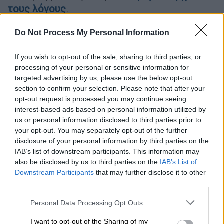
τους λόγους
.
Do Not Process My Personal Information
ΔΙΑΒΑΣΤΕ ΕΠΙΣΗΣ
If you wish to opt-out of the sale, sharing to third parties, or
Ελλάδα
|
13.03.2025 13:59
processing of your personal or sensitive information for
Τροχαίο με έναν σοβαρά τραυματία
targeted advertising by us, please use the below opt-out
στη Λεωφόρο Βάρης Κορωπίου και
section to confirm your selection. Please note that after your
Αγίας Μαρίνας
opt-out request is processed you may continue seeing
interest-based ads based on personal information utilized by
us or personal information disclosed to third parties prior to
your opt-out. You may separately opt-out of the further
disclosure of your personal information by third parties on the
Αναλυτικά η δήλωση του Βασίλη
IAB’s list of downstream participants. This information may
Σωτηρόπουλου:
also be disclosed by us to third parties on the
IAB’s List of
Downstream Participants
that may further disclose it to other
«Το πειθαρχικό συμβούλιο αιρετών,
third parties.
αποτελούμενο από έναν ανώτατο και δύο
Please note that this website/app uses one or more Google
Personal Data Processing Opt Outs
ανώτερους δικαστές, έκρινε ομόφωνα ότι
services and may gather and store information including but
καμία από τις αποδιδόμενες με το
not limited to your visit or usage behaviour. You may click to
I want to opt-out of the Sharing of my