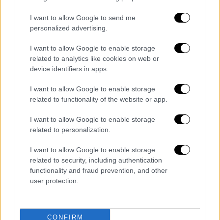
ενοχή της αορίστως για παραλείψεις χωρίς
να συγκεκριμενοποιεί ποιες και γιατί.
I want to allow Google to send me
personalized advertising.
Υπάρχουν ακράδαντα επιχειρήματα που
εδράζονται στο θεσμικό πλαίσιο και στα
I want to allow Google to enable storage
γεγονότα, ώστε να αντικρούσουμε πλήρως
related to analytics like cookies on web or
την αόριστη εισαγγελική πρόταση.
device identifiers in apps.
I want to allow Google to enable storage
Πρέπει να επισημανθεί, προς αποφυγή
related to functionality of the website or app.
παρεξηγήσεων, ότι κατά δήλωση του
πραγματογνώμονα, η
Περιφέρεια Αττικής
, με
I want to allow Google to enable storage
εντολή της τότε
περιφερειάρχη Αττικής
related to personalization.
Ρένας Δούρου
, τον διευκόλυνε πλήρως και
I want to allow Google to enable storage
του παρείχε άμεσα όλα τα στοιχεία που
related to security, including authentication
ζήτησε.
functionality and fraud prevention, and other
user protection.
Η κυρία Δούρου κατέστη κατηγορούμενη από
το ψέμα της ηγεσίας της πυροσβεστικής, σε
συνέντευξη Τύπου, λίγες μέρες μετά την
CONFIRM