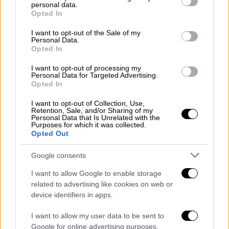
personal data.
grant or deny consent to Google and its third-party tags to
κατηγορητήριο παραλείψεις της
Ρένας
Opted In
use your data for below specified purposes in below Google
Δούρου
δεν υφίστανται.
consent section.
I want to opt-out of the Sale of my
Personal Data.
Το πρωτόδικο δικαστήριο ομόφωνα και με
Opted In
τη σύμφωνη πρόταση του εισαγγελέα έκρινε
I want to opt-out of processing my
ότι δεν στοιχειοθετήθηκε καμία εκ των
Personal Data for Targeted Advertising.
Opted In
αποδιδόμενων με το κατηγορητήριο
παραλείψεων και για τον λόγο αυτό
I want to opt-out of Collection, Use,
Retention, Sale, and/or Sharing of my
απάλλαξε πλήρως την
Ρένα Δούρου
.
Personal Data that Is Unrelated with the
Purposes for which it was collected.
Σχεδόν πριν εκδοθεί η απόφαση αυτή, δύο
Opted Out
υπουργοί εξήγγειλαν ότι θα ασκηθεί έφεση.
Google consents
Η εισαγγελέας του ΑΠ πράγματι το ζήτησε
αυτό και τελικά ασκήθηκε έφεση για τρεις
I want to allow Google to enable storage
related to advertising like cookies on web or
από τις εννέα παραλείψεις που αρχικά
device identifiers in apps.
αποδίδονταν στην κα
Δούρου
.
I want to allow my user data to be sent to
Η εισαγγελέας του εφετείου προτείνει την
Google for online advertising purposes.