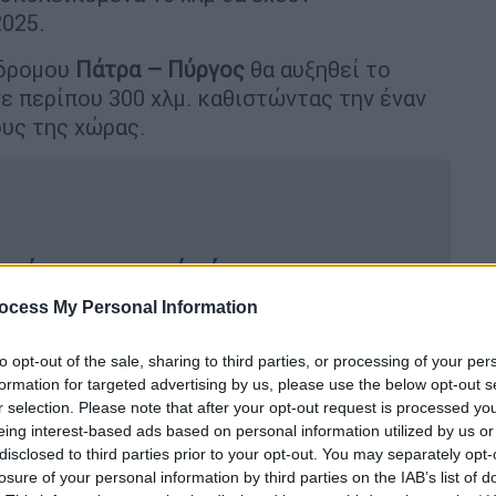
025.
δρομου
Πάτρα – Πύργος
θα αυξηθεί το
ε περίπου 300 χλμ. καθιστώντας την έναν
υς της χώρας.
 από το σαρωτικό πέρασμα της
ώς θα εξελιχθούν τα φαινόμενα τις
ocess My Personal Information
to opt-out of the sale, sharing to third parties, or processing of your per
formation for targeted advertising by us, please use the below opt-out s
r selection. Please note that after your opt-out request is processed y
eing interest-based ads based on personal information utilized by us or
ιώθηκαν κατά τη διάρκεια της αυτοψίας
disclosed to third parties prior to your opt-out. You may separately opt-
διαφορετικά εργοτάξια του έργου ο
losure of your personal information by third parties on the IAB’s list of
,
Χρίστος
Δήμας
συνοδευόμενος από τον