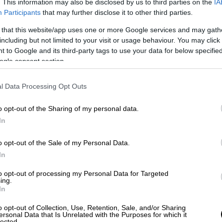
. This information may also be disclosed by us to third parties on the
IA
Participants
that may further disclose it to other third parties.
 that this website/app uses one or more Google services and may gath
λήρωση του
Πάτρα – Πύργος
είναι η μείωση
including but not limited to your visit or usage behaviour. You may click 
 στον παλαιό δρόμο, ο οποίος διαχρονικά
 to Google and its third-party tags to use your data for below specifi
οβαμμένους όλης της Ελλάδας.
ogle consent section.
l Data Processing Opt Outs
o opt-out of the Sharing of my personal data.
In
o opt-out of the Sale of my Personal Data.
In
to opt-out of processing my Personal Data for Targeted
ing.
In
o opt-out of Collection, Use, Retention, Sale, and/or Sharing
ersonal Data that Is Unrelated with the Purposes for which it
lected.