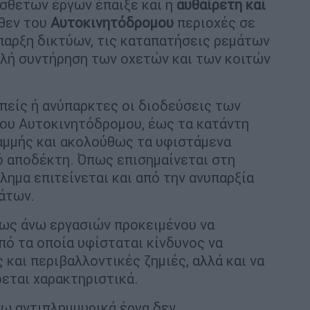
όσθετων έργων έπαιξε και η
αυθαίρετη και
θεν του
Αυτοκινητόδρομου
περιοχές σε
παρξη δικτύων, τις καταπατήσεις ρεμάτων
ελή συντήρηση των οχετών και των κοιτών
ιπείς ή ανύπαρκτες οι διοδεύσεις των
ου Αυτοκινητόδρομου, έως τα κατάντη
αμμής και ακολούθως τα υφιστάμενα
ό αποδέκτη. Όπως επισημαίνεται στη
λημα επιτείνεται και από την ανυπαρξία
άτων.
 ως άνω εργασιών προκειμένου να
ό τα οποία υφίσταται κίνδυνος να
 και περιβαλλοντικές ζημιές, αλλά και να
ρεται χαρακτηριστικά.
γω αντιπλημμυρικά έργα δεν