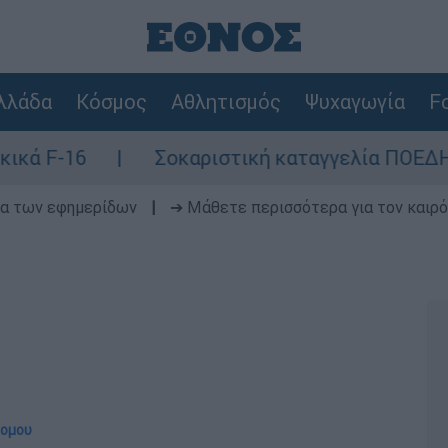
λλάδα
Κόσμος
Αθλητισμός
Ψυχαγωγία
Fo
Σοκαριστική καταγγελία ΠΟΕΔΗΝ για Ζάκυνθο
δα των εφημερίδων
|
➔ Μάθετε περισσότερα για τον καιρό
ρομου