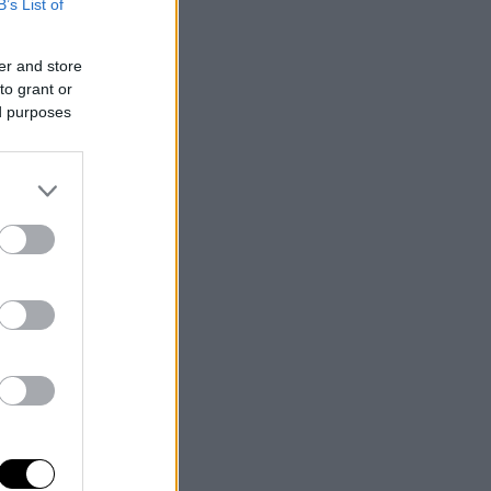
B’s List of
er and store
to grant or
ed purposes