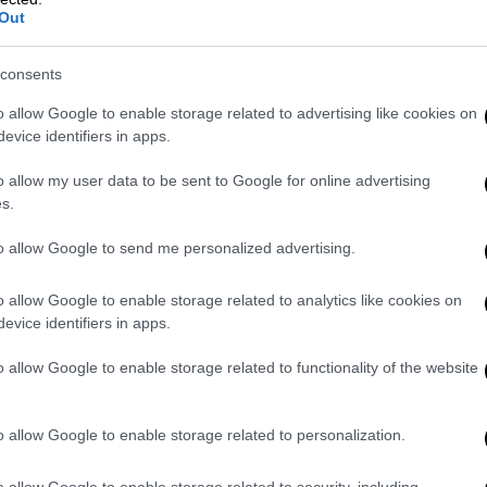
Out
consents
o allow Google to enable storage related to advertising like cookies on
evice identifiers in apps.
o allow my user data to be sent to Google for online advertising
s.
to allow Google to send me personalized advertising.
ουργείο την περασμένη εβδομάδα υπέγραψε
οστρώσεις στον
Άραξο, στη Γαστούνη, τη
o allow Google to enable storage related to analytics like cookies on
αι την Κυλλήνη,
αλλά και πρόσθετα
evice identifiers in apps.
ε περιοχές κατάντη της διέλευσης του
o allow Google to enable storage related to functionality of the website
αραίτητα για την προστασία των κατάντη
o allow Google to enable storage related to personalization.
ομηχανίες και βιοτεχνικές εγκαταστάσεις,
ούν από τις διερχόμενες απορροές,
o allow Google to enable storage related to security, including