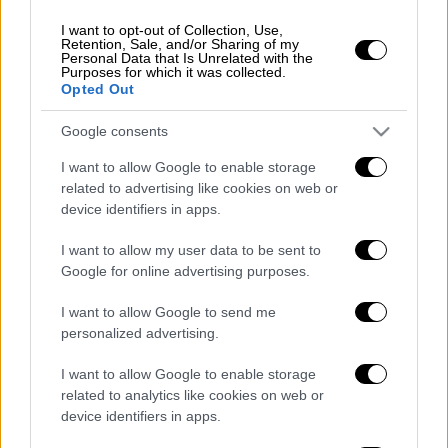
δρόμο
Σητεία
-
Άγιος Νικόλαος
, όταν
μπροστά στο
περιπολικό πετάχτηκε ένας
I want to opt-out of Collection, Use,
Retention, Sale, and/or Sharing of my
σκύλος
, με τον οδηγό του περιπολικού να
Personal Data that Is Unrelated with the
Purposes for which it was collected.
επιχειρεί να τον αποφύγει. Μάλιστα, έκανε
Opted Out
ελιγμό
και το όχημα κατέληξε σε
κορμό
Google consents
δέντρο
.
I want to allow Google to enable storage
Οι
τρεις επιβαίνοντες
αστυνομικοί
related to advertising like cookies on web or
τραυματίστηκαν και μεταφέρθηκαν με
device identifiers in apps.
ασθενοφόρα του
ΕΚΑΒ
στο νοσοκομείο. Εκεί
I want to allow my user data to be sent to
τους παρασχέθηκαν οι
πρώτες βοήθειες
και
Google for online advertising purposes.
δεν χρειάστηκε να νοσηλευτούν. Οι
αστυνομικοί του τμήματος
Τροχαίας Αγίου
I want to allow Google to send me
Νικολάου
έχουν ξεκινήσει έρευνα για το
personalized advertising.
γεγονός.
I want to allow Google to enable storage
related to analytics like cookies on web or
Διαβάστε ακόμη
device identifiers in apps.
O στρατηγός ήταν σχιζοφρενής, εμμονικός,