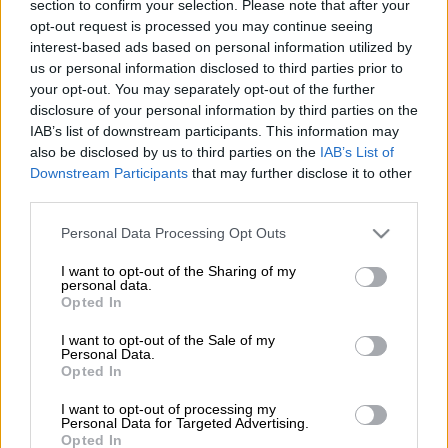
section to confirm your selection. Please note that after your
opt-out request is processed you may continue seeing
Προσθέστε το ΕΘΝΟΣ στη Google
interest-based ads based on personal information utilized by
us or personal information disclosed to third parties prior to
your opt-out. You may separately opt-out of the further
Στο νοσοκομείο διακομίστηκαν
τρεις
disclosure of your personal information by third parties on the
αστυνομικοί
στο
Λασίθι
, καθώς
IAB’s list of downstream participants. This information may
τραυματίστηκαν όταν το
περιπολικό
στο
also be disclosed by us to third parties on the
IAB’s List of
οποίο επέβαιναν προσέκρουσε σε δέντρο.
Downstream Participants
that may further disclose it to other
third parties.
Please note that this website/app uses one or more Google
ΔΙΑΒΑΣΤΕ ΕΠΙΣΗΣ
Personal Data Processing Opt Outs
services and may gather and store information including but
not limited to your visit or usage behaviour. You may click to
I want to opt-out of the Sharing of my
Ελλάδα
|
06.02.2025 11:46
personal data.
grant or deny consent to Google and its third-party tags to
Θεσσαλονίκη: Έριξαν καρέκλα από
Opted In
use your data for below specified purposes in below Google
ταράτσα οικοδομής σε περιπολικό
consent section.
I want to opt-out of the Sale of my
Personal Data.
Opted In
I want to opt-out of processing my
Personal Data for Targeted Advertising.
Συγκεκριμένα, το περιστατικό έγινε στον
Opted In