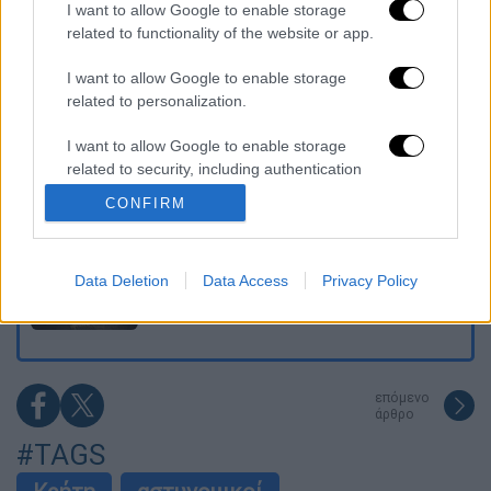
I want to allow Google to enable storage
πλησίαζε τα 75 όταν τον αντάμωσε η δόξα –
Εκείνος που άλλαξε την πορεία της
related to functionality of the website or app.
Ιστορίας!
I want to allow Google to enable storage
Ελισάβετ Κωνσταντινίδου στο ethnos.gr:
related to personalization.
«Κάθε πόλεμος είναι ένας εμφύλιος, όλοι
είμαστε αδέλφια»
I want to allow Google to enable storage
related to security, including authentication
Στον εισαγγελέα ο ιδιοκτήτης του beach
functionality and fraud prevention, and other
bar για τον θάνατο του 4χρονου στην Πάρο -
CONFIRM
Στο «μικροσκόπιο» ο ρόλος του
user protection.
ναυαγοσώστη
Τουρνάς: Πάνω από 400 πυρκαγιές σε 10
Data Deletion
Data Access
Privacy Policy
ημέρες - «Το 90% των πυρκαγιών οφείλεται
σε αμέλεια»
επόμενο
άρθρο
#TAGS