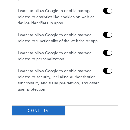
αυτοκίνητο είχε σταματήσει κανονικά.
Σύμφωνα με την ΕΛΑΣ σχηματίζεται
I want to allow Google to enable storage
δικογραφία κατά της οδηγού.
related to analytics like cookies on web or
device identifiers in apps.
I want to allow Google to enable storage
related to functionality of the website or app.
I want to allow Google to enable storage
related to personalization.
I want to allow Google to enable storage
related to security, including authentication
functionality and fraud prevention, and other
user protection.
Διαβάστε ακόμη
CONFIRM
Τραγωδία στην Κολομβία μετά τον σεισμό
των 7,4 Ρίχτερ: Δεκάδες νεκροί, αγωνία για
τους εγκλωβισμένους