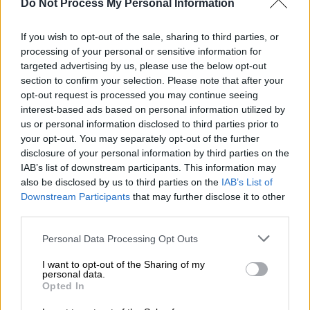
Do Not Process My Personal Information
Προσθέστε το ΕΘΝΟΣ στη Google
If you wish to opt-out of the sale, sharing to third parties, or
Σοβαρ
ό τροχαίο ατύχημα
σημειώθηκε το
processing of your personal or sensitive information for
targeted advertising by us, please use the below opt-out
μεσημέρι του
Μεγάλου Σαββάτου (19/4),
στις
section to confirm your selection. Please note that after your
σιδηροδρομικές γραμμές στο ύψος της οδού
opt-out request is processed you may continue seeing
Ανθείας στην Πάτρα, όταν αυτοκίνητο
interest-based ads based on personal information utilized by
συγκρούστηκε με συρμό του
Προαστιακού
.
us or personal information disclosed to third parties prior to
your opt-out. You may separately opt-out of the further
Σύμφωνα με το thebest.gr, η οδηγός του
disclosure of your personal information by third parties on the
οχήματος, εγκλωβίστηκε στο όχημα.
IAB’s list of downstream participants. This information may
also be disclosed by us to third parties on the
IAB’s List of
Downstream Participants
that may further disclose it to other
ΔΙΑΒΑΣΤΕ ΕΠΙΣΗΣ
third parties.
Please note that this website/app uses one or more Google
Personal Data Processing Opt Outs
Ελλάδα
|
19.04.2025 15:44
services and may gather and store information including but
Σοκάρει η δολοφονία 42χρονου στην
not limited to your visit or usage behaviour. You may click to
I want to opt-out of the Sharing of my
personal data.
Καλλιθέα: Το σκοτεινό παρελθόν του
grant or deny consent to Google and its third-party tags to
Opted In
θύματος - Τις κάμερες ασφαλείας
use your data for below specified purposes in below Google
consent section.