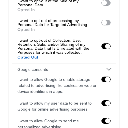
εξετάζουν οι Αρχές
I want to opt-out of the Sale of my
Personal Data.
Opted In
I want to opt-out of processing my
Personal Data for Targeted Advertising.
Στο σημείο έσπευσαν άμεσα δυνάμεις της
Opted In
Πυροσβεστικής
Υπηρεσίας
για τον
I want to opt-out of Collection, Use,
απεγκλωβισμό της οδηγού
, καθώς και
Retention, Sale, and/or Sharing of my
Personal Data that Is Unrelated with the
ασθενοφόρο του ΕΚΑΒ
για την παροχή
Purposes for which it was collected.
Opted Out
πρώτων βοηθειών. Η επιχείρηση διάσωσης
ολοκληρώθηκε έπειτα από λίγα λεπτά και η
Google consents
τραυματίας διακομίστηκε στο νοσοκομείο
I want to allow Google to enable storage
για περαιτέρω εξετάσεις.
related to advertising like cookies on web or
device identifiers in apps.
Σύμφωνα με τις πληροφορίες, η οδηγός
παραβίασε την κλειστή μπάρα που
I want to allow my user data to be sent to
λειτουργούσε κανονικά στην διάβαση
Google for online advertising purposes.
διερχόμενη με μεγάλη ταχύτητα. Μάλιστα
I want to allow Google to send me
στο απέναντι ρεύμα αντίστοιχα ένα άλλο
personalized advertising.