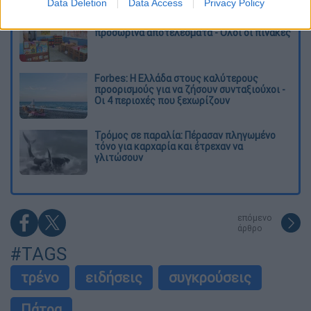
Data Deletion
Data Access
Privacy Policy
Voucher παιδικών σταθμών: Δείτε τα
προσωρινά αποτελέσματα - Όλοι οι πίνακες
Forbes: Η Ελλάδα στους καλύτερους
προορισμούς για να ζήσουν συνταξιούχοι -
Οι 4 περιοχές που ξεχωρίζουν
Τρόμος σε παραλία: Πέρασαν πληγωμένο
τόνο για καρχαρία και έτρεχαν να
γλιτώσουν
επόμενο
άρθρο
#TAGS
τρένο
ειδήσεις
συγκρούσεις
Πάτρα