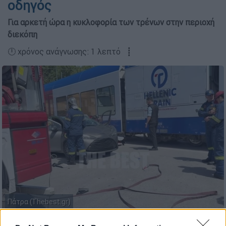
οδηγός
Για αρκετή ώρα η κυκλοφορία των τρένων στην περιοχή
διεκόπη
🕛 χρόνος ανάγνωσης: 1 λεπτό ┋
Πάτρα (Thebest.gr)