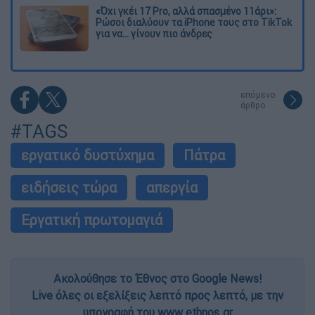
«Όχι γκέι 17 Pro, αλλά σπασμένο 11άρι»:
Ρώσοι διαλύουν τα iPhone τους στο TikTok
για να... γίνουν πιο άνδρες
επόμενο
άρθρο
#TAGS
εργατικό δυστύχημα
Πάτρα
ειδήσεις τώρα
απεργία
Εργατική πρωτομαγιά
Ακολούθησε το Έθνος στο Google News!
Live όλες οι εξελίξεις λεπτό προς λεπτό, με την
υπογραφή του www.ethnos.gr