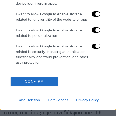
τον χειρότερο τρόπο ότι όταν τα μέτρα
device identifiers in apps.
ασφαλείας, σε όλο το φάσμα της
I want to allow Google to enable storage
ναυτεργασίας και της ναυσιπλοΐας που θα
related to functionality of the website or app.
πρέπει να τηρούνται, παραβιάζονται, αυτό
εγκυμονεί θανάσιμους κινδύνους για την
I want to allow Google to enable storage
related to personalization.
ανθρώπινη ζωή.
I want to allow Google to enable storage
Δυστυχώς, είναι κοινό μυστικό ότι
related to security, including authentication
παραβιάζονται σωρηδόν τα μέτρα ασφαλείας
functionality and fraud prevention, and other
και η κείμενη νομοθεσία, ιδιαιτέρως στις
user protection.
διαδικασίες παραμονής των πλοίων μεταξύ
απόπλου-κατάπλου και κατά τη διάρκεια
φόρτωσης-εκφόρτωσης οχημάτων και
CONFIRM
επιβατών καθώς και στη στοιβασία των
οχημάτων στο γκαράζ,
Data Deletion
Data Access
Privacy Policy
Απευθύνουμε τα
ειλικρινή μας συλλυπητήρια
στους οικείους της συναδέλφου μας Π.Κ.