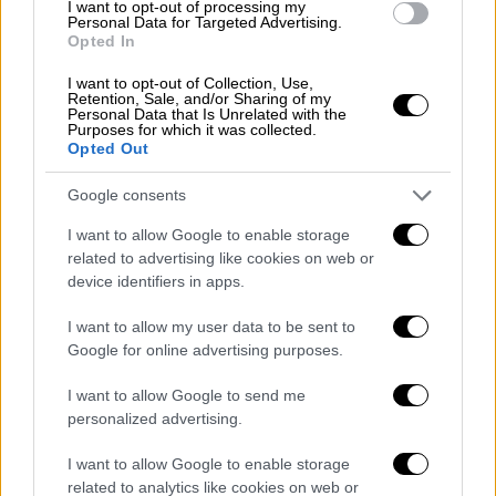
I want to opt-out of processing my
ανάγκες.
Personal Data for Targeted Advertising.
Opted In
Επιβεβλημένη και άμεση είναι
επίσης η
I want to opt-out of Collection, Use,
αναβάθμιση της ιατροφαρμακευτικής
Retention, Sale, and/or Sharing of my
Personal Data that Is Unrelated with the
περίθαλψης
και η ανακούφιση των
Purposes for which it was collected.
Opted Out
συνταξιούχων συναδέλφων μας από τις
αλλεπάλληλες περικοπές των κυρίων και
Google consents
επικουρικών συντάξεων τους με τη
I want to allow Google to enable storage
διασφάλιση των εφάπαξ και την απρόσκοπτη
related to advertising like cookies on web or
και έγκαιρη καταβολή τους».
device identifiers in apps.
Η ΠΝΟ αναφορικά με το εργατικό
I want to allow my user data to be sent to
δυστύχημα στο λιμάνι της Πάτρας
Google for online advertising purposes.
Επίσης η ΠΝΟ
σε άλλη ανακοίνωσή της,
I want to allow Google to send me
personalized advertising.
αναφερόμενη στο εργατικό δυστύχημα στο
λιμάνι της Πάτρας,
τονίζει: «Είναι λυπηρό
I want to allow Google to enable storage
που για μια ακόμη φορά αποδεικνύεται με
related to analytics like cookies on web or