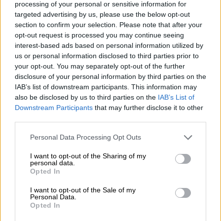
εντείνει τον αγώνα της προτάσσοντας,
processing of your personal or sensitive information for
targeted advertising by us, please use the below opt-out
μεταξύ των άλλων, την απορρόφηση όλων
section to confirm your selection. Please note that after your
των ανέργων συναδέλφων, την εξάλειψη της
opt-out request is processed you may continue seeing
μαύρης ανασφάλιστης εργασίας, την
interest-based ads based on personal information utilized by
εφαρμογή των ΣΣΕ και της νομοθεσίας και
us or personal information disclosed to third parties prior to
your opt-out. You may separately opt-out of the further
την υπογραφή νέων Συμβάσεων σε όλες τις
disclosure of your personal information by third parties on the
κατηγορίες πλοίων, την άμεση κατάργηση
IAB’s list of downstream participants. This information may
όλων των αντεργατικών διατάξεων με τις
also be disclosed by us to third parties on the
IAB’s List of
οποίες και καταστρατηγούνται στην
Downstream Participants
that may further disclose it to other
κυριολεξία και τα ίδια τα
θεμελιώδη
third parties.
συνδικαλιστικά μας δικαιώματα
.
Please note that this website/app uses one or more Google
Personal Data Processing Opt Outs
services and may gather and store information including but
Πρέπει επιτέλους να
τεθεί φραγμός στη
not limited to your visit or usage behaviour. You may click to
I want to opt-out of the Sharing of my
personal data.
συνεχή παραβίαση των νόμιμων ωραρίων και
grant or deny consent to Google and its third-party tags to
Opted In
use your data for below specified purposes in below Google
ορίων απασχόλησης
των Ναυτεργατών, να
consent section.
καταργηθούν άμεσα οι μειωμένες οργανικές
I want to opt-out of the Sale of my
Personal Data.
συνθέσεις και να καθιερωθούν νέες που να
Opted In
ανταποκρίνονται πραγματικά στις σύγχρονες