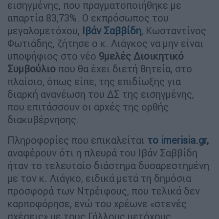
εισηγμένης, που πραγματοποιήθηκε με
απαρτία 83,73%. Ο εκπρόσωπος του
μεγαλομετόχου,
Ιβάν Σαββίδη
, Κωσταντίνος
Φωτιάδης, ζήτησε ο κ. Λιάγκος να μην είναι
υποψήφιος στο νέο
9μελές Διοικητικό
Συμβούλιο
που θα έχει διετή θητεία, στο
πλαίσιο, όπως είπε, της επιδίωξης για
διαρκή ανανέωση του ΔΣ της εισηγμένης,
που επιτάσσουν οι αρχές της ορθής
διακυβέρνησης.
Πληροφορίες που επικαλείται
το imerisia.gr,
αναφέρουν ότι η πλευρά του Ιβάν Σαββίδη
ήταν το τελευταίο διάστημα δυσαρεστημένη
με τον κ. Λιάγκο, ειδικά μετά τη δημόσια
προσφορά των Ντρέιφους, που τελικά δεν
καρποφόρησε, ενώ του χρέωνε «στενές
σχέσεις» με τους Γάλλους μετόχους