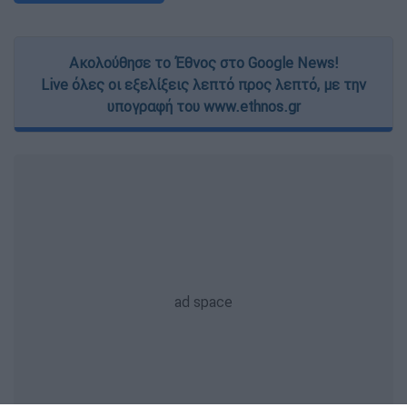
Ακολούθησε το Έθνος στο Google News!
Live όλες οι εξελίξεις λεπτό προς λεπτό, με την
υπογραφή του www.ethnos.gr