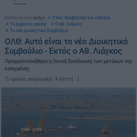
Ενότητες στο άρθρο:
📌 Ο 6ος προβλήτας και ο Βόλος
📌 Το logistics center
📌 Ο Αθ. Λιάγκος
📌 Το νέο Διοικητικό Συμβούλιο
ΟΛΘ: Αυτό είναι το νέο Διοικητικό
Συμβούλιο - Εκτός ο Αθ. Λιάγκος
Πραγματοποιήθηκε η Γενική Συνέλευση των μετόχων της
εισηγμένης
🕛 χρόνος ανάγνωσης: 4 λεπτά ┋