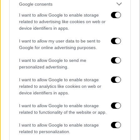
εκφράσει συνολικά τέσσερα επιχειρηματικά
Google consents
σχήματα).
I want to allow Google to enable storage
related to advertising like cookies on web or
O κ.Τσάρας υπενθύμισε, τέλος, την αύξηση
device identifiers in apps.
των μεγεθών του λιμένος κατά το 2024,
παρά τις συνθήκες έντονης γεωπολιτικής
I want to allow my user data to be sent to
Google for online advertising purposes.
αστάθειας, επαναλαμβάνοντας ότι η
διακίνηση τόσο εμπορευματοκιβωτίων όσο
I want to allow Google to send me
και συμβατικού φορτίου αυξήθηκε αισθητά,
personalized advertising.
όπως και οι αφίξεις κρουαζιερόπλοιων και ο
I want to allow Google to enable storage
αριθμός των επιβατών τους, και τα έσοδα
related to analytics like cookies on web or
από την εκμετάλλευση της ακίνητης
device identifiers in apps.
περιουσίας της ΟΛΘ ΑΕ.
I want to allow Google to enable storage
Ο Αθ. Λιάγκος
related to functionality of the website or app.
Από την πλευρά του ο
Αθ. Λιάγκος
ανέφερε:
I want to allow Google to enable storage
related to personalization.
«Με αίσθημα ευθύνης και υπερηφάνειας