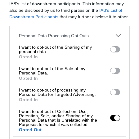
προβεί σε νομικές ενέργειες και πρόσθεσε:
IAB’s list of downstream participants. This information may
also be disclosed by us to third parties on the
IAB’s List of
«συνεχίζουμε και διερευνούμε καθετί, ώστε
Downstream Participants
that may further disclose it to other
να δούμε αν θα προβούμε σε περαιτέρω
third parties.
αστικές ή ποινικές ενέργειες».
Please note that this website/app uses one or more Google
Personal Data Processing Opt Outs
Το logistics center
services and may gather and store information including but
not limited to your visit or usage behaviour. You may click to
I want to opt-out of the Sharing of my
personal data.
Ο διευθύνων σύμβουλος του
ΟΛΘ ΑΕ
grant or deny consent to Google and its third-party tags to
Opted In
use your data for below specified purposes in below Google
γνωστοποίησε ακόμα ότι η εταιρεία
consent section.
I want to opt-out of the Sale of my
ετοιμάζεται για τη δεύτερη φάση
Personal Data.
(ανταγωνιστικός διάλογος, ώστε να
Opted In
ακολουθήσει η υποβολή προσφορών) του
I want to opt-out of processing my
διαγωνισμού για τη δημιουργία logistics
Personal Data for Targeted Advertising.
Opted In
center (εμπορευματικού κέντρου) στο πρώην
στρατόπεδο Γκόνου, καθώς χθες Τρίτη η
I want to opt-out of Collection, Use,
Retention, Sale, and/or Sharing of my
Μονάδα Συμβάσεων Στρατηγικής Σημασίας
Personal Data that Is Unrelated with the
Purposes for which it was collected.
(PPF)
του
ΤΑΙΠΕΔ
επικύρωσε τη σχετική
Opted Out
λίστα (ενδιαφέρον για το έργο έχουν