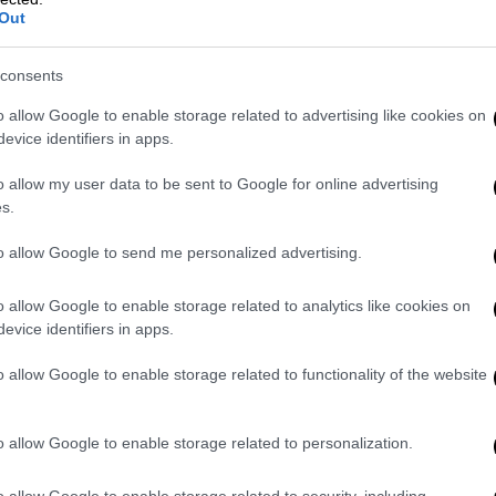
Out
ώς είχε την τεχνική δυνατότητα μέσω την
γής να επιδεικνύει αρμοδίως την ψηφιακή
consents
υνήγορος προσθέτοντας ότι η υπόθεση αυτή
να δεσμευτεί και ηλεκτρονικά η άδεια
o allow Google to enable storage related to advertising like cookies on
evice identifiers in apps.
 τελεσθείσα παράβαση επισύρει την
o allow my user data to be sent to Google for online advertising
s.
ακής αποθήκευσης ταυτοποιητικών
εσμοθετήθηκε με το άρθρο 80 του ν.
to allow Google to send me personalized advertising.
λίτης μπορεί να αποθηκεύει και να
ητα, άδεια οδήγησης κ.λπ.) σε φορείς του
o allow Google to enable storage related to analytics like cookies on
evice identifiers in apps.
 Ελληνικής Αστυνομίας, στο πλαίσιο
o allow Google to enable storage related to functionality of the website
o allow Google to enable storage related to personalization.
εται στα έγγραφα διαμεσολάβησης,
το
εξέδωσε το 2022 σαφείς οδηγίες και
o allow Google to enable storage related to security, including