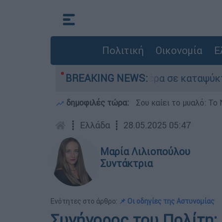
Πολιτική
Οικονομία
Ε
ε τον νεκρό του πατέρα σε καταψύκτη στον Μυστ
BREAKING NEWS:
δημοφιλές τώρα:
Σου καίει το μυαλό: Το 
┋
Ελλάδα
┋
28.05.2025 05:47
Μαρία Λιλιοπούλου
Συντάκτρια
Ενότητες στο άρθρο:
📌 Οι οδηγίες της Αστυνομίας
Συνήγορος του Πολίτη: