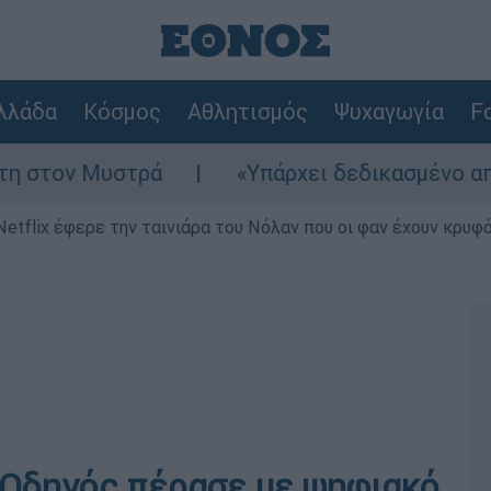
λλάδα
Κόσμος
Αθλητισμός
Ψυχαγωγία
Fo
ρά
«Υπάρχει δεδικασμένο απαλλακτικό για
Netflix έφερε την ταινιάρα του Νόλαν που οι φαν έχουν κρυφό
 Οδηγός πέρασε με ψηφιακό