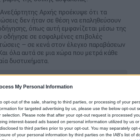
 Ανεξάρτητης Αρχής προέκυψε ότι τα
τώσεις δεν ήταν σε θέση να επαληθεύσουν
οδήγησης, όπως αυτή εμφανίζεται μέσω της
υ οδήγησε σε εσφαλμένες επιβολές
πτώσεις – σε κενά στον έλεγχο παραβάσεων
Και όλα αυτά σε μια χώρα που μετρά κάθε
αία δυστυχήματα.
ocess My Personal Information
ου: Από παθολογικά αίτια ο θάνατος
to opt-out of the sale, sharing to third parties, or processing of your per
formation for targeted advertising by us, please use the below opt-out s
r selection. Please note that after your opt-out request is processed y
eing interest-based ads based on personal information utilized by us or
disclosed to third parties prior to your opt-out. You may separately opt-
losure of your personal information by third parties on the IAB’s list of
τώσεις στις οποίες βεβαιώθηκε παράβαση