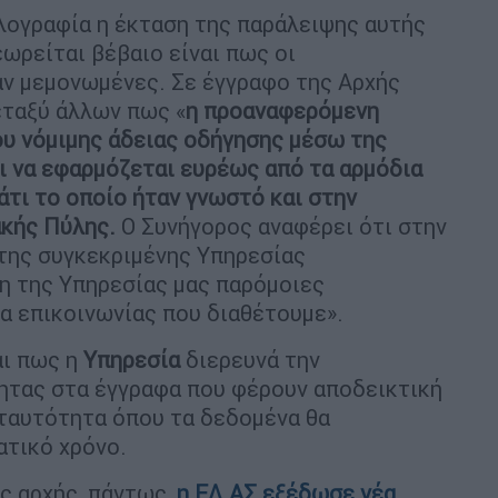
λογραφία η έκταση της παράλειψης αυτής
εωρείται βέβαιο είναι πως οι
αν μεμονωμένες. Σε έγγραφο της Αρχής
εταξύ άλλων πως «
η προαναφερόμενη
ου νόμιμης άδειας οδήγησης μέσω της
αι να εφαρμόζεται ευρέως από τα αρμόδια
άτι το οποίο ήταν γνωστό και στην
ακής Πύλης.
Ο Συνήγορος αναφέρει ότι στην
της συγκεκριμένης Υπηρεσίας
ψη της Υπηρεσίας μας παρόμοιες
α επικοινωνίας που διαθέτουμε».
αι πως η
Υπηρεσία
διερευνά την
ητας στα έγγραφα που φέρουν αποδεικτική
η ταυτότητα όπου τα δεδομένα θα
ατικό χρόνο.
ς αρχής, πάντως,
η ΕΛ.ΑΣ εξέδωσε νέα