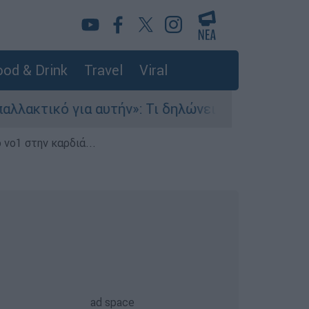
od & Drink
Travel
Viral
 αυτήν»: Τι δηλώνει στο ethnos.gr ο Κώστας Παπ
 νο1 στην καρδιά...