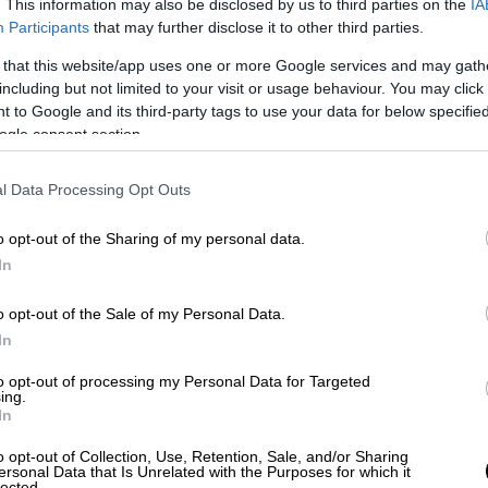
. This information may also be disclosed by us to third parties on the
IA
ήταν διαθέσιμο ψηφιακά, επειδή τα
Participants
that may further disclose it to other third parties.
μένα με την απαραίτητη εφαρμογή
 that this website/app uses one or more Google services and may gath
ειας οδήγησης, αλλά σε μία περίπτωση
δεν
including but not limited to your visit or usage behaviour. You may click 
θηκε δε θα έπρεπε καν να οδηγεί.
Κι αυτό
 to Google and its third-party tags to use your data for below specifi
ogle consent section.
ενέστερο χρόνο, ο οδηγός στον οποίο
 άδεια οδήγησης σε ισχύ, καθώς του είχε
l Data Processing Opt Outs
 διαφορετικό αστυνομικό τμήμα, αλλά δεν
σμευση του εγγράφου!
o opt-out of the Sharing of my personal data.
In
ν πρώτο τροχονομικό έλεγχο και κατά τον
ου αστυνομικού τμήματος (Α.Τ. Ελασσόνας),
o opt-out of the Sale of my Personal Data.
ης,
των οδηγών στους οποίους είχε
In
, διαπιστώθηκε ότι ο ένας εκ των δύο
 να φέρει νόμιμη άδεια σε ισχύ, καθώς
to opt-out of processing my Personal Data for Targeted
ing.
στερο έλεγχο από το αστυνομικό τμήμα
In
o opt-out of Collection, Use, Retention, Sale, and/or Sharing
ersonal Data that Is Unrelated with the Purposes for which it
οδηγούσε το όχημά του την ώρα του
lected.