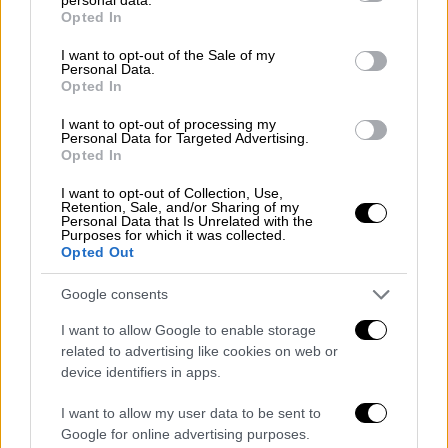
δευτερολέπτων (ο χρόνος που επιτρέπεται
grant or deny consent to Google and its third-party tags to
Opted In
use your data for below specified purposes in below Google
στο ταξί να αποβιβάσει ή να επιβιβάσει
consent section.
I want to opt-out of the Sale of my
εντός ζώνης ελεύθερης κυκλοφορίας). Ο
Personal Data.
υπουργός
των κλειστών θυρών δείχνει
Opted In
ασέβεια όχι μόνο στους επαγγελματίες
I want to opt-out of processing my
αυτοκινητιστές αλλά κυρίως στους
Personal Data for Targeted Advertising.
Opted In
επιβάτες που χρησιμοποιούν ταξί.
I want to opt-out of Collection, Use,
Το
ΣΑΤΑ
δεν παρατάει καμία μάχη. Απέναντι
Retention, Sale, and/or Sharing of my
Personal Data that Is Unrelated with the
σε ένα στημένο παιχνίδι, απέναντι στην
Purposes for which it was collected.
Opted Out
αλλαζονία του κ. Κυρανάκη και τον
αντιπερισπασμό (διάλογος χωρίς όρια και
Google consents
ουσία) της Ομοσπονδίας αντιπαρατάσσει το
I want to allow Google to enable storage
δίκιο και την αξιοπρέπεια. Την δική μας και
related to advertising like cookies on web or
των ανθρώπων που μεταφέρουμε.
device identifiers in apps.
Αγωνιζόμαστε και γι' αυτούς.
I want to allow my user data to be sent to
Google for online advertising purposes.
Η αυριανή διαμαρτυρία έχει στόχο αφενός