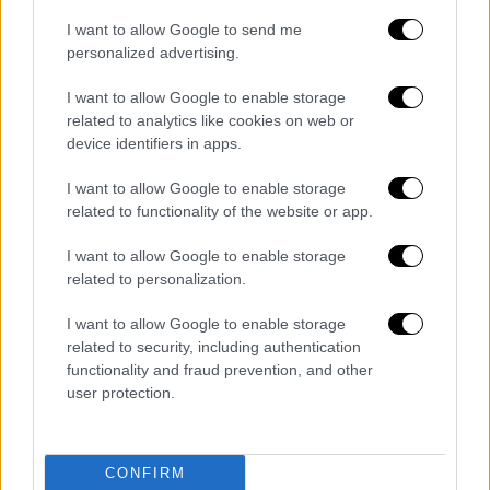
μεν να αφυπνίσει το επιβατικό κοινό,
I want to allow Google to send me
αφετέρου να καταδείξει στην κυβέρνηση και
personalized advertising.
στον πρωθυπουργό την αδικαιολόγητη
I want to allow Google to enable storage
εχθρική στάση του υπουργού Μεταφορών
related to analytics like cookies on web or
για τον κλάδο μας.
device identifiers in apps.
Αύριο πρέπει να είμαστε όλοι εκεί. Κάθε
I want to allow Google to enable storage
related to functionality of the website or app.
μάχη είναι και ένας σπόρος για τη νίκη».
I want to allow Google to enable storage
related to personalization.
I want to allow Google to enable storage
related to security, including authentication
functionality and fraud prevention, and other
user protection.
CONFIRM