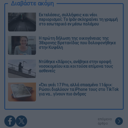
Διαβάστε ακόμη
Εκτελέσεις, συλλήψεις και νέοι
περιορισμοί: Το Ιράν σκληραίνει τη γραμμή
στο εσωτερικό εν μέσω πολέμου
Η πρώτη δήλωση της οικογένειας της
38χρονης Βρετανίδας που δολοφονήθηκε
στην Κυψέλη
Ντύθηκε «Χάρος», ανέβηκε στην οροφή
νοσοκομείου και κοιτούσε επίμονα τους
ασθενείς
«Όχι γκέι 17 Pro, αλλά σπασμένο 11άρι»:
Ρώσοι διαλύουν τα iPhone τους στο TikTok
για να... γίνουν πιο άνδρες
επόμενο
άρθρο