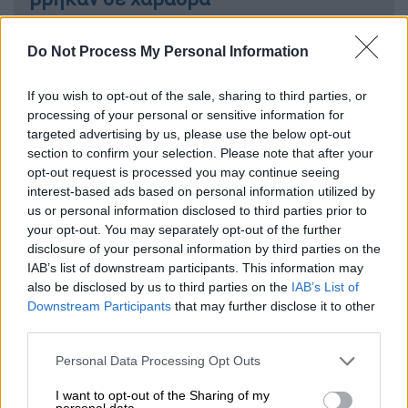
Do Not Process My Personal Information
Η ανακοίνωση
If you wish to opt-out of the sale, sharing to third parties, or
processing of your personal or sensitive information for
«Στάση εργασίας, Τρίτη 10.06.2025 (15.00 -
targeted advertising by us, please use the below opt-out
00.00)
section to confirm your selection. Please note that after your
opt-out request is processed you may continue seeing
Συγκέντρωση στις 17.00 στην συμβολή
interest-based ads based on personal information utilized by
Σπύρου Πάτση και Λεωφόρου Αθηνών μα τα
us or personal information disclosed to third parties prior to
your opt-out. You may separately opt-out of the further
οχήματά μας.
disclosure of your personal information by third parties on the
IAB’s list of downstream participants. This information may
Συνάδελφοι, ο νέος κώδικας οδικής
also be disclosed by us to third parties on the
IAB’s List of
κυκλοφορίας ψηφίζεται αυτή την εβδομάδα
Downstream Participants
that may further disclose it to other
και αφήνει τα ταξί εκτός
third parties.
λεωφορειολωρίδων. Ο Υπουργός
Please note that this website/app uses one or more Google
Personal Data Processing Opt Outs
Μεταφορών εμπαίζει για άλλη μια φορά τον
services and may gather and store information including but
κλάδο μας με την διάταξη των 30
not limited to your visit or usage behaviour. You may click to
I want to opt-out of the Sharing of my
personal data.