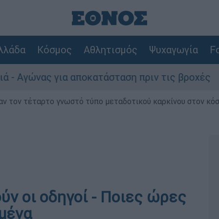
λλάδα
Κόσμος
Αθλητισμός
Ψυχαγωγία
Fo
νας για αποκατάσταση πριν τις βροχές
Συ
ν τον τέταρτο γνωστό τύπο μεταδοτικού καρκίνου στον κό
ύν οι οδηγοί - Ποιες ώρες
ημένα