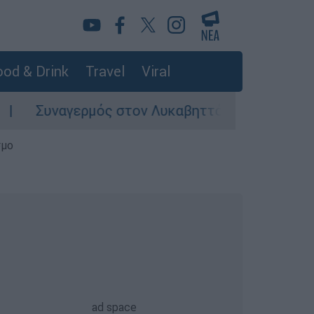
od & Drink
Travel
Viral
ναγερμός στον Λυκαβηττό: Σορός σε προχωρημέ
σμο