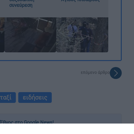
συνεύρεση
επόμενο άρθρο
ταξί
ειδήσεις
Έθνος στο Google News!
 λεπτό, με την υπογραφή του www.ethnos.gr