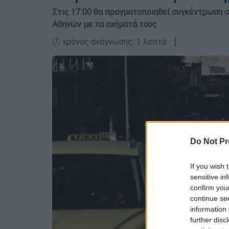
Στις 17:00 θα πραγματοποιηθεί συγκέντρωση 
Αθηνών με τα οχήματά τους
🕛 χρόνος ανάγνωσης: 1 λεπτό ┋
Do Not Pr
If you wish 
sensitive in
confirm you
continue se
information 
further disc