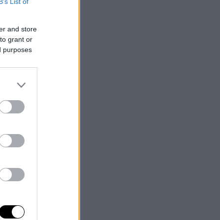
B’s List of
er and store
to grant or
ed purposes