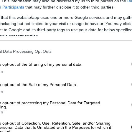
. This information may also be disclosed by us to third parties on the
IA
Participants
that may further disclose it to other third parties.
 that this website/app uses one or more Google services and may gath
including but not limited to your visit or usage behaviour. You may click 
 to Google and its third-party tags to use your data for below specifi
ogle consent section.
οτάμι», καπνογόνα, συνθήματα (EUROKINISSI)
l Data Processing Opt Outs
 το ΕΘΝΟΣ στη Google
o opt-out of the Sharing of my personal data.
In
ί ταξί
από τις 15:00 έως τα μεσάνυχτα,
τοκινητιστών Ταξί Αττικής (ΣΑΤΑ).
o opt-out of the Sale of my Personal Data.
In
έντρωση στη συμβολή της οδού
Σπύρου
to opt-out of processing my Personal Data for Targeted
οχήματά τους.
ing.
In
o opt-out of Collection, Use, Retention, Sale, and/or Sharing
ersonal Data that Is Unrelated with the Purposes for which it
lected.