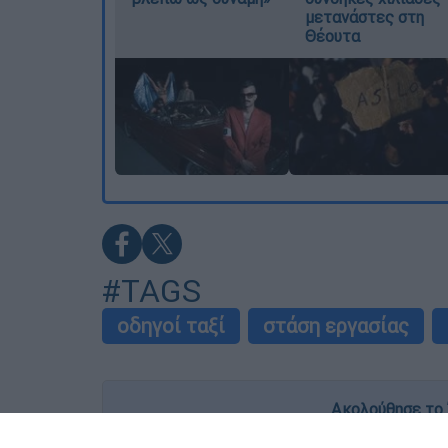
μετανάστες στη
Θέουτα
#TAGS
οδηγοί ταξί
στάση εργασίας
Ακολούθησε το 
Live όλες οι εξελίξεις λεπτό προς