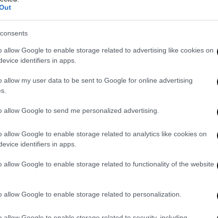
Out
την εξαφάνιση του 14χρονου -
το
consents
o allow Google to enable storage related to advertising like cookies on
evice identifiers in apps.
του: «Συγκέντρωση στις 17.00 στην
o allow my user data to be sent to Google for online advertising
ου Αθηνών
με τα οχήματά μας.
s.
to allow Google to send me personalized advertising.
 κυκλοφορίας
ψηφίζεται αυτή την εβδομάδα
ολωρίδων. Ο υπουργός Μεταφορών εμπαίζει
o allow Google to enable storage related to analytics like cookies on
 τη διάταξη των 30 δευτερολέπτων (ο χρόνος
evice identifiers in apps.
άσει ή να επιβιβάσει εντός ζώνης ελεύθερης
τών θυρών δείχνει ασέβεια όχι μόνο στους
o allow Google to enable storage related to functionality of the website
 κυρίως στους επιβάτες που χρησιμοποιούν
o allow Google to enable storage related to personalization.
έναντι σε ένα στημένο παιχνίδι, απέναντι
o allow Google to enable storage related to security, including