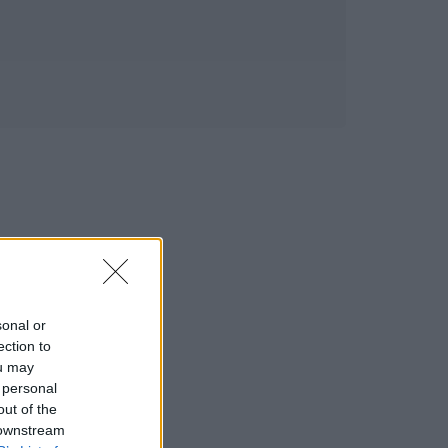
sonal or
ection to
ou may
 personal
out of the
 downstream