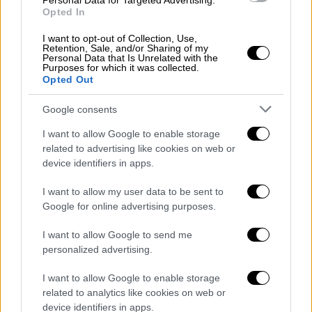
Personal Data for Targeted Advertising.
μας ανθρώπους, ανθρώπους που τους
Opted In
γνωρίσαμε πρώτη φορά, ανθρώπους που δεν
ξέρουμε καν, μα αυτοί μας έχουν ήδη
I want to opt-out of Collection, Use,
Retention, Sale, and/or Sharing of my
στιγματίσει.
Personal Data that Is Unrelated with the
Purposes for which it was collected.
Από τη Δικαιοσύνη που εμφανίζεται από
Opted Out
αδύναμη και ανεπαρκής έως και απρόθυμη να
Google consents
αποδώσει τις αντίστοιχες ευθύνες σε
περιπτώσεις δομικής βίας και κρατικής
I want to allow Google to enable storage
αμέλειας – όπως ήταν το ναυάγιο στην Πύλο
related to advertising like cookies on web or
device identifiers in apps.
και η τραγωδία των Τεμπών – αναδεικνύεται
το διαρκές έλλειμμα λογοδοσίας και
I want to allow my user data to be sent to
εμπιστοσύνης στους θεσμούς.
Google for online advertising purposes.
Μετράμε
αγώνες, αγώνες για την ορατότητα,
I want to allow Google to send me
την αποδοχή της LGBTQI+ κοινότητας που
personalized advertising.
παραλάβαμε με τιμή από παλαιότερες γενιές
I want to allow Google to enable storage
που πάλεψαν για αξιοπρέπεια και ισοτιμία.
related to analytics like cookies on web or
Από την εξέγερση του Stonewall τον Ιούνιο
device identifiers in apps.