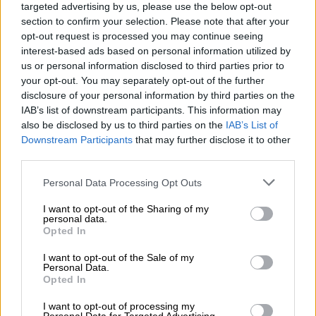
δημόσια το 2012 ως οροθετικές – μια
targeted advertising by us, please use the below opt-out
θεσμική απόφαση διασυρμού και
section to confirm your selection. Please note that after your
opt-out request is processed you may continue seeing
στιγματισμού – που κόστισε ανθρώπινες
interest-based ads based on personal information utilized by
ζωές. Τον/την Ζακ/Zackie, την Άνα, τη Diona
us or personal information disclosed to third parties prior to
και πολλά ακόμη ονόματα που μπορεί ποτέ
your opt-out. You may separately opt-out of the further
να μην μάθουμε.
disclosure of your personal information by third parties on the
IAB’s list of downstream participants. This information may
Μετράμε
νίκες, το σύμφωνο συμβίωσης, τη
also be disclosed by us to third parties on the
IAB’s List of
Downstream Participants
that may further disclose it to other
νομική αναγνώριση ταυτότητας φύλου, τον
third parties.
γάμο των ομόφυλων ζευγαριών, τον νόμο
προστασίας για τα ίντερσεξ ανήλικα άτομα,
Please note that this website/app uses one or more Google
Personal Data Processing Opt Outs
services and may gather and store information including but
την αυξανόμενη ορατότητα και
not limited to your visit or usage behaviour. You may click to
I want to opt-out of the Sharing of my
εκπροσώπηση LGBTQI+ ατόμων στους
personal data.
grant or deny consent to Google and its third-party tags to
Opted In
θεσμούς και στον δημόσιο χώρο.
use your data for below specified purposes in below Google
consent section.
I want to opt-out of the Sale of my
Μετράμε
απογοητεύσεις, στιγμές
Personal Data.
Opted In
απογοήτευσης από την Πολιτεία, το
εκπαιδευτικό σύστημα, τα ΜΜΕ, τους δικούς
I want to opt-out of processing my