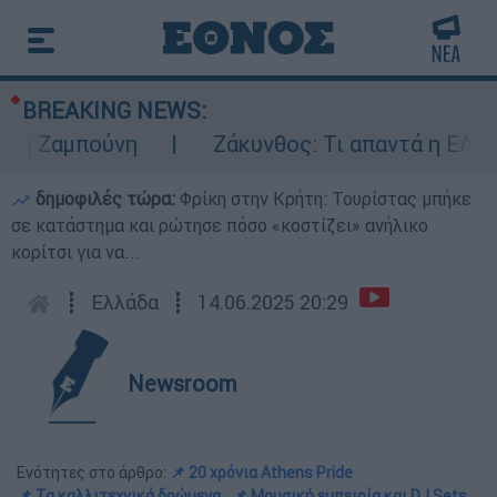
BREAKING NEWS:
αμπούνη
Ζάκυνθος: Τι απαντά η ΕΛΑΣ για 
δημοφιλές τώρα:
Φρίκη στην Κρήτη: Τουρίστας μπήκε
σε κατάστημα και ρώτησε πόσο «κοστίζει» ανήλικο
κορίτσι για να...
┋
Ελλάδα
┋
14.06.2025 20:29
Newsroom
Ενότητες στο άρθρο:
📌 20 χρόνια Athens Pride
📌 Τα καλλιτεχνικά δρώμενα
📌 Μουσική εμπειρία και DJ Sets