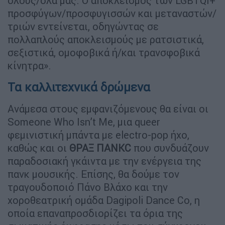
όλους/όλα μας. Ο αποκλεισμός των LGBTQI+
προσφύγων/προσφυγισσών και μεταναστών/
τριών εντείνεται, οδηγώντας σε
πολλαπλούς αποκλεισμούς με ρατσιστικά,
σεξιστικά, ομοφοβικά ή/και τρανσφοβικά
κίνητρα».
Τα καλλιτεχνικά δρώμενα
Ανάμεσα στους εμφανιζόμενους θα είναι οι
Someone Who Isn’t Me, μια queer
φεμινιστική μπάντα με electro-pop ήχο,
καθώς και οι
ΘΡΑΞ ΠΑΝΚC
που συνδυάζουν
παραδοσιακή γκάιντα με την ενέργεια της
πανκ μουσικής. Επίσης, θα δούμε τον
τραγουδοποιό Πάνο Βλάχο και την
χοροθεατρική ομάδα Dagipoli Dance Co, η
οποία επαναπροσδιορίζει τα όρια της