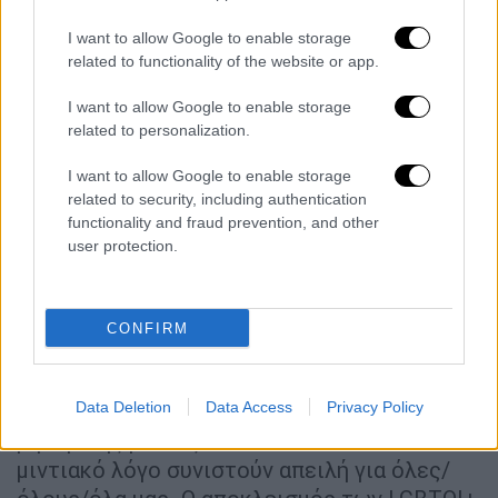
του 1969, τις πρώτες μεγάλες διαδηλώσεις
I want to allow Google to enable storage
των τρανς, γκέι, λεσβιών και τα πρώτα pride
related to functionality of the website or app.
στον λόφο του Στρέφη και στο Πεδίον του
Άρεως στις δεκαετίες του ‘80 και του ‘90,
I want to allow Google to enable storage
τους γάμους στην Τήλο, τα πρώτα pride στην
related to personalization.
ελληνική επαρχία, μέχρι τους αγώνες για τη
I want to allow Google to enable storage
συμπερίληψη και την αποδοχή στους
related to security, including authentication
θεσμούς και στην κοινωνία.
functionality and fraud prevention, and other
user protection.
Αυτή τη στιγμή, περισσότερο από ποτέ η
παγκόσμια συγκυρία μας αποδεικνύει ότι
κανένα κεκτημένο δεν είναι δεδομένο. Αντ’
CONFIRM
αυτού, τα δικαιώματά και η ίδια μας η ύπαρξη
αμφισβητούνται καθημερινά. Η άνοδος της
ακροδεξιάς και η κανονικοποίηση της
Data Deletion
Data Access
Privacy Policy
ρητορικής μίσους στον πολιτικό και
μιντιακό λόγο συνιστούν απειλή για όλες/