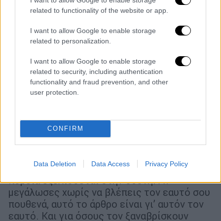
related to functionality of the website or app.
I want to allow Google to enable storage
related to personalization.
I want to allow Google to enable storage
related to security, including authentication
functionality and fraud prevention, and other
user protection.
Σινεμά
|
14.06.2025 16:35
Athens Pride: Queer ταινίες και σειρές
CONFIRM
που αξίζουν την προσοχή σας
Στον ήχο των βημάτων της φετινής
Data Deletion
Data Access
Privacy Policy
παρέλασης του Athens Pride, μια άλλη
πορεία εξελίσσεται στην οθόνη. Αν
μεγάλωσες χωρίς να βλέπεις τον εαυτό σου
πουθενά, αυτό το άρθρο είναι γι’ αυτόν τον
εαυτό. Και για όσους τον ξαναβρίσκουν