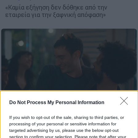
«Καμία εξήγηση δεν δόθηκε από την
εταιρεία για την ξαφνική απόφαση»
Do Not Process My Personal Information
If you wish to opt-out of the sale, sharing to third parties, or
processing of your personal or sensitive information for
Σινεμά
|
17.03.2026 18:17
targeted advertising by us, please use the below opt-out
Η Μεσόγειος συναντά το σινεμά στο 26ο
section to confirm your selection. Please note that after your