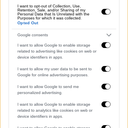
I want to opt-out of Collection, Use,
Retention, Sale, and/or Sharing of my
Personal Data that Is Unrelated with the
Purposes for which it was collected.
Opted Out
Google consents
Ελλάδα
|
14.06.2025 20:29
I want to allow Google to enable storage
«Άνευ Όρων»: Η Αθήνα γέμισε χρώμα και
related to advertising like cookies on web or
υπερηφάνεια - Φωτογραφίες από το
device identifiers in apps.
Athens Pride
I want to allow my user data to be sent to
Το φετινό Athens Pride είναι ξεχωριστό,
Google for online advertising purposes.
γιατί συμπληρώνει 20 χρόνια ορατότητας
I want to allow Google to send me
και διεκδικήσεων
personalized advertising.
I want to allow Google to enable storage
related to analytics like cookies on web or
device identifiers in apps.
I want to allow Google to enable storage