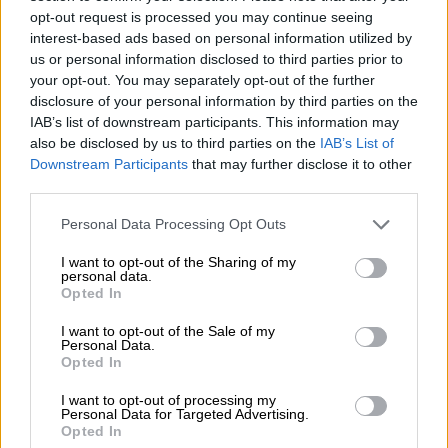
Φεστιβάλ Γαλλόφωνου Κινηματογράφου
opt-out request is processed you may continue seeing
interest-based ads based on personal information utilized by
Το Φεστιβάλ Γαλλόφωνου Κινηματογράφου
us or personal information disclosed to third parties prior to
Ελλάδος επιστρέφει για 26η χρονιά,
your opt-out. You may separately opt-out of the further
επιβεβαιώνοντας τη σταθερή του παρουσία
disclosure of your personal information by third parties on the
IAB’s list of downstream participants. This information may
στα πολιτιστικά δρώμενα της Αθήνας. Με
also be disclosed by us to third parties on the
IAB’s List of
κεντρικό άξονα τη Μεσόγειο, η φετινή
Downstream Participants
that may further disclose it to other
διοργάνωση προτείνει ένα πολυδιάστατο
third parties.
πρόγραμμα με ταινίες, συζητήσεις και
Please note that this website/app uses one or more Google
καλλιτεχνικές δράσεις
Personal Data Processing Opt Outs
services and may gather and store information including but
not limited to your visit or usage behaviour. You may click to
I want to opt-out of the Sharing of my
personal data.
grant or deny consent to Google and its third-party tags to
Opted In
use your data for below specified purposes in below Google
consent section.
I want to opt-out of the Sale of my
Personal Data.
Opted In
I want to opt-out of processing my
Personal Data for Targeted Advertising.
Opted In