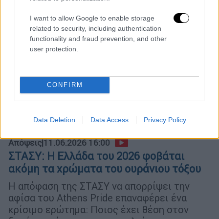
I want to allow Google to enable storage
related to security, including authentication
functionality and fraud prevention, and other
user protection.
CONFIRM
Data Deletion
Data Access
Privacy Policy
Απόψεις
|
11.06.2026 16:00
ΣΤΑΣΥ: Η Ελλάδα του 2026 φοβάται
ακόμη τα χρώματα του ουράνιου τόξου
Η απόφαση της ΣΤΑΣΥ να απορρίψει την
αφίσα του Athens Pride επαναφέρει ένα
κρίσιμο ερώτημα: Ποιος έχει θέση στον