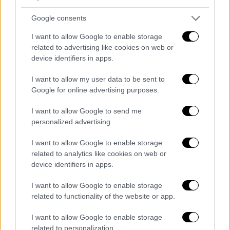
Google consents
I want to allow Google to enable storage
Ελλάδα
|
11.06.2026 16:49
related to advertising like cookies on web or
Pride 2026: Η ανάγκη για μια κοινωνία
device identifiers in apps.
ισότητας και συμπερίληψης θα είναι
I want to allow my user data to be sent to
πάντα επίκαιρη
Google for online advertising purposes.
Με αφορμή το Pride και τον Μήνα
I want to allow Google to send me
Υπερηφάνειας, το Έθνος και ο Άγγελος
personalized advertising.
Γεραιουδάκης ετοίμασαν μια σειρά άρθρων
που εξερευνούν διαφορετικές όψεις των
I want to allow Google to enable storage
κοινωνικών ανισοτήτων και των
related to analytics like cookies on web or
διακρίσεων που εξακολουθούν να
device identifiers in apps.
διαμορφώνουν τη ζωή εκατομμυρίων
I want to allow Google to enable storage
ανθρώπων
related to functionality of the website or app.
I want to allow Google to enable storage
related to personalization.