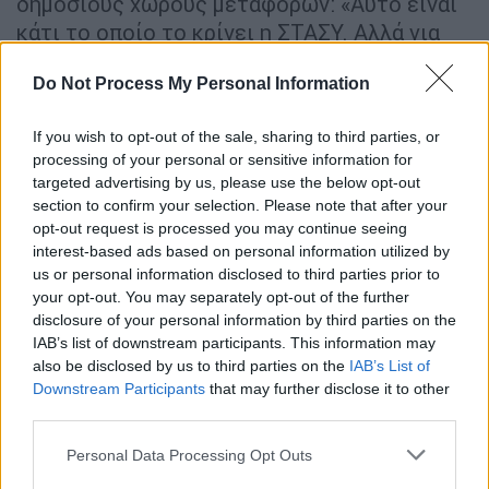
δημόσιους χώρους μεταφορών: «Αυτό είναι
κάτι το οποίο το κρίνει η ΣΤΑΣΥ. Αλλά για
ποιο λόγο είναι υποχρεωτικό; Πρέπει ντε
Do Not Process My Personal Information
και καλά να μπουν αφίσες στο Μετρό της
Αθήνας; Εμένα με ενοχλεί πολύ ότι είναι
If you wish to opt-out of the sale, sharing to third parties, or
υποχρεωτικό πως για κάποιο κοινωνικό
processing of your personal or sensitive information for
event, όπως και κάποια ακόμη, να
targeted advertising by us, please use the below opt-out
κατηγορούμε την εταιρεία του Μετρό ότι
section to confirm your selection. Please note that after your
πρέπει να βάλει, να προβάλει και να
opt-out request is processed you may continue seeing
interest-based ads based on personal information utilized by
διαφημίσει μία τέτοια ενέργεια».
us or personal information disclosed to third parties prior to
your opt-out. You may separately opt-out of the further
ΔΙΑΒΑΣΤΕ ΕΠΙΣΗΣ
disclosure of your personal information by third parties on the
IAB’s list of downstream participants. This information may
also be disclosed by us to third parties on the
IAB’s List of
X-RAY
|
16.06.2026 06:00
Downstream Participants
that may further disclose it to other
Η απειλή του 25%, το τέλος του
third parties.
Φάμελλου και η αμερικανική
Please note that this website/app uses one or more Google
απόβαση στον Κυπαρισσιακό
Personal Data Processing Opt Outs
services and may gather and store information including but