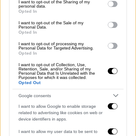
not limited to your visit or usage behaviour. You may click to
I want to opt-out of the Sharing of my
personal data.
grant or deny consent to Google and its third-party tags to
Opted In
use your data for below specified purposes in below Google
Από την πλευρά της κυβέρνησης, ο
consent section.
I want to opt-out of the Sale of my
Personal Data.
κυβερνητικός εκπρόσωπος
Παύλος
Opted In
Μαρινάκης
υπερασπίστηκε την επιλογή της
ΣΤΑΣΥ, επικαλούμενος και οικονομικές
I want to opt-out of processing my
Personal Data for Targeted Advertising.
παραμέτρους, υποστηρίζοντας ότι η δωρεάν
Opted In
παραχώρηση χώρου θα συνεπαγόταν έμμεσο
I want to opt-out of Collection, Use,
κόστος για τον οργανισμό. Όπως ανέφερε,
Retention, Sale, and/or Sharing of my
Personal Data that Is Unrelated with the
προτιμάται η εμπορική αξιοποίηση των
Purposes for which it was collected.
διαφημιστικών επιφανειών
, ώστε να
Opted Out
ενισχύονται τα έσοδα των αστικών
Google consents
συγκοινωνιών.
I want to allow Google to enable storage
Πηγές με γνώση της υπόθεσης σημειώνουν
related to advertising like cookies on web or
στο «ethnos.gr», ότι
το αίτημα για προβολή
device identifiers in apps.
της καμπάνιας αφορούσε διάστημα περίπου
I want to allow my user data to be sent to