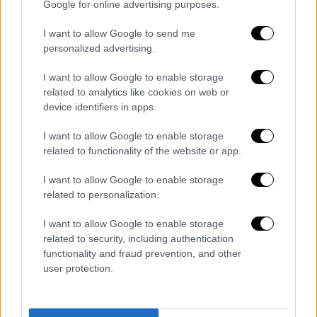
δύο εβδομάδων
, ωστόσο μεγάλο μέρος των
Google for online advertising purposes.
διαθέσιμων διαφημιστικών θέσεων στους
I want to allow Google to send me
σταθμούς του Μετρό ήταν ήδη δεσμευμένο
personalized advertising.
από άλλες καμπάνιες. Ερωτηθείσες για το
γεγονός ότι το φως της δημοσιότητας είδαν
I want to allow Google to enable storage
φωτογραφίες άδειων διαφημιστικών
related to analytics like cookies on web or
device identifiers in apps.
πλαισίων την ώρα που η εταιρεία
ισχυρίζεται ότι δεν υπήρχε διαθεσιμότητα,
I want to allow Google to enable storage
οι ίδιες πηγές ανέφεραν ότι στο διάστημα
related to functionality of the website or app.
αυτό υπήρξαν μέρες που βγήκαν διαφημίσεις
I want to allow Google to enable storage
προκειμένου να ξεκινήσει άλλη καμπάνια.
related to personalization.
Αναφορικά με το εάν η προβολή θα γινόταν
I want to allow Google to enable storage
δωρεάν
, σημείωσαν ότι το αρχικό αίτημα
related to security, including authentication
αφορούσε δωρεάν προβολή, αλλά στη
functionality and fraud prevention, and other
συνέχεια υπήρξε αίτημα και επί πληρωμή
user protection.
κυρίως για τον σταθμό του μετρό στο
Σύνταγμα, αλλά δεν υπήρχε χώρος. Ως προς