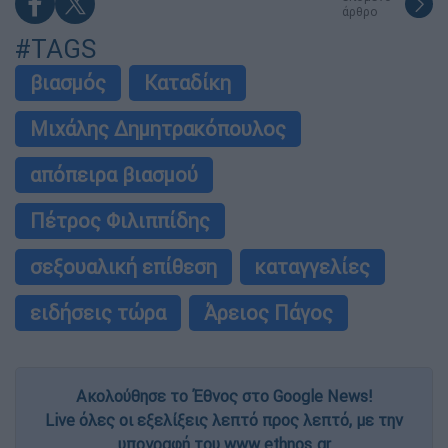
άρθρο
#TAGS
βιασμός
Καταδίκη
Μιχάλης Δημητρακόπουλος
απόπειρα βιασμού
Πέτρος Φιλιππίδης
σεξουαλική επίθεση
καταγγελίες
ειδήσεις τώρα
Άρειος Πάγος
Ακολούθησε το Έθνος στο Google News!
Live όλες οι εξελίξεις λεπτό προς λεπτό, με την
υπογραφή του www.ethnos.gr