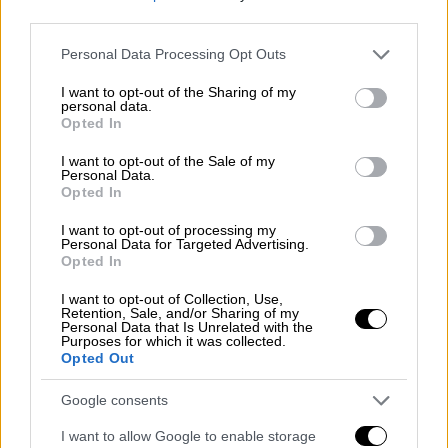
κατάχρησης εξουσίας
συνδυασμένη με
third parties.
έμφυλη βία
δεν είναι ανεκτή.
Στους
Please note that this website/app uses one or more Google
Personal Data Processing Opt Outs
δημοσιογράφους μίλησε και ο
δικηγόρος του
services and may gather and store information including but
Φιλιππίδη, Μιχάλης Δημητρακόπουλος
, ο
not limited to your visit or usage behaviour. You may click to
I want to opt-out of the Sharing of my
personal data.
grant or deny consent to Google and its third-party tags to
οποίος τόνισε πως
η ποινική διαδικασία δεν
Opted In
use your data for below specified purposes in below Google
τελειώνει εδώ,
ενώ προανήγγειλε την
consent section.
I want to opt-out of the Sale of my
άσκηση έφεσης και αναίρεσης της απόφασης
Personal Data.
Opted In
στον Άρειο Πάγο.
I want to opt-out of processing my
Η εισαγγελική πρόταση για απαλλαγή
Personal Data for Targeted Advertising.
Opted In
Την
απαλλαγή του ηθοποιού είχε προτείνει ο
I want to opt-out of Collection, Use,
εισαγγελέας της έδρας
ο οποίος επισήμανε
Retention, Sale, and/or Sharing of my
Personal Data that Is Unrelated with the
σοβαρές αντιφάσεις στην κατάθεση της
Purposes for which it was collected.
πρώτης καταγγέλλουσας και υποστήριξε
Opted Out
πως τα περιστατικά ταιριάζουν
Google consents
περισσότερο με μία ερωτική σχέση που
έληξε πρόσφατα, παρά με βιασμό. Πριν
I want to allow Google to enable storage