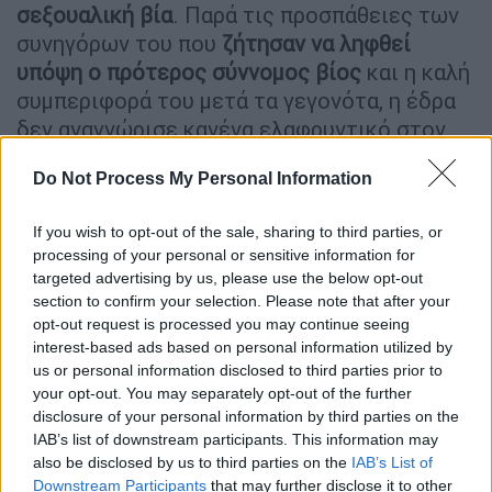
σεξουαλική βία
. Παρά τις προσπάθειες των
συνηγόρων του που
ζήτησαν να ληφθεί
υπόψη ο πρότερος σύννομος βίος
και η καλή
συμπεριφορά του μετά τα γεγονότα, η έδρα
δεν αναγνώρισε κανένα ελαφρυντικό στον
κατηγορούμενο.
Do Not Process My Personal Information
Ομόφωνα ένοχος
If you wish to opt-out of the sale, sharing to third parties, or
Ο
Πέτρος Φιλιππίδης κρίθηκε ομόφωνα
processing of your personal or sensitive information for
ένοχος
για απόπειρα βιασμού σε βάρος
targeted advertising by us, please use the below opt-out
section to confirm your selection. Please note that after your
γυναίκας συναδέλφου το 2010, μέσα στο
opt-out request is processed you may continue seeing
καμαρίνι του θεάτρου όπου εργαζόταν τότε,
interest-based ads based on personal information utilized by
και για απόπειρα βιασμού το 2014 μέσα στο
us or personal information disclosed to third parties prior to
αυτοκίνητό του, σε βάρος άλλης ηθοποιού. Ο
your opt-out. You may separately opt-out of the further
disclosure of your personal information by third parties on the
Ανδρέας Βγενόπουλος,
δικηγόρος άλλης
IAB’s list of downstream participants. This information may
καταγγέλλουσας, σημείωσε πως πλέον
η
also be disclosed by us to third parties on the
IAB’s List of
Δικαιοσύνη αναγνωρίζει ότι καμία μορφή
Downstream Participants
that may further disclose it to other