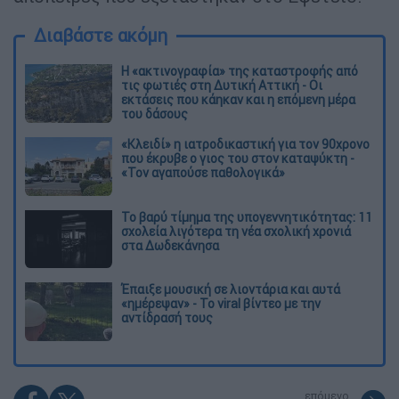
Διαβάστε ακόμη
Η «ακτινογραφία» της καταστροφής από
τις φωτιές στη Δυτική Αττική - Οι
εκτάσεις που κάηκαν και η επόμενη μέρα
του δάσους
«Κλειδί» η ιατροδικαστική για τον 90χρονο
που έκρυβε ο γιος του στον καταψύκτη -
«Τον αγαπούσε παθολογικά»
Το βαρύ τίμημα της υπογεννητικότητας: 11
σχολεία λιγότερα τη νέα σχολική χρονιά
στα Δωδεκάνησα
Έπαιξε μουσική σε λιοντάρια και αυτά
«ημέρεψαν» - Το viral βίντεο με την
αντίδρασή τους
επόμενο