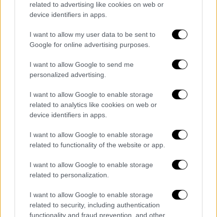
related to advertising like cookies on web or
καταδικαστεί και σε δεύτερο βαθμό, ο
device identifiers in apps.
Φιλιππίδης κατά την απολογία του αρνήθηκε
τις κατηγορίες και υποστήριξε πως οι
I want to allow my user data to be sent to
σεξουαλικές πράξεις ήταν συναινετικές.
Google for online advertising purposes.
Προχώρησε, επίσης, στην κατηγορία κατά
I want to allow Google to send me
των τότε μελών του ΔΣ του ΣΕΗ. Ο
personalized advertising.
ηθοποιός είχε ήδη κριθεί ένοχος και από το
I want to allow Google to enable storage
πρωτοβάθμιο δικαστήριο, το οποίο του
related to analytics like cookies on web or
επέβαλλε κάθειρξη οκτώ ετών με αναστολή.
device identifiers in apps.
Η ποινή και η απόφαση
I want to allow Google to enable storage
related to functionality of the website or app.
Στο Εφετείο
, 14 δικαστές (6 τακτικοί και 8
ένορκοι) τον έκριναν ομόφωνα ένοχο,
I want to allow Google to enable storage
απορρίπτοντας την εισαγγελική πρόταση και
related to personalization.
τις αιτιάσεις της υπεράσπισης. Ωστόσο,
I want to allow Google to enable storage
υπήρξε
διαφωνία για το ύψος
της ποινής: με
related to security, including authentication
οριακή πλειοψηφία 4-3, του επιβλήθηκε η
functionality and fraud prevention, and other