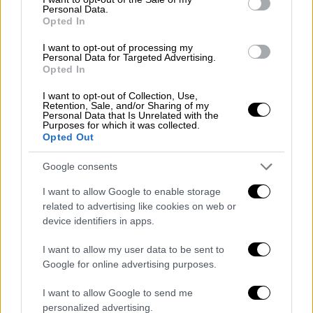
παρέχουν υδροφόρες και μηχανήματα έργου
Personal Data.
Opted In
της τοπικής αυτοδιοίκησης και των
ενόπλων δυνάμεων.
I want to opt-out of processing my
Personal Data for Targeted Advertising.
Opted In
ΔΙΑΒΑΣΤΕ ΕΠΙΣΗΣ
I want to opt-out of Collection, Use,
Retention, Sale, and/or Sharing of my
Ελλάδα
|
05.08.2025 21:00
Personal Data that Is Unrelated with the
Purposes for which it was collected.
Προσάραξη φέρι μποτ ανοιχτά της
Opted Out
Εύβοιας: Ολοκληρώθηκε η
μετεπιβίβαση των επιβατών στα Νέα
Google consents
Στύρα - Καταγγελίες για ολιγωρία
I want to allow Google to enable storage
των Αρχών
related to advertising like cookies on web or
device identifiers in apps.
Κόσμος
|
05.08.2025 21:26
I want to allow my user data to be sent to
Πέθανε ο Ίον Ιλιέσκου, ο
Google for online advertising purposes.
«πατερούλης» της
I want to allow Google to send me
μετακομμουνιστικής Ρουμανίας –
personalized advertising.