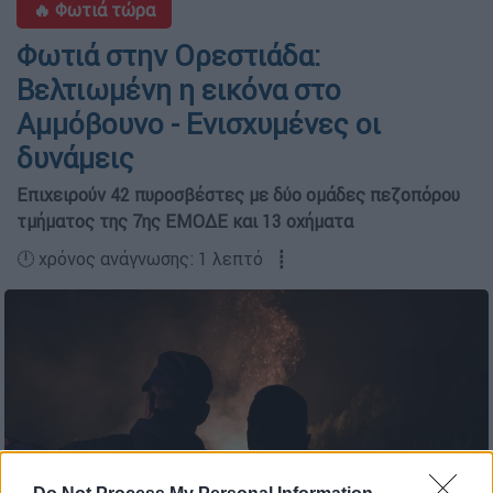
🔥 Φωτιά τώρα
Φωτιά στην Ορεστιάδα:
Βελτιωμένη η εικόνα στο
Αμμόβουνο - Ενισχυμένες οι
δυνάμεις
Επιχειρούν 42 πυροσβέστες με δύο ομάδες πεζοπόρου
τμήματος της 7ης ΕΜΟΔΕ και 13 οχήματα
🕛 χρόνος ανάγνωσης: 1 λεπτό ┋