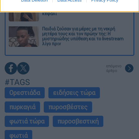
Σοκ στο Μεξικό: Influencer εκτελέστηκε σε
ζωντανή μετάδοση - Τον πυροβόλησαν στο
κεφάλι
Παιδιά ζούσαν για μέρες με τη νεκρή
μητέρα τους και τον πρώην της: Η
μυστηριώδης υπόθεση και το livestream
λίγο πριν
επόμενο
άρθρο
#TAGS
Ορεστιάδα
ειδήσεις τώρα
πυρκαγιά
πυροσβέστες
φωτιά τώρα
πυροσβεστική
φωτιά