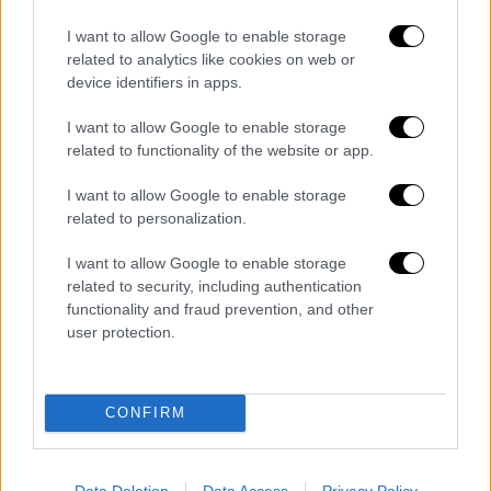
Πώς πήρε την εξουσία
I want to allow Google to enable storage
related to analytics like cookies on web or
device identifiers in apps.
Από αέρος, μέχρι τη δύση του ηλίου,
I want to allow Google to enable storage
συνέδραμαν
3 αεροσκάφη και 2 ελικόπτερα
.
related to functionality of the website or app.
Δεν υπάρχει κίνδυνος για κατοικημένες
I want to allow Google to enable storage
περιοχές, όπως διαβεβαιώνουν οι αρμόδιες
related to personalization.
αρχές.
I want to allow Google to enable storage
Διαβάστε ακόμη
related to security, including authentication
functionality and fraud prevention, and other
Τα «γεράκια» της Ψάθας: Έσωσαν από τη
user protection.
μεγάλη φωτιά τη γειτονιά που κάποτε τους
έδιωχνε - «Πέρασε όλη η ζωή μπροστά μου»
Κυνήγι χρόνου στα λεωφορεία: Οδηγοί
CONFIRM
καταγγέλλουν για δρομολόγια και
προειδοποιούν για κινδύνους
Data Deletion
Data Access
Privacy Policy