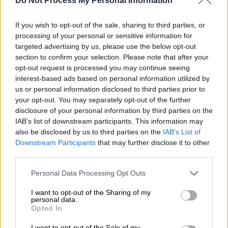
Do Not Process My Personal Information
If you wish to opt-out of the sale, sharing to third parties, or
(Φωτογραφία αρχείου: ΓΙΑΝΝΗΣ
processing of your personal or sensitive information for
ΣΠΥΡΟΥΝΗΣ/ILIALIVE.GR/EUROKINISSI)
targeted advertising by us, please use the below opt-out
section to confirm your selection. Please note that after your
opt-out request is processed you may continue seeing
Προσθέστε το ΕΘΝΟΣ στη Google
interest-based ads based on personal information utilized by
us or personal information disclosed to third parties prior to
your opt-out. You may separately opt-out of the further
Σε εξέλιξη παραμένει η
πυρκαγιά
που
disclosure of your personal information by third parties on the
ξέσπασε το μεσημέρι της Τρίτης σε
IAB’s list of downstream participants. This information may
αγροτοδασική έκταση στο
Αμμόβουνο
also be disclosed by us to third parties on the
IAB’s List of
Downstream Participants
that may further disclose it to other
Ορεστιάδας
, με την εικόνα ωστόσο να
third parties.
εμφανίζεται βελτιωμένη, σύμφωνα με την
Πυροσβεστική
.
Please note that this website/app uses one or more Google
Personal Data Processing Opt Outs
services and may gather and store information including but
Στο σημείο επιχειρούν
42 πυροσβέστες με
not limited to your visit or usage behaviour. You may click to
I want to opt-out of the Sharing of my
personal data.
grant or deny consent to Google and its third-party tags to
δύο ομάδες πεζοπόρου τμήματος της 7ης
Opted In
use your data for below specified purposes in below Google
ΕΜΟΔΕ
και
13 οχήματα
, ενώ συνδρομή
consent section.
I want to opt-out of the Sale of my