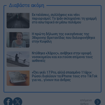
Διαβάστε ακόμη
Εκτελέσεις, συλλήψεις και νέοι
περιορισμοί: Το Ιράν σκληραίνει τη γραμμή
στο εσωτερικό εν μέσω πολέμου
Η πρώτη δήλωση της οικογένειας της
38χρονης Βρετανίδας που δολοφονήθηκε
στην Κυψέλη
Ντύθηκε «Χάρος», ανέβηκε στην οροφή
νοσοκομείου και κοιτούσε επίμονα τους
ασθενείς
«Όχι γκέι 17 Pro, αλλά σπασμένο 11άρι»:
Ρώσοι διαλύουν τα iPhone τους στο TikTok
για να... γίνουν πιο άνδρες
επόμενο
άρθρο