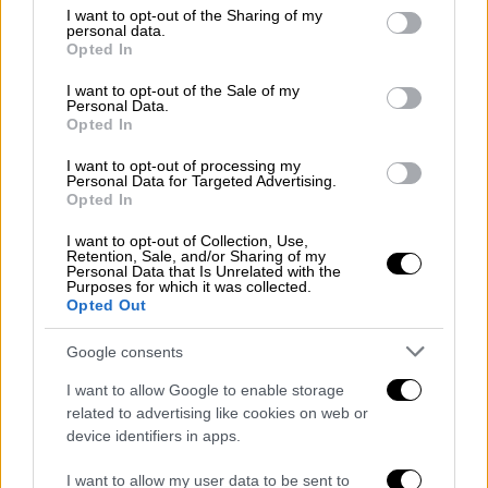
not limited to your visit or usage behaviour. You may click to
I want to opt-out of the Sharing of my
ταμπέλας και έσπευσε να
αφαιρέσει την
personal data.
grant or deny consent to Google and its third-party tags to
Opted In
πινακίδα
, εισπράττοντας ωστόσο την
use your data for below specified purposes in below Google
αντίδραση μιας υπαλλήλου
από το
consent section.
I want to opt-out of the Sale of my
Personal Data.
κατάστημα.
Opted In
Η
εργαζόμενη κοπέλα
επιχείρησε να
I want to opt-out of processing my
Personal Data for Targeted Advertising.
συνετίσει τον τουρίστα και αυτός ως
Opted In
απάντηση…την έσπρωξε, με αποτέλεσμα να
δημιουργηθεί μικρής διάρκειας επεισόδιο.
I want to opt-out of Collection, Use,
Retention, Sale, and/or Sharing of my
Personal Data that Is Unrelated with the
Ο Ισραηλινός κατάφερε να φύγει από το
Purposes for which it was collected.
Opted Out
σημείο, στη συνέχεια όμως του υποβλήθηκε
μήνυση και
συνελήφθη από άνδρες της
Google consents
Αστυνομίας
.
I want to allow Google to enable storage
related to advertising like cookies on web or
Ο Ισραηλινός άνδρας, αφέθηκε τελικά
device identifiers in apps.
ελεύθερος και επιβιβάστηκε στο
κρουαζιερόπλοιο που βρισκόταν στο λιμάνι
I want to allow my user data to be sent to