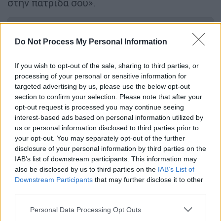
στην πατρίδα σου».
ΔΙΑΒΑΣΤΕ ΕΠΙΣΗΣ
Do Not Process My Personal Information
Απόψεις
|
06.08.2025 09:57
Η «πείνα» ως όπλο πολέμου: Η
If you wish to opt-out of the sale, sharing to third parties, or
processing of your personal or sensitive information for
ανθρωπιστική κρίση στη Γάζα και το
targeted advertising by us, please use the below opt-out
Διεθνές Δίκαιο
section to confirm your selection. Please note that after your
opt-out request is processed you may continue seeing
interest-based ads based on personal information utilized by
Κόσμος
|
06.08.2025 10:23
us or personal information disclosed to third parties prior to
Παλαιστίνιος νοσοκόμος σκοτώθηκε
your opt-out. You may separately opt-out of the further
από πτώση κιβωτίου με
disclosure of your personal information by third parties on the
ανθρωπιστική βοήθεια
IAB’s list of downstream participants. This information may
also be disclosed by us to third parties on the
IAB’s List of
Downstream Participants
that may further disclose it to other
third parties.
Ο τουρίστας από το Ισραήλ δεν συμφωνούσε
Please note that this website/app uses one or more Google
Personal Data Processing Opt Outs
services and may gather and store information including but
με το φιλειρηνικό περιεχόμενο της