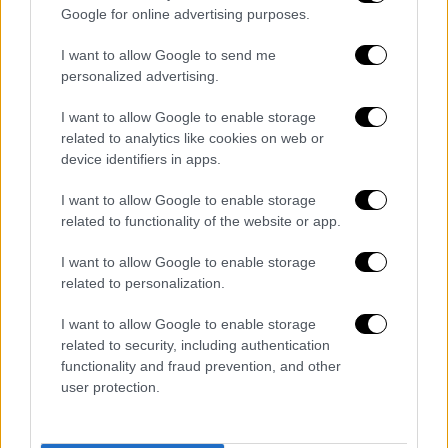
του Αγίου Νικολάου, εντός του οποίου
Google for online advertising purposes.
βρίσκονται και άλλοι συμπατριώτες του, το
I want to allow Google to send me
Crown Iris
.
personalized advertising.
I want to allow Google to enable storage
related to analytics like cookies on web or
device identifiers in apps.
I want to allow Google to enable storage
related to functionality of the website or app.
I want to allow Google to enable storage
related to personalization.
I want to allow Google to enable storage
related to security, including authentication
Crown Iris (EUROKINISSI)
functionality and fraud prevention, and other
user protection.
Υπενθυμίζεται πως για την έλευση του εν
λόγω πλοίου είχαν αντιταχθεί πολίτες που