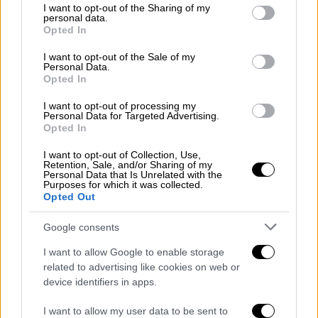
απόφαση που
επιτρέπει την αστική
not limited to your visit or usage behaviour. You may click to
I want to opt-out of the Sharing of my
personal data.
μεταφορά από Επιβατηγά Ιδιωτικής Χρήσης
grant or deny consent to Google and its third-party tags to
Opted In
use your data for below specified purposes in below Google
(Ε.Ι.Χ.)
με τη διάταξη «από τόπο σε τόπο»,
consent section.
αποτελεί ευθεία παραβίαση των
I want to opt-out of the Sale of my
Personal Data.
συνταγματικών διατάξεων και των
Opted In
θεμελιωδών κανόνων της υφιστάμενης
I want to opt-out of processing my
νομοθεσίας, σύμφωνα με την οποία η
Personal Data for Targeted Advertising.
Opted In
συγκεκριμένη δυνατότητα ανήκει
αποκλειστικά και μόνο στα ταξί.
I want to opt-out of Collection, Use,
Retention, Sale, and/or Sharing of my
Personal Data that Is Unrelated with the
Αυτή η
παράνομη και αντισυνταγματική
Purposes for which it was collected.
Opted Out
ρύθμιση
πλήττει βάναυσα τον κλάδο μας,
υπονομεύοντας την επαγγελματική μας
Google consents
αξιοπρέπεια, τη νομιμότητα και την ομαλή
I want to allow Google to enable storage
λειτουργία της αγοράς μεταφορών».
related to advertising like cookies on web or
device identifiers in apps.
Το ΣΑΤΑ απαιτεί την
άμεση και πλήρη
απόσυρση
της Κοινής Υπουργικής Απόφασης
I want to allow my user data to be sent to