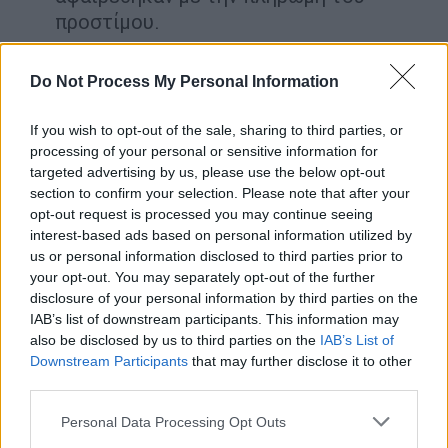
προστίμου.
Η
αντίδραση
ήταν άμεση (αν και με
Do Not Process My Personal Information
ξεχωριστές ανακοινώσεις) τόσο από το
ΣΑΤΑ όσο και από την Πανελλήνια
If you wish to opt-out of the sale, sharing to third parties, or
Ομοσπονδία Ταξί (ΠΟΕΙΑΤΑ). Οι
processing of your personal or sensitive information for
targeted advertising by us, please use the below opt-out
αυτοκινητιστές καταγγέλλουν ότι η ΚΥΑ
section to confirm your selection. Please note that after your
συνιστά «
πλήρη διάλυση του θεσμικού
opt-out request is processed you may continue seeing
πλαισίου
» του επαγγέλματος του ταξιτζή και
interest-based ads based on personal information utilized by
«
αντισυνταγματική εκτροπή
». Όπως
us or personal information disclosed to third parties prior to
your opt-out. You may separately opt-out of the further
σημειώνουν, η μεταφορά επιβατών από
disclosure of your personal information by third parties on the
σημείο σε σημείο αποτελεί κατοχυρωμένο
IAB’s list of downstream participants. This information may
έργο των ταξί, και η νέα ρύθμιση «εισάγει
also be disclosed by us to third parties on the
IAB’s List of
καθεστώς αθέμιτου ανταγωνισμού».
Downstream Participants
that may further disclose it to other
third parties.
Σε ανακοίνωσή του το ΣΑΤΑ αναφέρει
Please note that this website/app uses one or more Google
Personal Data Processing Opt Outs
χαρακτηριστικά: «Η πρόσφατη κυβερνητική
services and may gather and store information including but