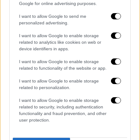
προειδοποιώντας ότι σε αντίθετη
Google for online advertising purposes.
περίπτωση θα προχωρήσει σε δυναμικές,
I want to allow Google to send me
μαζικές και παρατεταμένες κινητοποιήσεις,
personalized advertising.
αξιοποιώντας κάθε νόμιμο μέσο, ενώ
παράλληλα θα εξετάσει και το ενδεχόμενο
I want to allow Google to enable storage
κατάθεσης αγωγών και μηνύσεων για
related to analytics like cookies on web or
device identifiers in apps.
διαφυγόντα κέρδη, ακόμη και κατά αρμόδιων
υπουργών και άλλων κυβερνητικών
I want to allow Google to enable storage
παραγόντων, «που ευθύνονται για την
related to functionality of the website or app.
ψήφιση και εφαρμογή αυτής της παράνομης
I want to allow Google to enable storage
ρύθμισης». Επιπλέον καταγγέλλει την
related to personalization.
κυβέρνηση για «συστηματική απαξίωση» του
κλάδου εδώ και έξι χρόνια.
I want to allow Google to enable storage
related to security, including authentication
Αλλά και η
ΠΟΕΙΑΤΑ
τονίζει πως με την
functionality and fraud prevention, and other
απόφαση αυτή τα ΕΙΧ με οδηγό μπορούν να
user protection.
εκτελούν μεταφορά επιβατών όπως
ακριβώς τα ταξί προσθέτοντας πως εάν η