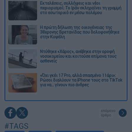
Εκτελέσεις, συλλήψεις και νέοι
περιορισμοί: Το Ιράν σκληραίνει τη γραμμή
στο εσωτερικό εν μέσω πολέμου
Η πρώτη δήλωση της οικογένειας της
38χρονης Βρετανίδας που δολοφονήθηκε
στην Κυψέλη
Ντύθηκε «Χάρος», ανέβηκε στην οροφή
νοσοκομείου και κοιτούσε επίμονα τους
ασθενείς
«Όχι γκέι 17 Pro, αλλά σπασμένο 11άρι»:
Ρώσοι διαλύουν τα iPhone τους στο TikTok
για να... γίνουν πιο άνδρες
επόμενο
άρθρο
#TAGS