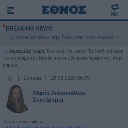
BREAKING NEWS:
ροκλήσεων της Άγκυρας στο Αιγαίο: Εικονική α
δημοφιλές τώρα:
Σου καίει το μυαλό: Το Netflix έφερε
την ταινιάρα του Νόλαν που οι φαν έχουν κρυφό νο1 στην
καρδιά...
┋
Ελλάδα
┋
28.08.2025 06:19
Μαρία Λιλιοπούλου
Συντάκτρια
Ενότητες στο άρθρο:
📌 Στο wallet η ειδική άδεια των ταξιτζήδων