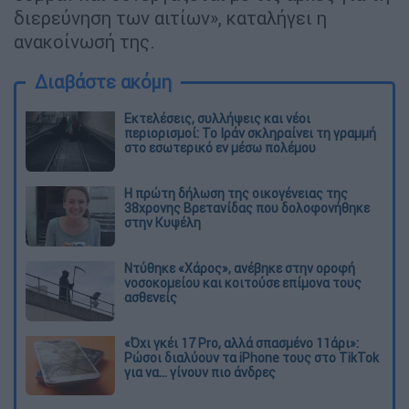
διερεύνηση των αιτίων», καταλήγει η
ανακοίνωσή της.
Διαβάστε ακόμη
Εκτελέσεις, συλλήψεις και νέοι
περιορισμοί: Το Ιράν σκληραίνει τη γραμμή
στο εσωτερικό εν μέσω πολέμου
Η πρώτη δήλωση της οικογένειας της
38χρονης Βρετανίδας που δολοφονήθηκε
στην Κυψέλη
Ντύθηκε «Χάρος», ανέβηκε στην οροφή
νοσοκομείου και κοιτούσε επίμονα τους
ασθενείς
«Όχι γκέι 17 Pro, αλλά σπασμένο 11άρι»:
Ρώσοι διαλύουν τα iPhone τους στο TikTok
για να... γίνουν πιο άνδρες