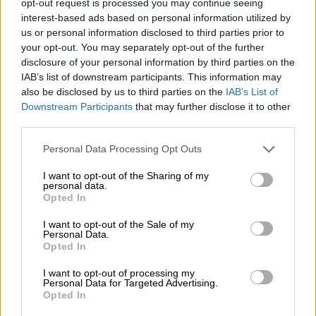
opt-out request is processed you may continue seeing
interest-based ads based on personal information utilized by
us or personal information disclosed to third parties prior to
your opt-out. You may separately opt-out of the further
O άνδρας πήγε να
διασχίσει
κάθετα τη
disclosure of your personal information by third parties on the
σ
ιδηροδρομική γραμμή
και τον παρέσυρε το
IAB’s list of downstream participants. This information may
τρένο, τραυματίζοντας τον θανάσιμα.
also be disclosed by us to third parties on the
IAB’s List of
Δυνάμεις της
Πυροσβεστικής
, της
Downstream Participants
that may further disclose it to other
third parties.
Αστυνομίας και του ΕΚΑΒ ανέσυρα τη σορό
του από τη σιδηροδρομική γραμμή.
Please note that this website/app uses one or more Google
Personal Data Processing Opt Outs
services and may gather and store information including but
not limited to your visit or usage behaviour. You may click to
I want to opt-out of the Sharing of my
personal data.
grant or deny consent to Google and its third-party tags to
Opted In
use your data for below specified purposes in below Google
consent section.
I want to opt-out of the Sale of my
Personal Data.
Opted In
I want to opt-out of processing my
Personal Data for Targeted Advertising.
Opted In