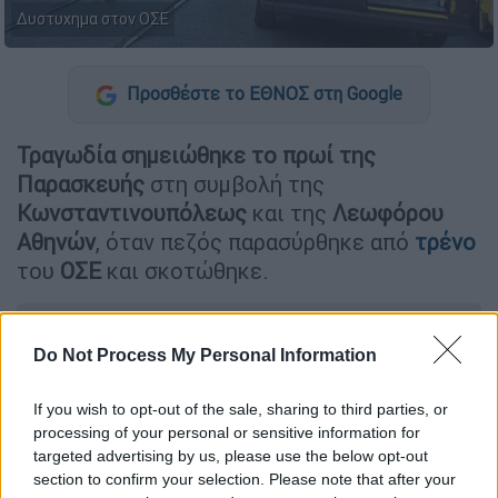
Δυστυχημα στον ΟΣΕ
Προσθέστε το ΕΘΝΟΣ στη Google
Τραγωδία σημειώθηκε το πρωί της
Παρασκευής
στη συμβολή της
Κωνσταντινουπόλεως
και της
Λεωφόρου
Αθηνών
, όταν πεζός παρασύρθηκε από
τρένο
του
ΟΣΕ
και σκοτώθηκε.
ΔΙΑΒΑΣΤΕ ΕΠΙΣΗΣ
Do Not Process My Personal Information
Ελλάδα
|
05.09.2025 08:01
If you wish to opt-out of the sale, sharing to third parties, or
Ξάνθη: 30χρονος κρατούσε
processing of your personal or sensitive information for
αιχμάλωτη για 40 μέρες 79χρονη που
targeted advertising by us, please use the below opt-out
γνώρισε μέσω Facebook
section to confirm your selection. Please note that after your