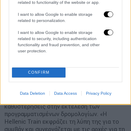
related to functionality of the website or app.
ακινητοποιήθηκε, ενώ στο σημείο έσπευσαν
δυνάμεις της Πυροσβεστικής, της
I want to allow Google to enable storage
related to personalization.
Αστυνομίας και του ΕΚΑΒ. Για λόγους
ασφαλείας, δ
ιεκόπη αμέσως η
I want to allow Google to enable storage
ηλεκτροδότηση της γραμμής.
Οι επιβάτες
related to security, including authentication
αποβιβάστηκαν με ασφάλεια από την
functionality and fraud prevention, and other
user protection.
αμαξοστοιχία στις 08:30. Η παροχή
ηλεκτροδότησης αποκαταστάθηκε λίγο
αργότερα, ενώ μετά την ολοκλήρωση των
CONFIRM
προβλεπόμενων διαδικασιών από τις
αρμόδιες αρχές η αμαξοστοιχία
κατευθύνθηκε στο αμαξοστάσιο του Ρέντη.
Data Deletion
Data Access
Privacy Policy
Λόγω του περιστατικού υπήρξαν σημαντικές
καθυστερήσεις στην εκτέλεση των
προγραμματισμένων δρομολογίων. «Η
Hellenic Train εκφράζει τη λύπη της για το
συμβάν και συνεργάζεται με τις αρχές για τη