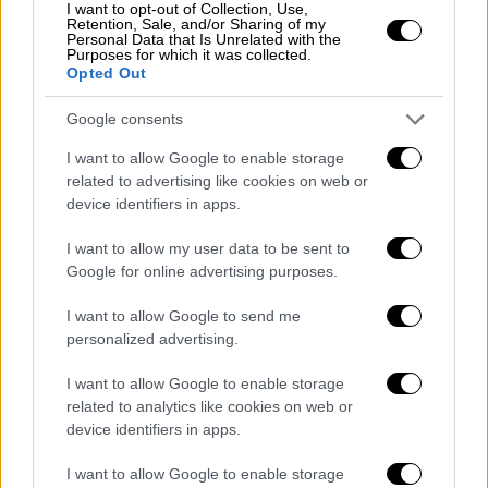
I want to opt-out of Collection, Use,
Retention, Sale, and/or Sharing of my
Personal Data that Is Unrelated with the
H ανακοίνωση της Hellenic Train
Purposes for which it was collected.
Opted Out
Σύμφωνα με ανακοίνωση της Hellenic Train,
Google consents
στις 07:30 π.μ. ο οδηγός της αμαξοστοιχίας
1304, η οποία εκτελούσε το δρομολόγιο
I want to allow Google to enable storage
related to advertising like cookies on web or
Πειραιάς - Κιάτο με 79 επιβάτες, αντελήφθη
device identifiers in apps.
την
παρουσία ατόμου εντός της
σιδηροδρομικής γραμμής
στο ύψος της οδού
I want to allow my user data to be sent to
Κωνσταντινουπόλεως, λίγο μετά τον
Google for online advertising purposes.
Σιδηροδρομικό Σταθμό του Ρουφ.
I want to allow Google to send me
personalized advertising.
Ακολουθώντας τις προβλεπόμενες
διαδικασίες,
ενεργοποίησε το σύστημα
I want to allow Google to enable storage
αυτόματης πέδησης και τα ηχητικά σήματα
related to analytics like cookies on web or
της αμαξοστοιχίας
, ωστόσο δεν ήταν δυνατό
device identifiers in apps.
να αποφύγει την παράσυρση του ατόμου.
I want to allow Google to enable storage
Λόγω του συμβάντος η αμαξοστοιχία