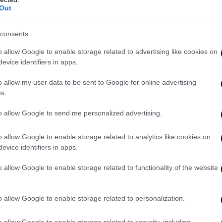
Out
ολόγιο, το οποίο θα υποδεχτεί τις
σχεδιασμό υπάγεται – επί του παρόντος
consents
κής Διακυβέρνησης
, το οποίο καμία σχέση
o allow Google to enable storage related to advertising like cookies on
ένει να φανεί εάν το Κτηματολόγιο θα
evice identifiers in apps.
ίο ύστερα από τη μεταφορά του από την
o allow my user data to be sent to Google for online advertising
 Περιβάλλοντος και Ενέργειας.
s.
τολογίου
to allow Google to send me personalized advertising.
εάν ο φορέας είναι σε θέση να αναλάβει
o allow Google to enable storage related to analytics like cookies on
θα γινει με την ...δοκιμασμένη μέθοδο του
evice identifiers in apps.
ι του Κτηματολογίου έχουν εκφράσει πολλές
πλοκή εξωτερικών συνεργατών με κρίσιμες
o allow Google to enable storage related to functionality of the website
εί πολλές φορές στην υποστελέχωση του
ίχε υποστεί ένα πολυήμερο μπλακ άουτ στα
o allow Google to enable storage related to personalization.
Ιούνιο οπότε και αποκαλύφθηκε ότι
τη περιουσία πολιτών και
Δημοσίου
είχαν
o allow Google to enable storage related to security, including