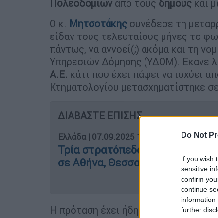
Πολεοδομιών
από τους
δήμους
και μ
Ο κ.
Μητσοτάκης
συνέδεσε τη μεταρ
είδαν τους τελευταίους μήνες το φ
πάντως, να αγνοεί(;) ακόμα και τη ν
Υπηρεσιών Δόμησης (ΥΔΟΜ). Εκανε λ
Α.Ε.
κάτι που έχει πάψει να ισχύει α
Κτηματολογίου μετασχηματίστηκε σ
ΔΙΑΒΑΣΤΕ ΕΠΙΣΗΣ
Do Not Pr
Ελλάδα
|
07.09.2025 12:58
Τρία στρατόπεδα παραχωρούνται
If you wish 
σε Αθήνα, Θεσσαλονίκη και Πάτ
sensitive in
confirm you
continue se
information 
Η πρόταση έχει ήδη προκαλέσει κύμ
further disc