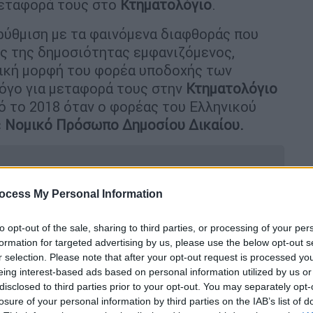
εταφορά τους στο
Κτηματολόγιο
.
ρύθμιση με τα φαινόμενα διαφθοράς που
ως της δημοσιότητας εμφανιζόμενος,
ομική μορφή του φορέα υποδοχής των
όγο για μεταφορά τους στην
Κτηματολόγιο
πό το 2018 όταν ο φορέας του Ελληνικού
ε
Νομικό Πρόσωπο Δημοσίου Δικαίου.
ocess My Personal Information
 για ανέγερση 2.000 διαμερισμάτων
to opt-out of the sale, sharing to third parties, or processing of your per
ρα
formation for targeted advertising by us, please use the below opt-out s
r selection. Please note that after your opt-out request is processed y
eing interest-based ads based on personal information utilized by us or
disclosed to third parties prior to your opt-out. You may separately opt-
α αντιδράσεων από φορείς της
losure of your personal information by third parties on the IAB’s list of