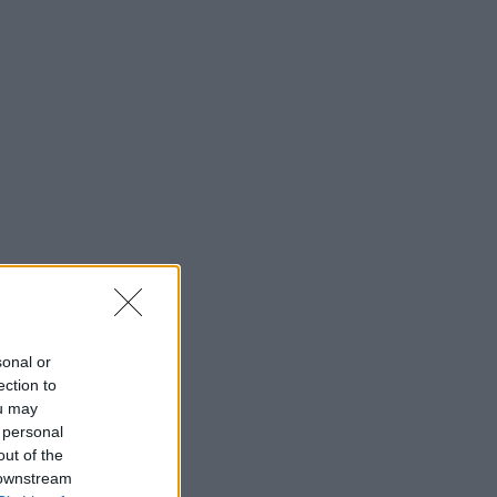
sonal or
ection to
ou may
 personal
out of the
 downstream