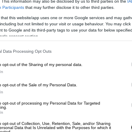
. This information may also be disclosed by us to third parties on the
IA
 και εργαζομένους στις πολεοδομίες, με
Participants
that may further disclose it to other third parties.
ταγματικής βάσης, τη διοικητική
δυνο περαιτέρω απορρύθμισης του
 that this website/app uses one or more Google services and may gath
including but not limited to your visit or usage behaviour. You may click 
 to Google and its third-party tags to use your data for below specifi
ogle consent section.
αρρύθμιση ως την τρίτη μεγάλη θεσμική
Είναι εκείνη που θα επιτρέψει στον καθένα
l Data Processing Opt Outs
ιους όρους, με βάση το ψηφιακό
o opt-out of the Sharing of my personal data.
In
των ΥΔΟΜ στο
Κτηματολόγιο
εντάσσεται
ροταξική πολιτική και αντιμετώπιση της
o opt-out of the Sale of my Personal Data.
τις υπάρχουσες
πολεοδομίες
, δήλωσε:
In
ώς πολλές φορές υπήρξαν εστίες
ς, θα υπηρετούν πια την αληθινή τους
to opt-out of processing my Personal Data for Targeted
ing.
In
η οργάνωση του χώρου είναι η μεγαλύτερη
o opt-out of Collection, Use, Retention, Sale, and/or Sharing
ersonal Data that Is Unrelated with the Purposes for which it
ούμε».
lected.