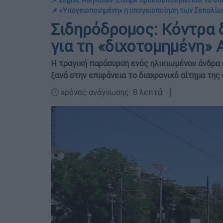
📌 Δήμος Αθηναίων: Είχαμε προειδοποιήσει και το υπ
📌 «Υπογειοποιημένη» η υπογειοποίηση των Σεπολίω
Σιδηρόδρομος: Κόντρα 
για τη «διχοτομημένη» 
Η τραγική παράσυρση ενός ηλικιωμένου άνδρα 
ξανά στην επιφάνεια το διαχρονικό αίτημα τη
🕛 χρόνος ανάγνωσης: 8 λεπτά ┋