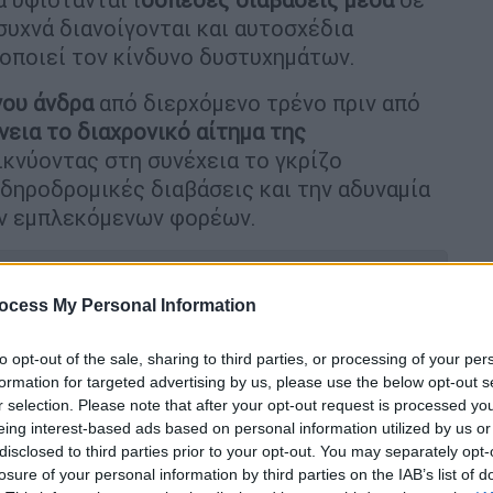
συχνά διανοίγονται και αυτοσχέδια
τοποιεί τον κίνδυνο δυστυχημάτων.
νου άνδρα
από διερχόμενο τρένο πριν από
νεια το διαχρονικό αίτημα της
εικνύοντας στη συνέχεια το γκρίζο
δηροδρομικές διαβάσεις και την αδυναμία
ων εμπλεκόμενων φορέων.
ocess My Personal Information
ϊ: Το χρονοδιάγραμμα της
to opt-out of the sale, sharing to third parties, or processing of your per
formation for targeted advertising by us, please use the below opt-out s
αγωνισμός του ΟΣΥ
r selection. Please note that after your opt-out request is processed y
eing interest-based ads based on personal information utilized by us or
disclosed to third parties prior to your opt-out. You may separately opt-
losure of your personal information by third parties on the IAB’s list of
έμπτη – Αναστολές και