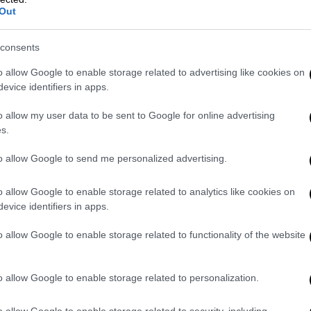
ν εγγράφων, έχει αποστείλει δεκάδες
Out
Ε, ζητώντας τη βελτίωση της φύλαξης, της
ειας στις ισόπεδες διαβάσεις που
consents
o allow Google to enable storage related to advertising like cookies on
evice identifiers in apps.
ό, ο Δήμαρχος Αθηναίων
Χάρης Δούκας
ο του ΟΣΕ,
Γεώργιο Ιωάννου. Στην
o allow my user data to be sent to Google for online advertising
τι οι αρμόδιες υπηρεσίες του Δήμου έχουν
s.
δια Διεύθυνση Συντήρησης Γραμμής του
to allow Google to send me personalized advertising.
απόκριση.
o allow Google to enable storage related to analytics like cookies on
 επιστολών (για τις οποίες, πάντως, πηγές
evice identifiers in apps.
νεχίζει όλο αυτό το διάστημα να μας αγνοεί
τως ενδεδειγμένη ενέργεια για την φύλαξη
o allow Google to enable storage related to functionality of the website
ατάσταση σημαντικών βλαβών και την
και οχημάτων».
o allow Google to enable storage related to personalization.
 αναγκάστηκε να αναλάβει δράσεις
o allow Google to enable storage related to security, including