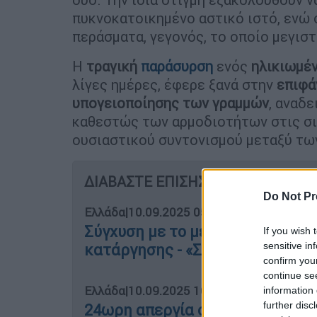
πυκνοκατοικημένο αστικό ιστό, ενώ 
περάσματα, γεγονός, το οποίο μεγισ
Η
τραγική
παράσυρση
ενός
ηλικιωμέ
λίγες ημέρες, έφερε ξανά στην
επιφά
υπογειοποίησης των γραμμών
, αναδ
καθεστώς των αρμοδιοτήτων στις σι
ουσιαστικού συντονισμού μεταξύ τ
ΔΙΑΒΑΣΤΕ ΕΠΙΣΗΣ
Do Not Pr
Ελλάδα
|
10.09.2025 05:10
Σύγχυση με το μέλλον των τρόλε
If you wish 
sensitive in
κατάργησης - «Στον αέρα» ο δι
confirm you
continue se
Ελλάδα
|
10.09.2025 16:38
information 
further disc
24ωρη απεργία στα τρένα την Π