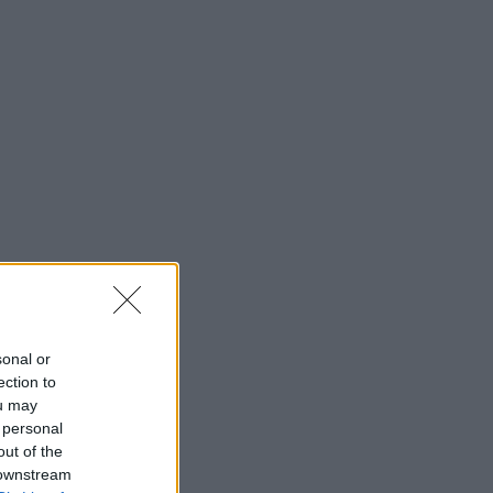
sonal or
ection to
ou may
 personal
out of the
 downstream