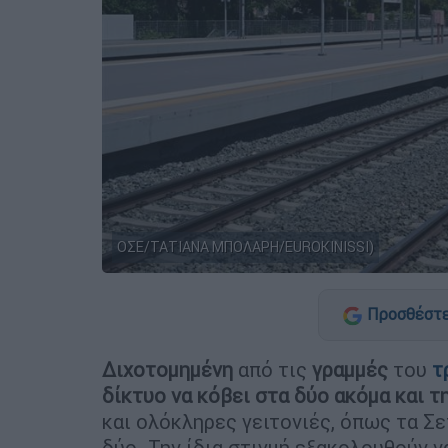
ΟΣΕ/ΤΑΤΙΑΝΑ ΜΠΟΛΑΡΗ/EUROKINISSI)
Προσθέστε
Διχοτομημένη
από τις
γραμμές
του
τ
δίκτυο να κόβει στα δύο ακόμα και τ
και ολόκληρες γειτονιές, όπως τα Σ
δύο. Την ίδια στιγμή εξακολουθούν ν