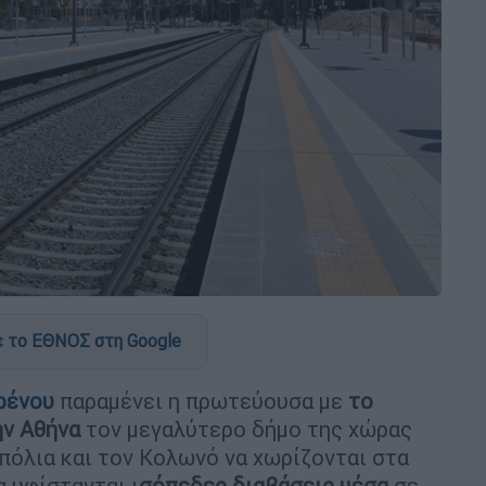
 το ΕΘΝΟΣ στη Google
ρένου
παραμένει η πρωτεύουσα με
το
ην Αθήνα
τον μεγαλύτερο δήμο της χώρας
επόλια και τον Κολωνό να χωρίζονται στα
α υφίστανται ι
σόπεδες διαβάσεις
μέσα
σε