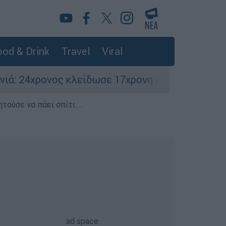
od & Drink
Travel
Viral
είδωσε 17χρονη στο σπίτι του – Την έσωσαν οι 
τούσε να πάει σπίτι...