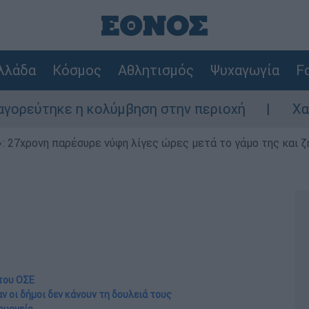
λλάδα
Κόσμος
Αθλητισμός
Ψυχαγωγία
Fo
λύμβηση στην περιοχή
Χανιά: 24χρονος κλ
 27χρονη παρέσυρε νύφη λίγες ώρες μετά το γάμο της και ζη
του ΟΣΕ
ν οι δήμοι δεν κάνουν τη δουλειά τους