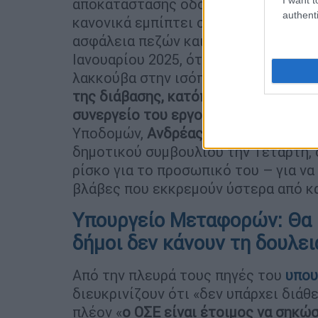
αποκατάστασης οδοστρώματος σε ση
authenti
κανονικά εμπίπτει στην ευθύνη του 
ασφάλεια πεζών και οχημάτων. Ειδική
Ιανουαρίου 2025, όταν συνεργείο του
λακκούβα στην ισόπεδη διάβαση Κω
της διάβασης, κατόπιν εντολής του 
συνεργείο του εργολάβου.
Οπως μάλι
Υποδομών,
Ανδρέας Γραμματικογιάνν
δημοτικού συμβουλίου την Τετάρτη, 
ρίσκο για το προσωπικό του – για να
βλάβες που εκκρεμούν ύστερα από κ
Υπουργείο Μεταφορών: Θα κ
δήμοι δεν κάνουν τη δουλει
Από την πλευρά τους πηγές του
υπου
διευκρινίζουν ότι «δεν υπάρχει διάθ
πλέον «
ο ΟΣΕ είναι έτοιμος να σηκώσ