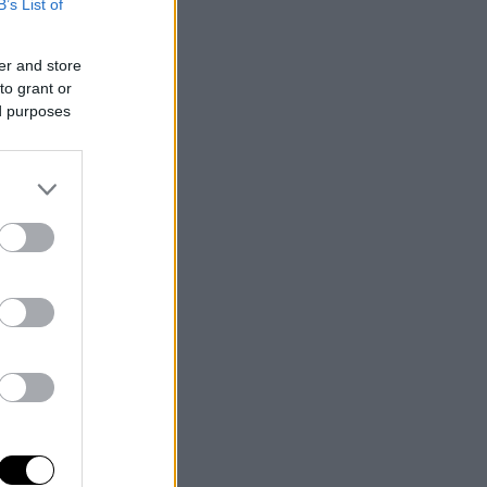
B’s List of
er and store
to grant or
ed purposes