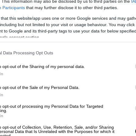
. This information may also be disclosed by us to third parties on the
IA
οίνωσε η Hellenic Train
Participants
that may further disclose it to other third parties.
 that this website/app uses one or more Google services and may gath
including but not limited to your visit or usage behaviour. You may click 
 to Google and its third-party tags to use your data for below specifi
ρού μήκους έργο για την υπογειοποίηση στα
ogle consent section.
με διάρκεια εργασιών 52 μηνών, θα κλείσει
υτό εάν δεν πάρει ακόμα μία παράταση. Εως
l Data Processing Opt Outs
εί είναι οι προσδοκίες των περιοίκων που
ου ανοιχτού εργοταξίου που βρίσκεται
o opt-out of the Sharing of my personal data.
In
ο του ΟΣΕ
o opt-out of the Sale of my Personal Data.
In
ωνσταντινουπόλεως
μετέφερε στις ράγες
to opt-out of processing my Personal Data for Targeted
ρχής της Αθήνας με την κεντρική
ing.
In
ρεμβάσεων στις ισόπεδες διαβάσεις που
ι εντός πυκνοδομημένων περιοχών,
ζήτημα
o opt-out of Collection, Use, Retention, Sale, and/or Sharing
ersonal Data that Is Unrelated with the Purposes for which it
 πλέον επείγουσα διάσταση. Ο Δήμος
lected.