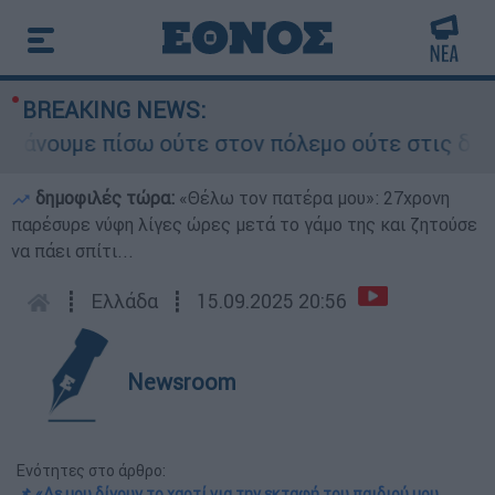
BREAKING NEWS:
ουμε πίσω ούτε στον πόλεμο ούτε στις διαπραγμα
δημοφιλές τώρα:
«Θέλω τον πατέρα μου»: 27χρονη
παρέσυρε νύφη λίγες ώρες μετά το γάμο της και ζητούσε
να πάει σπίτι...
┋
Ελλάδα
┋
15.09.2025 20:56
Newsroom
Ενότητες στο άρθρο:
📌 «Δε μου δίνουν το χαρτί για την εκταφή του παιδιού μου,