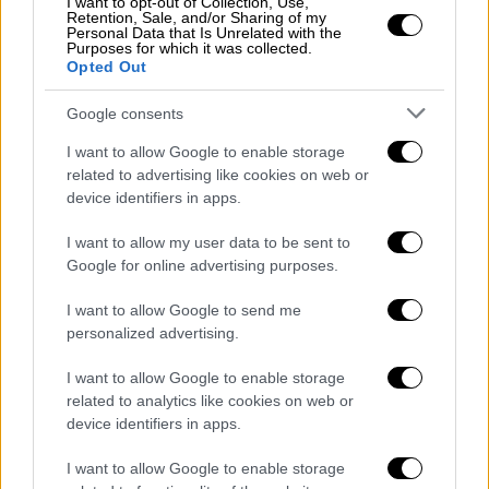
Ρούτσι στους Αλεξάνδρα Χατζηγεωργίου και
I want to opt-out of Collection, Use,
Retention, Sale, and/or Sharing of my
Σπύρο Χαριτάτο.
Personal Data that Is Unrelated with the
Purposes for which it was collected.
Opted Out
Στη συνέχεια, υπογράμμισε πως, «Δεν έχουμε
καμία απάντηση
. Εγώ αυτή τη στιγμή δεν
Google consents
ξέρω τι έχω θάψει-
αν είναι το παιδί μου, αν
I want to allow Google to enable storage
είναι το παιδί μου με κάτι άλλο, δεν ξέρω τι
related to advertising like cookies on web or
έχω. Μήπως γι’ αυτό τον λόγο δε μου το
device identifiers in apps.
δίνουν, φοβούνται κάτι; Ας μας απαντήσουν.
I want to allow my user data to be sent to
Αλλιώς, να μου δώσουν το χαρτί. Είναι
Google for online advertising purposes.
δικαίωμά μου. Για το παιδί μου».
I want to allow Google to send me
«Δε φοβάμαι τίποτα»
personalized advertising.
Τέλος, ο Πάνος Ρούτσι αποκάλυψε πως,
I want to allow Google to enable storage
νωρίτερα τη Δευτέρα, τον πλησίασαν
related to analytics like cookies on web or
αστυνομικοί, οι οποίοι ζητούσαν τα στοιχεία
device identifiers in apps.
του. «Δεν μπορώ άλλο να κάθομαι και να τα
I want to allow Google to enable storage
βλέπω όλα αυτά. Και
σήμερα μας