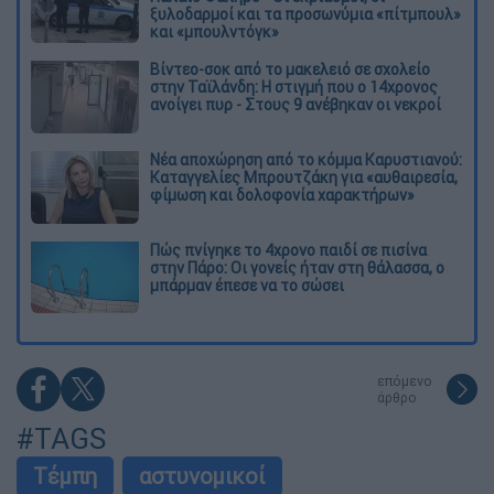
ξυλοδαρμοί και τα προσωνύμια «πίτμπουλ»
και «μπουλντόγκ»
Βίντεο-σοκ από το μακελειό σε σχολείο
στην Ταϊλάνδη: Η στιγμή που ο 14χρονος
ανοίγει πυρ - Στους 9 ανέβηκαν οι νεκροί
Νέα αποχώρηση από το κόμμα Καρυστιανού:
Καταγγελίες Μπρουτζάκη για «αυθαιρεσία,
φίμωση και δολοφονία χαρακτήρων»
Πώς πνίγηκε το 4χρονο παιδί σε πισίνα
στην Πάρο: Οι γονείς ήταν στη θάλασσα, ο
μπάρμαν έπεσε να το σώσει
επόμενο
άρθρο
#TAGS
Τέμπη
αστυνομικοί