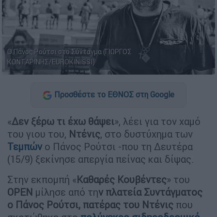
Ο Πάνος Ρούτσι στο Σύνταγμα (ΓΙΩΡΓΟΣ
ΚΟΝΤΑΡΙΝΗΣ/EUROKINISSI)
Προσθέστε το ΕΘΝΟΣ στη Google
«
Δεν ξέρω τι έχω θάψει
», λέει για τον χαμό
του γιου του,
Ντένις
, στο δυστύχημα των
Τεμπών
ο Πάνος Ρούτσι -που τη Δευτέρα
(15/9) ξεκίνησε απεργία πείνας και δίψας.
Στην εκπομπή «
Καθαρές Κουβέντες
» του
OPEN
μίλησε από τη
ν πλατεία Συντάγματος
ο Πάνος Ρούτσι, πατέρας του Ντένις
που