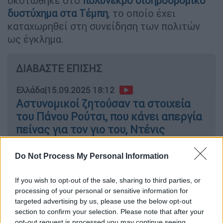
σκοτώθηκε στο
πολύνεκρο σιδηροδρομικό
δυστύχημα στα Τέμπη
, το οποίο έχει
καταχωρηθεί στη συνείδηση των πολιτών
ως έγκλημα.
ΔΙΑΒΑΣΤΕ ΕΠΙΣΗΣ
Ελλάδα
|
15.09.2025 18:12
Αστυνομικοί ζητούσαν τα στοιχεία
του Πάνου Ρούτσι, που κάνει απεργία
πείνας για τον γιο του, Ντένις
Do Not Process My Personal Information
«Δε μου δίνουν το χαρτί για την
If you wish to opt-out of the sale, sharing to third parties, or
εκταφή του παιδιού μου, που το
processing of your personal or sensitive information for
targeted advertising by us, please use the below opt-out
δικαιούμαι»
section to confirm your selection. Please note that after your
opt-out request is processed you may continue seeing