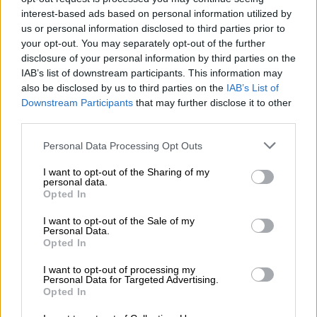
Ο κ. Ρούτσι ξεκίνησε από σήμερα (15/09)
interest-based ads based on personal information utilized by
απεργία πείνας
και δίψας με αίτημα την
us or personal information disclosed to third parties prior to
εκταφή του παιδιού του
προκειμένου να
your opt-out. You may separately opt-out of the further
disclosure of your personal information by third parties on the
διερευνηθούν τα ακριβή αίτια του θανάτου
IAB’s list of downstream participants. This information may
του. «Η απόφαση ήταν όλη δική μου γιατί
also be disclosed by us to third parties on the
IAB’s List of
μετά από δυόμισι χρόνια δεν μπορώ άλλο να
Downstream Participants
that may further disclose it to other
κάθομαι με σταυρωμένα χέρια όταν βλέπω
third parties.
ότι η Δικαιοσύνη "μπάζει". Δεν εμπιστεύομαι
Please note that this website/app uses one or more Google
Personal Data Processing Opt Outs
πια αυτή τη Δικαιοσύνη όταν κλείνει την
services and may gather and store information including but
ανάκριση και
δε μου δίνει χαρτί για την
not limited to your visit or usage behaviour. You may click to
I want to opt-out of the Sharing of my
personal data.
grant or deny consent to Google and its third-party tags to
εκταφή του παιδιού μου,
που το δικαιούμαι.
Opted In
use your data for below specified purposes in below Google
Και όχι μόνο σε μένα, σε άλλες δύο – τρεις
consent section.
I want to opt-out of the Sale of my
οικογένειες. Πιστεύω ότι με αυτή την
Personal Data.
κίνηση (σ.σ. την απεργία πείνας) που
θα κάνω
Opted In
όσο χρειαστεί,
να βρεθεί κάποιος ανώτατος
I want to opt-out of processing my
εισαγγελέας με λίγη ανθρωπιά μέσα του, που
Personal Data for Targeted Advertising.
Opted In
θα δει το θέμα λίγο πιο καλά», είπε ο κ.