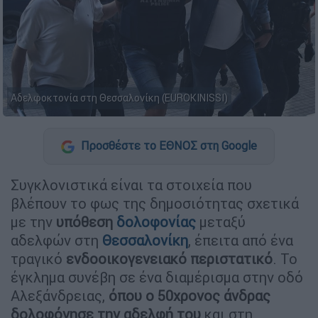
Αδελφοκτονία στη Θεσσαλονίκη (EUROKINISSI)
Προσθέστε το ΕΘΝΟΣ στη Google
Συγκλονιστικά είναι τα στοιχεία που
βλέπουν το φως της δημοσιότητας σχετικά
με την
υπόθεση
δολοφονίας
μεταξύ
αδελφών στη
Θεσσαλονίκη
, έπειτα από ένα
τραγικό
ενδοοικογενειακό περιστατικό
. Το
έγκλημα συνέβη σε ένα διαμέρισμα στην οδό
Αλεξάνδρειας,
όπου ο 50χρονος άνδρας
δολοφόνησε την αδελφή του
και στη