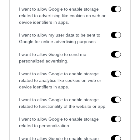
Ο πατέρας ήταν κατηγορηματικός ότι
ο
50χρονος δεν αντιμετώπιζε ψυχολογικά
I want to allow Google to enable storage
related to advertising like cookies on web or
προβλήματα
, λέγοντας: «Όχι, τι προβλήματα;
device identifiers in apps.
Δεν είχε προβλήματα. Δεν ξέρω τώρα τι
έγινε».
I want to allow my user data to be sent to
Google for online advertising purposes.
Ο 50χρονος, ο
οποίος φέρεται να έπνιξε την
59χρονη αδελφή του
με σακούλα, ζήτησε και
I want to allow Google to send me
personalized advertising.
έλαβε προθεσμία να απολογηθεί την
ερχόμενη Τετάρτη (24/9). Ο εισαγγελέας
I want to allow Google to enable storage
άσκησε σε βάρος του δίωξη για
related to analytics like cookies on web or
ανθρωποκτονία εκ προθέσεως, με το
device identifiers in apps.
έγκλημα να έχει διαπραχθεί το μεσημέρι του
I want to allow Google to enable storage
Σαββάτου (20/9) στην περιοχή της
related to functionality of the website or app.
Αναλήψεως Θεσσαλονίκης. Ο
κατηγορούμενος οδηγήθηκε το πρωί της
I want to allow Google to enable storage
related to personalization.
Κυριακής (21/09) στον εισαγγελέα,
φορώντας αλεξίσφαιρο γιλέκο και υπό
I want to allow Google to enable storage