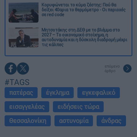
Κορυφώνεται το κύμα ζέστης: Πού θα
δείξει 40αρια το θερμόμετρο - Οι περιοχές
σε red code
Μητσοτάκης στη ΔΕΘ με το βλέμμα στο
2027 – Το οικονομικό στοίχημα, η
αυτοδυναμία και η δύσκολη διαδρομή μέχρι
τις κάλπες
επόμενο
άρθρο
#TAGS
πατέρας
έγκλημα
εγκεφαλικό
εισαγγελέας
ειδήσεις τώρα
Θεσσαλονίκη
αστυνομία
άνδρας