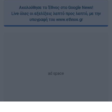
Ακολούθησε το Έθνος στο Google News!
Live όλες οι εξελίξεις λεπτό προς λεπτό, με την
υπογραφή του www.ethnos.gr