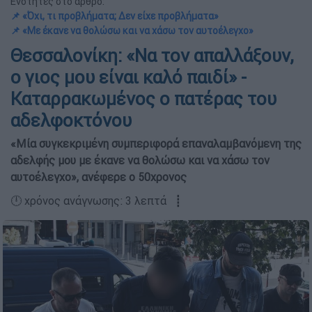
Ενότητες στο άρθρο:
📌 «Όχι, τι προβλήματα; Δεν είχε προβλήματα»
📌 «Mε έκανε να θολώσω και να χάσω τον αυτοέλεγχο»
Θεσσαλονίκη: «Να τον απαλλάξουν,
ο γιος μου είναι καλό παιδί» -
Καταρρακωμένος ο πατέρας του
αδελφοκτόνου
«Μία συγκεκριμένη συμπεριφορά επαναλαμβανόμενη της
αδελφής μου με έκανε να θολώσω και να χάσω τον
αυτοέλεγχο», ανέφερε ο 50χρονος
🕛 χρόνος ανάγνωσης: 3 λεπτά ┋