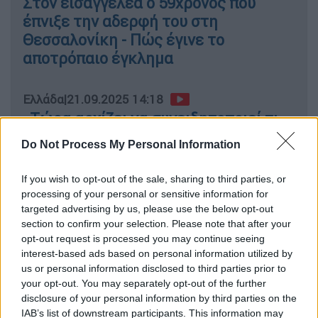
Στον εισαγγελέα ο 59χρονος που
έπνιξε την αδερφή του στη
Θεσσαλονίκη - Πώς έγινε το
αποτρόπαιο έγκλημα
Ελλάδα
|
21.09.2025 14:18
«Τώρα αρχίζει να συνειδητοποιεί τι
έχει συμβεί» - Την Τετάρτη θα
Do Not Process My Personal Information
απολογηθεί ο 50χρονος που έπνιξε
την αδερφή του στη Θεσσαλονίκη
If you wish to opt-out of the sale, sharing to third parties, or
processing of your personal or sensitive information for
targeted advertising by us, please use the below opt-out
section to confirm your selection. Please note that after your
opt-out request is processed you may continue seeing
Ο πατέρας τόνισε επανειλημμένα πως ο
γιος
interest-based ads based on personal information utilized by
του ήταν αγαπητός στην κοινωνία της
us or personal information disclosed to third parties prior to
Θεσσαλονίκης
, υπογραμμίζοντας ότι: «Ο
your opt-out. You may separately opt-out of the further
σκοπός τώρα είναι πώς θα γίνει να τον
disclosure of your personal information by third parties on the
IAB’s list of downstream participants. This information may
απαλλάξουν οι δικαστές. Είναι καλό παιδί.