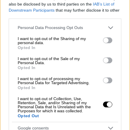
also be disclosed by us to third parties on the
IAB’s List of
Όπου να πας, όλοι συγχαρητήρια μού δίνουν.
Downstream Participants
that may further disclose it to other
Όλος ο κόσμος». Παράλληλα, για τη σχέση
third parties.
των δύο αδελφών, ανέφερε: «Ναι καλέ, ήτανε
Please note that this website/app uses one or more Google
Personal Data Processing Opt Outs
αγαπημένα. Χθες εδώ ήταν ο γιος μου, στο
services and may gather and store information including but
σπίτι μου, εδώ ήτανε», ενώ τόνισε πως ο
not limited to your visit or usage behaviour. You may click to
I want to opt-out of the Sharing of my
personal data.
γιος του δεν είχε εκφράσει καμία ανησυχία
grant or deny consent to Google and its third-party tags to
Opted In
use your data for below specified purposes in below Google
για την αδελφή του. «Δεν είπε τίποτα κακό»,
consent section.
I want to opt-out of the Sale of my
είπε χαρακτηριστικά. Επιπλέον, δήλωσε πως
Personal Data.
είχε καλή σχέση τόσο προσωπική όσο και
Opted In
οικονομική με τα παιδιά του. «Βέβαια, είχα
I want to opt-out of processing my
σχέσεις και οικονομικά και την στήριξα και
Personal Data for Targeted Advertising.
Opted In
όλα, μια ζωή ολόκληρη, και εγώ και ο γιος
μου».
I want to opt-out of Collection, Use,
Retention, Sale, and/or Sharing of my
Personal Data that Is Unrelated with the
«Όχι, τι προβλήματα; Δεν είχε
Purposes for which it was collected.
Opted Out
προβλήματα»
Google consents