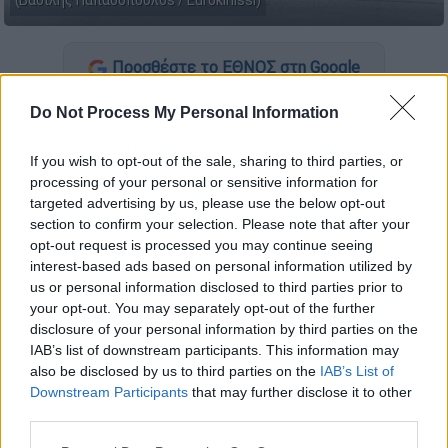
(Βασίλης Παπαδόπουλοs / Eurokinissi)
Προσθέστε το ΕΘΝΟΣ στη Google
Do Not Process My Personal Information
Τραγωδία σημειώθηκε στον
Βόλο
, όταν μια
60χρονη γυναίκα
πνίγηκε μπροστά στον
If you wish to opt-out of the sale, sharing to third parties, or
σύζυγό της, καθώς έτρωγε μια μπανάνα.
processing of your personal or sensitive information for
targeted advertising by us, please use the below opt-out
Όπως μεταδίδει το magnesianews.gr, η
section to confirm your selection. Please note that after your
γυναίκα
ένιωσε έντονη δυσφορία
. Ο σύζυγός
opt-out request is processed you may continue seeing
της στην αρχή δεν ανησύχησε, θεωρώντας
interest-based ads based on personal information utilized by
us or personal information disclosed to third parties prior to
ότι ήταν μια απλή αδιαθεσία. Όμως, η
your opt-out. You may separately opt-out of the further
κατάστασή της επιδεινώθηκε ραγδαία και
disclosure of your personal information by third parties on the
μέσα σε λίγα λεπτά έχασε τις αισθήσεις της.
IAB’s list of downstream participants. This information may
also be disclosed by us to third parties on the
IAB’s List of
Downstream Participants
that may further disclose it to other
ΔΙΑΒΑΣΤΕ ΕΠΙΣΗΣ
third parties.
Please note that this website/app uses one or more Google