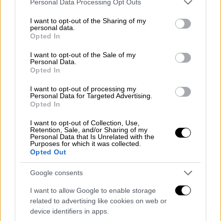
Ελλάδα
|
15.10.2025 13:37
Personal Data Processing Opt Outs
services and may gather and store information including but
Μόνο 9 εκπαιδευτές σε όλη την
not limited to your visit or usage behaviour. You may click to
I want to opt-out of the Sharing of my
Ελλάδα για χιλιάδες τυφλούς - Το
personal data.
grant or deny consent to Google and its third-party tags to
Opted In
παράδειγμα του Βόλου
use your data for below specified purposes in below Google
consent section.
I want to opt-out of the Sale of my
Personal Data.
Ελλάδα
|
17.10.2025 20:11
Opted In
Σοκ στον Βόλο: Μαθήτρια Γυμνασίου
I want to opt-out of processing my
αποκάλυψε στους καθηγητές της ότι
Personal Data for Targeted Advertising.
Opted In
την κακοποιούσε ο πατέρας της
I want to opt-out of Collection, Use,
Retention, Sale, and/or Sharing of my
Personal Data that Is Unrelated with the
Purposes for which it was collected.
Opted Out
Το ΕΚΑΒ έφτασε άμεσα στο
σημείο όπου
έσπευσε ασθενοφόρο
με διασώστες. Άμεσα
Google consents
οι διασώστες ξεκίνησαν προσπάθειες
I want to allow Google to enable storage
ανάνηψης (ΚΑΡΠΑ) και χρησιμοποίησαν
related to advertising like cookies on web or
απινιδωτή. Παρά τις επίμονες προσπάθειες,
device identifiers in apps.
η γυναίκα δεν ανταποκρίθηκε.