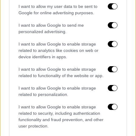
I want to allow my user data to be sent to
Google for online advertising purposes.
Εσπευσμένα η άτυχη γυναίκα διακομίσθηκε
στο Νοσοκομείο Βόλου,
όπου οι γιατροί
I want to allow Google to send me
διαπίστωσαν
τον θάνατό της. Για το
personalized advertising.
περιστατικό σχηματίστηκε δικογραφία,
I want to allow Google to enable storage
προκειμένου να διερευνηθούν τα ακριβή
related to analytics like cookies on web or
αίτια του θανάτου της γυναίκας, ενώ η
device identifiers in apps.
ιατροδικαστική εξέταση αναμένεται να ρίξει
φως στις συνθήκες της τραγωδίας.
I want to allow Google to enable storage
related to functionality of the website or app.
I want to allow Google to enable storage
related to personalization.
Τα σχολιά σας δημοσιεύονται άμεσα με δική σας ευθύνη. Το
ΕΘΝΟΣ θα παρεμβαίνει και τα προσβλητικά σχόλια θα
διαγράφονται
I want to allow Google to enable storage
related to security, including authentication
functionality and fraud prevention, and other
user protection.