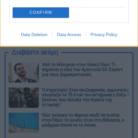
CONFIRM
καταχώρηση
Data Deletion
Data Access
Privacy Policy
Διαβάστε ακόμη
Από το Μίσιγκαν στον Λευκό Οίκο: Τι
σημαίνει η νίκη του Αμπντούλ Ελ-Σαγέντ
για τους Δημοκρατικούς
O στρατηγός ήταν σχιζοφρενής, εμμονικός,
πλησίαζε τα 75 όταν τον αντάμωσε η δόξα –
Εκείνος που άλλαξε την πορεία της
Ιστορίας!
Πώς πνίγηκε το 4χρονο παιδί σε πισίνα
στην Πάρο: Οι γονείς ήταν στη θάλασσα, ο
μπάρμαν έπεσε να το σώσει