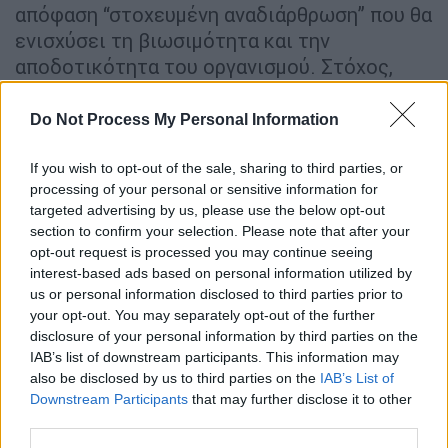
απόφαση “στοχευμένη αναδιάρθρωση” που θα
ενισχύσει τη βιωσιμότητα και την
αποδοτικότητα του οργανισμού. Στόχος,
όπως αναφέρει, είναι η μετατόπιση του
βάρους από το φυσικό δίκτυο στον
Do Not Process My Personal Information
ταχυδρόμο και τις ψηφιακές υπηρεσίες,
διατηρώντας παράλληλα την καθολική
If you wish to opt-out of the sale, sharing to third parties, or
processing of your personal or sensitive information for
κάλυψη σε όλη τη χώρα.
targeted advertising by us, please use the below opt-out
section to confirm your selection. Please note that after your
Σύμφωνα με τα στοιχεία της εταιρείας,
η
opt-out request is processed you may continue seeing
συναλλακτική δραστηριότητα των
interest-based ads based on personal information utilized by
καταστημάτων συνεισφέρει λιγότερο από
us or personal information disclosed to third parties prior to
10% των εσόδων, ενώ απορροφά
your opt-out. You may separately opt-out of the further
disclosure of your personal information by third parties on the
περισσότερο από το 50% των εξόδων. Το
IAB’s list of downstream participants. This information may
ανισοζύγιο αυτό, σε συνδυασμό με τη
also be disclosed by us to third parties on the
IAB’s List of
δραματική μείωση της επιστολικής
Downstream Participants
that may further disclose it to other
αλληλογραφίας – πάνω από 90% τα
third parties.
τελευταία δέκα χρόνια – καθιστά, όπως