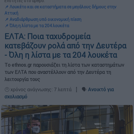
Ενότητες στο άρθρο:
📌 Λουκέτο και σε καταστήματα σε μεγάλους δήμους στην
Αττική
📌 Αναδιάρθρωση υπό οικονομική πίεση
📌 Όλη η λίστα με τα 204 λουκέτα
ΕΛΤΑ: Ποια ταχυδρομεία
κατεβάζουν ρολά από την Δευτέρα
- Όλη η λίστα με τα 204 λουκέτα
Τo ethnos.gr παρουσιάζει τη λίστα των καταστημάτων
των ΕΛΤΑ που αναστέλλουν από την Δευτέρα τη
λειτουργία τους
🕛 χρόνος ανάγνωσης: 7 λεπτά ┋ 🗣️
Ανοικτό για
σχολιασμό