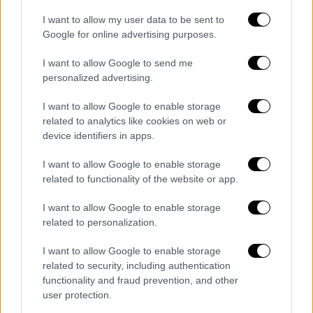
Ειδικά για τους ηλικιωμένους και τους
I want to allow my user data to be sent to
κατοίκους των απομακρυσμένων περιοχών,
Google for online advertising purposes.
τα ΕΛΤΑ τονίζουν ότι θα συνεχίσουν να
εξυπηρετούνται με φυσική παρουσία
I want to allow Google to send me
personalized advertising.
ταχυδρόμου. «
Με ένα τηλεφώνημα στο 212
0000 700, οι πολίτες μπορούν να
I want to allow Google to enable storage
ενημερώνονται για τα στοιχεία του
related to analytics like cookies on web or
ταχυδρόμου της περιοχής τους και να
device identifiers in apps.
προγραμματίζουν ραντεβού για εξυπηρέτηση
I want to allow Google to enable storage
στο σπίτι τους.
Παράλληλα, τοπικές
related to functionality of the website or app.
επιχειρήσεις και φορείς εξυπηρετούνται
μέσω των κινητών κέντρων περισυλλογής
I want to allow Google to enable storage
related to personalization.
αλληλογραφίας, τα οποία διέρχονται σε
τακτά χρονικά διαστήματα, εξασφαλίζοντας
I want to allow Google to enable storage
τη γρήγορη και αξιόπιστη εξυπηρέτηση
related to security, including authentication
χωρίς καθυστερήσεις».
functionality and fraud prevention, and other
user protection.
Η Πανελλήνια Ομοσπονδία Ταχυδρομικών