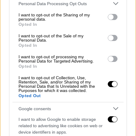
Please note that this website/app uses one or more Google
Personal Data Processing Opt Outs
υποστηρίζει η διοίκηση, αναπόφευκτη την
services and may gather and store information including but
αναδιάρθρωση.
not limited to your visit or usage behaviour. You may click to
I want to opt-out of the Sharing of my
personal data.
grant or deny consent to Google and its third-party tags to
Opted In
Τα ΕΛΤΑ διαβεβαιώνουν ότι οι ταχυδρομικές
use your data for below specified purposes in below Google
consent section.
υπηρεσίες θα συνεχίσουν να παρέχονται
I want to opt-out of the Sale of my
Personal Data.
αδιάλειπτα σε κάθε περιοχή της χώρας,
Opted In
μέσω
1.400 ταχυδρόμων, 500 συνεργατών,
I want to opt-out of processing my
400 πρακτόρων courier και αγροτικών
Personal Data for Targeted Advertising.
διανομέων, καθώς και εκατοντάδων
Opted In
συνεργαζόμενων σημείων.
I want to opt-out of Collection, Use,
Retention, Sale, and/or Sharing of my
Personal Data that Is Unrelated with the
Σημειώνουν ότι οι περισσότεροι διανομείς
Purposes for which it was collected.
διαθέτουν πλέον φορητά POS και συσκευές
Opted Out
PDA, ώστε να πραγματοποιούν συναλλαγές
Google consents
κατ’ οίκον, ενώ καλούν τους πολίτες να
κλείνουν τηλεφωνικό ραντεβού με τον
I want to allow Google to enable storage
related to advertising like cookies on web or
...ταχυδρόμο τους.
device identifiers in apps.