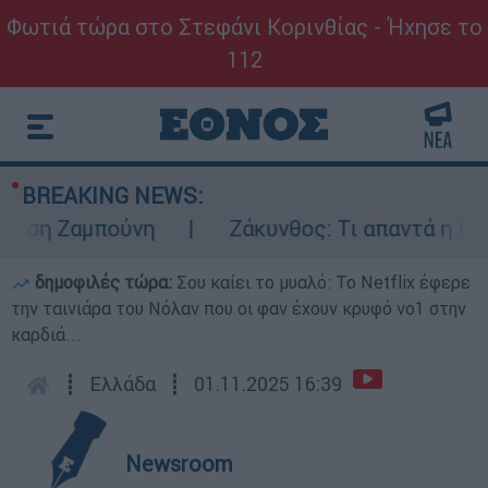
Φωτιά τώρα στο Στεφάνι Κορινθίας - Ήχησε το
112
BREAKING NEWS:
η Ζαμπούνη
Ζάκυνθος: Τι απαντά η ΕΛΑΣ γ
δημοφιλές τώρα:
Σου καίει το μυαλό: Το Netflix έφερε
την ταινιάρα του Νόλαν που οι φαν έχουν κρυφό νο1 στην
καρδιά...
┋
Ελλάδα
┋
01.11.2025 16:39
Newsroom