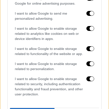
Αντιμετωπίζονται χρόνια φαινόμενα
Google for online advertising purposes.
αδράνειας, που κρατούσαν δεκάδες
εργαζομένους χωρίς ουσιαστικό
I want to allow Google to send me
personalized advertising.
αντικείμενο, ενώ ταυτόχρονα έλειπαν εκεί
όπου υπήρχε πραγματική ανάγκη. Με το νέο
I want to allow Google to enable storage
πλάνο, αυτοί οι πόροι επανατοποθετούνται
related to analytics like cookies on web or
στο έργο της διανομής και της
device identifiers in apps.
εξυπηρέτησης του πελάτη – εκεί όπου
I want to allow Google to enable storage
χτίζεται καθημερινά η αξιοπιστία και η
related to functionality of the website or app.
εικόνα των ΕΛΤΑ.
I want to allow Google to enable storage
Τίποτα από όλα αυτά δεν αναιρεί τον
related to personalization.
κοινωνικό ρόλο της εταιρείας. Αντίθετα,
I want to allow Google to enable storage
τον ενισχύει μέσα από νέα εργαλεία και
related to security, including authentication
τεχνολογία. Οι υπηρεσίες που κάποτε
functionality and fraud prevention, and other
απαιτούσαν φυσική παρουσία στο
user protection.
κατάστημα, σήμερα παρέχονται στην πόρτα
του πολίτη, μέσω του προγράμματος «ΕΛΤΑ