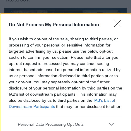
Do Not Process My Personal Information
If you wish to opt-out of the sale, sharing to third parties, or
video
processing of your personal or sensitive information for
targeted advertising by us, please use the below opt-out
section to confirm your selection. Please note that after your
opt-out request is processed you may continue seeing
interest-based ads based on personal information utilized by
us or personal information disclosed to third parties prior to
your opt-out. You may separately opt-out of the further
Η ανακοίνωση των ΕΛΤΑ
disclosure of your personal information by third parties on the
IAB’s list of downstream participants. This information may
«Τα Ελληνικά Ταχυδρομεία βρίσκονται
also be disclosed by us to third parties on the
IAB’s List of
αντιμέτωπα με τη μεγαλύτερη πρόκληση της
Downstream Participants
that may further disclose it to other
ιστορίας τους.
third parties.
Please note that this website/app uses one or more Google
Για περισσότερες από τρεις δεκαετίες
Personal Data Processing Opt Outs
services and may gather and store information including but