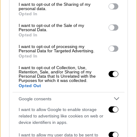
καταγράφουν ζημιές, λειτουργώντας σε ένα
not limited to your visit or usage behaviour. You may click to
I want to opt-out of the Sharing of my
περιβάλλον που αλλάζει ριζικά και ραγδαία.
personal data.
grant or deny consent to Google and its third-party tags to
Opted In
Επιπλέον, οι Ευρωπαϊκοί κανόνες δεν
use your data for below specified purposes in below Google
consent section.
επιτρέπουν πλέον καμία κρατική ενίσχυση.
I want to opt-out of the Sale of my
Personal Data.
Αν δεν ληφθούν τώρα οι απαραίτητες
Opted In
αποφάσεις, μέσα στους επόμενους έξι έως
I want to opt-out of processing my
εννέα μήνες οι συνέπειες θα είναι μη
Personal Data for Targeted Advertising.
Opted In
αναστρέψιμες – απειλώντας τη
βιωσιμότητα των ΕΛΤΑ.
I want to opt-out of Collection, Use,
Retention, Sale, and/or Sharing of my
Personal Data that Is Unrelated with the
Μπροστά σε αυτή την πραγματικότητα, η
Purposes for which it was collected.
διοίκηση επιλέγει να δράσει με ευθύνη και
Opted Out
ρεαλισμό. Ο μετασχηματισμός που
Google consents
εφαρμόζεται δεν έχει στόχο τη συρρίκνωση,
αλλά τη διάσωση και την αναγέννηση των
I want to allow Google to enable storage
related to advertising like cookies on web or
ΕΛΤΑ ως μια σύγχρονη, αποδοτική εταιρεία
device identifiers in apps.
υπηρεσιών.
I want to allow my user data to be sent to