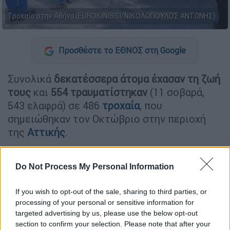
Τροχαίο στην Αθήνα (EUROKINISSI/ΝΙΚΟΛΟΠΟΥΛΟΣ ΑΝΤΩΝΗΣ)
Προσθέστε το ΕΘΝΟΣ στη Google
Συνολικά
δεκατέσσερα άτομα έχασαν τη ζωή
τους
και
554 τραυματίστηκαν
(11 σοβαρά,
543 ελαφρά) σε 486
τροχαία
, που
σημειώθηκαν τον Οκτώβριο στην περιοχή
της
Αττικής
.
Σύμφωνα με τη
Διεύθυνση Τροχαίας Αττικής
,
τα κυριότερα αίτια αυτών των τροχαίων
Do Not Process My Personal Information
ήταν η
οδήγηση χωρίς σύνεση και προσοχή
, η
παραβίαση ρυθμιστικών πινακίδων και η
If you wish to opt-out of the sale, sharing to third parties, or
processing of your personal or sensitive information for
παραβίαση των κανόνων κυκλοφορίας από
targeted advertising by us, please use the below opt-out
πεζούς, ενώ η μη χρήση προστατευτικού
section to confirm your selection. Please note that after your