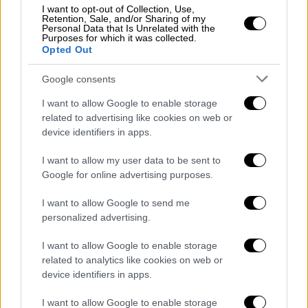
I want to opt-out of Collection, Use,
βεβαιώθηκαν
33.875 παραβάσεις
από τις
Retention, Sale, and/or Sharing of my
Personal Data that Is Unrelated with the
οποίες 273 σε βαθμό πλημμελήματος.
Purposes for which it was collected.
Opted Out
Ενδεικτικά, βεβαιώθηκαν
880 παραβάσεις
Google consents
για οδήγηση υπό την επίδραση
οινοπνεύματος
, από τις οποίες οι 53 ήταν σε
I want to allow Google to enable storage
related to advertising like cookies on web or
βαθμό πλημμελήματος,
2.482
παραβάσεις
device identifiers in apps.
ορίου ταχύτητας
, 331 παραβάσεις για
παραβίαση ερυθρού σηματοδότη, 461
I want to allow my user data to be sent to
παραβάσεις για χρήση κινητού τηλεφώνου,
Google for online advertising purposes.
1.420 παραβάσεις για μη χρήση ζώνης
I want to allow Google to send me
ασφαλείας, 1.865 παραβάσεις για μη χρήση
personalized advertising.
προστατευτικού κράνους και 100
παραβάσεις για επικίνδυνους ελιγμούς.
I want to allow Google to enable storage
related to analytics like cookies on web or
device identifiers in apps.
I want to allow Google to enable storage