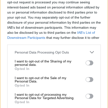
κράνους από τους οδηγούς και επιβάτες των
opt-out request is processed you may continue seeing
δικύκλων επέτεινε, σε πολλές περιπτώσεις,
interest-based ads based on personal information utilized by
us or personal information disclosed to third parties prior to
τη σοβαρότητα του τραυματισμού τους.
your opt-out. You may separately opt-out of the further
disclosure of your personal information by third parties on the
ΔΙΑΒΑΣΤΕ ΕΠΙΣΗΣ
IAB’s list of downstream participants. This information may
also be disclosed by us to third parties on the
IAB’s List of
Downstream Participants
that may further disclose it to other
Ελλάδα
|
02.11.2025 10:55
third parties.
Σοκαριστικό τροχαίο στη Φθιώτιδα:
Δύο νεαροί φίλοι νεκροί - Αυτοκίνητο
Please note that this website/app uses one or more Google
Personal Data Processing Opt Outs
services and may gather and store information including but
«καρφώθηκε» σε ελιά
not limited to your visit or usage behaviour. You may click to
I want to opt-out of the Sharing of my
personal data.
grant or deny consent to Google and its third-party tags to
Opted In
use your data for below specified purposes in below Google
consent section.
I want to opt-out of the Sale of my
Παράλληλα, το ίδιο χρονικό διάστημα, στο
Personal Data.
Opted In
πλαίσιο των στοχευμένων δράσεων που
εφαρμόζει η Διεύθυνση Τροχαίας Αττικής για
I want to opt-out of processing my
Personal Data for Targeted Advertising.
την τροχονομική αστυνόμευση και την
Opted In
αναβάθμιση του επιπέδου οδικής ασφάλειας,