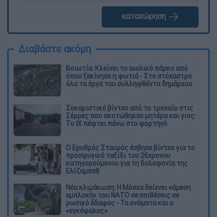
καταχώρηση
Διαβάστε ακόμη
Βοιωτία: Κλείνει το αιολικό πάρκο από
όπου ξεκίνησε η φωτιά - Στο στόχαστρο
όλα τα έργα του συλληφθέντα δημάρχου
Σοκαριστικό βίντεο από το τροχαίο στις
Σέρρες που σκοτώθηκαν μητέρα και γιος:
Το ΙΧ πέφτει πάνω στο φορτηγό
Ο Ερυθρός Σταυρός έσβησε βίντεο για το
προσφυγικό ταξίδι του 26χρονου
κατηγορούμενου για τη δολοφονία της
Ελίζαμπεθ
Νέα κλιμάκωση: Η Μόσχα δείχνει «άμεση
εμπλοκή» του ΝΑΤΟ σε επιθέσεις σε
ρωσικό έδαφος - Τα ονόματα και ο
«εγκέφαλος»