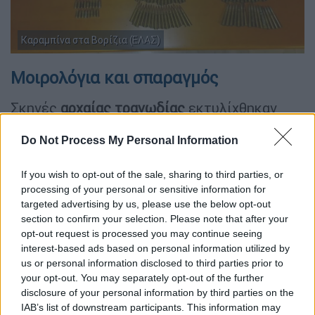
Καραμπίνα στα Βορίζια (ΕΛΑΣ)
Μοιρολόγια και σπαραγμός
Σκηνές
αρχαίας τραγωδίας
εκτυλίχθηκαν
όταν έφθασε στο σπίτι στα Βορίζια, στην
Do Not Process My Personal Information
είσοδο του χωριού , η σορός του 39χρονου.
Σπαρακτικές κραυγές, λυγμοί αλλά και
If you wish to opt-out of the sale, sharing to third parties, or
κατάρες αντηχούσαν στην περιοχή.
processing of your personal or sensitive information for
targeted advertising by us, please use the below opt-out
Σπαρακτικό το
μοιρολόι
της συζύγου, της
section to confirm your selection. Please note that after your
μητέρας και των αδερφών του 39χρονου
opt-out request is processed you may continue seeing
πολύτεκνου πατέρα, ενώ στο σπίτι είχαν
interest-based ads based on personal information utilized by
συγκεντρωθεί δεκάδες συγγενείς, φίλοι και
us or personal information disclosed to third parties prior to
your opt-out. You may separately opt-out of the further
συγχωριανοί. «
Σήκω, σήκω» φώναζαν μάνα
disclosure of your personal information by third parties on the
και αδερφές,
χτυπώντας με τα χέρια τους το
IAB’s list of downstream participants. This information may