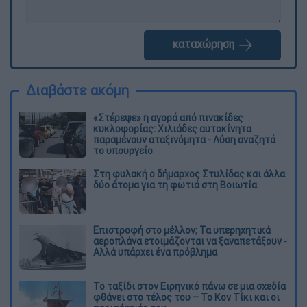
καταχώρηση
Διαβάστε ακόμη
«Στέρεψε» η αγορά από πινακίδες
κυκλοφορίας: Χιλιάδες αυτοκίνητα
παραμένουν αταξινόμητα - Λύση αναζητά
το υπουργείο
Στη φυλακή ο δήμαρχος Στυλίδας και άλλα
δύο άτομα για τη φωτιά στη Βοιωτία
Επιστροφή στο μέλλον; Τα υπερηχητικά
αεροπλάνα ετοιμάζονται να ξαναπετάξουν -
Αλλά υπάρχει ένα πρόβλημα
Το ταξίδι στον Ειρηνικό πάνω σε μια σχεδία
φθάνει στο τέλος του – Το Κον Τίκι και οι