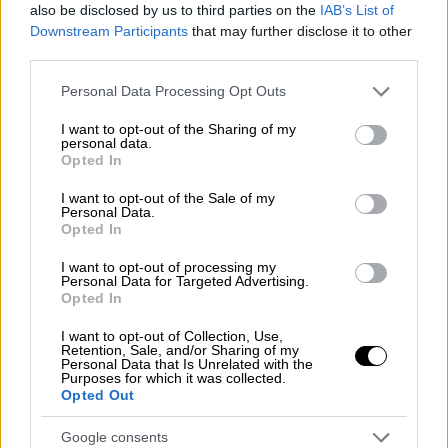
στέρνο και το κεφάλι τους για την συμφορά.
also be disclosed by us to third parties on the
IAB’s List of
Downstream Participants
that may further disclose it to other
third parties.
Please note that this website/app uses one or more Google
Personal Data Processing Opt Outs
services and may gather and store information including but
not limited to your visit or usage behaviour. You may click to
I want to opt-out of the Sharing of my
personal data.
grant or deny consent to Google and its third-party tags to
Opted In
video
use your data for below specified purposes in below Google
consent section.
I want to opt-out of the Sale of my
Personal Data.
Opted In
I want to opt-out of processing my
Personal Data for Targeted Advertising.
Η ανακοίνωση της ΕΛΑΣ
Opted In
Σε συνέχεια χθεσινής (01-11-2025)
I want to opt-out of Collection, Use,
Retention, Sale, and/or Sharing of my
ανακοίνωσης, στο πλαίσιο της
Personal Data that Is Unrelated with the
Purposes for which it was collected.
συνεχιζόμενης έρευνας της Υποδιεύθυνσης
Opted Out
Δίωξης και Εξιχνίασης Εγκλημάτων
Ηρακλείου, με τη συνδρομή του Αστυνομικού
Google consents