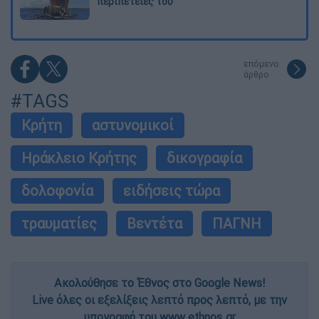
περιπέτειές του
επόμενο
άρθρο
#TAGS
Κρήτη
αστυνομικοί
Ηράκλειο Κρήτης
δικογραφία
δολοφονία
ειδήσεις τώρα
τραυματίες
Βεντέτα
ΠΑΓΝΗ
Ακολούθησε το Έθνος στο Google News!
Live όλες οι εξελίξεις λεπτό προς λεπτό, με την
υπογραφή του www.ethnos.gr