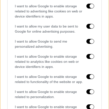
Τμήματος Φαιστού, διαπιστώθηκε η
I want to allow Google to enable storage
εμπλοκή
, στο ένοπλο περιστατικό σε
related to advertising like cookies on web or
οικισμό της Περιφερειακής Ενότητας
device identifiers in apps.
Ηρακλείου Κρήτης, -
6- ατόμων
, στα οποία
I want to allow my user data to be sent to
περιλαμβάνεται ο 39χρονος θανών και οι δύο
Google for online advertising purposes.
τραυματίες, που εξακολουθούν να
I want to allow Google to send me
νοσηλεύονται φρουρούμενοι.
personalized advertising.
Στο πλαίσιο αυτό, οι δύο τραυματίες (25 και
I want to allow Google to enable storage
30 ετών) συνελήφθησαν, ενώ αναζητούνται
related to analytics like cookies on web or
-3- ακόμη άτομα (19, 25 και 29 ετών).
device identifiers in apps.
I want to allow Google to enable storage
related to functionality of the website or app.
I want to allow Google to enable storage
related to personalization.
video
I want to allow Google to enable storage