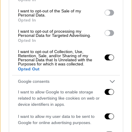
use your data for below specified purposes in below Google
χάνεται μια
ανθρώπινη ζωή
τόσο άδικα και
consent section.
I want to opt-out of the Sale of my
βίαια διαλύει μια οικογένεια. Οι οικογένειες
Personal Data.
Opted In
αυτές μένουν χωρίς υποστήριξη από την
Πολιτεία. Σταματούν δουλειές, σπουδές,
I want to opt-out of processing my
Personal Data for Targeted Advertising.
διαλύονται νοικοκυριά. Εμείς, ως σύλλογος
Opted In
SOS Τροχαία Εγκλήματα, με εθελοντές
I want to opt-out of Collection, Use,
ψυχολόγους και ψυχιάτρους, στηρίζουμε
Retention, Sale, and/or Sharing of my
όσο μπορούμε. Αλλά αυτό δεν είναι δουλειά
Personal Data that Is Unrelated with the
Purposes for which it was collected.
ενός συλλόγου · είναι δουλειά του κράτους.
Opted Out
Google consents
I want to allow Google to enable storage
related to advertising like cookies on web or
device identifiers in apps.
I want to allow my user data to be sent to
Google for online advertising purposes.