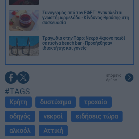
Συναγερμός από τον ΕΦΕΤ: Ανακαλείται
γνωστή μαρμελάδα - Κίνδυνος θραύσης στη
συσκευασία
Τραγωδία στην Πάρο: Νεκρό 4χρονο παιδί
σε πισίνα beach bar - Προσήχθησαν
ιδιοκτήτης και γονείς
επόμενο
άρθρο
#TAGS
Κρήτη
δυστύχημα
τροχαίο
οδηγός
νεκροί
ειδήσεις τώρα
αλκοόλ
Αττική