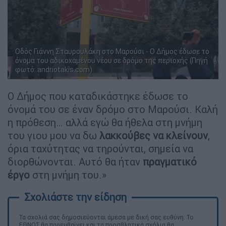
Οδός Γιάννη Σταυρουλάκη στο Μαρούσι - Ο Δήμος έδωσε το
όνομα του αδικοχαμένου νέου σε δρόμο της περιοχής (Πηγή
φωτό: andriotakis.com)
Ο Δήμος που καταδικάστηκε έδωσε το
όνομά του σε έναν δρόμο στο Μαρούσι. Καλή
η πρόθεση… αλλά εγώ θα ήθελα στη μνήμη
του γιου μου να δω
λακκούβες να κλείνουν
,
όρια ταχύτητας να τηρούνται, σημεία να
διορθώνονται. Αυτό θα ήταν
πραγματικό
έργο
στη μνήμη του.»
Τα σχολιά σας δημοσιεύονται άμεσα με δική σας ευθύνη. Το
ΕΘΝΟΣ θα παρεμβαίνει και τα προσβλητικά σχόλια θα