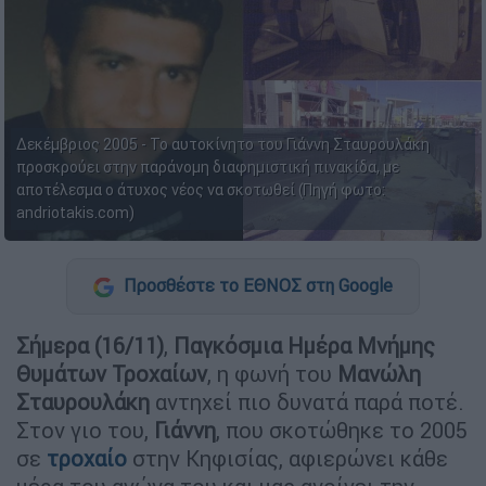
Δεκέμβριος 2005 - Το αυτοκίνητο του Γιάννη Σταυρουλάκη
προσκρούει στην παράνομη διαφημιστική πινακίδα, με
αποτέλεσμα ο άτυχος νέος να σκοτωθεί (Πηγή φωτο:
andriotakis.com)
Προσθέστε το ΕΘΝΟΣ στη Google
Σήμερα (16/11)
,
Παγκόσμια
Ημέρα Μνήμης
Θυμάτων Τροχαίων
, η φωνή του
Μανώλη
Σταυρουλάκη
αντηχεί πιο δυνατά παρά ποτέ.
Στον γιο του,
Γιάννη
, που σκοτώθηκε το 2005
σε
τροχαίο
στην Κηφισίας, αφιερώνει κάθε