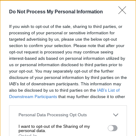
Οι περισσότερες παρασύρσεις πεζών και
Do Not Process My Personal Information
βαριά τροχαία συμβαίνουν πλέον μέσα
στον
αστικό ιστό
. Ζητήσαμε καθολικό όριο
30
If you wish to opt-out of the sale, sharing to third parties, or
km/h
στις πόλεις και τα χωριά. Τελικά
processing of your personal or sensitive information for
εφαρμόστηκε περίπου στο
50%
του οδικού
targeted advertising by us, please use the below opt-out
section to confirm your selection. Please note that after your
δικτύου. Αλλά πάλι: ποιος θα το ελέγξει;
opt-out request is processed you may continue seeing
Ποιος θα το εφαρμόσει;
interest-based ads based on personal information utilized by
us or personal information disclosed to third parties prior to
Οι υποδομές, ειδικά στην περιφέρεια, είναι
your opt-out. You may separately opt-out of the further
δεκαετίας ’50 - ’60. Ο αριθμός των οχημάτων
disclosure of your personal information by third parties on the
έχει εκτοξευθεί. Ανοίγεις την πόρτα του
IAB’s list of downstream participants. This information may
σπιτιού σου στο χωριό και βρίσκεσαι
also be disclosed by us to third parties on the
IAB’s List of
Downstream Participants
that may further disclose it to other
κατευθείαν στον δρόμο με μηχανάκια και
third parties.
αυτοκίνητα που περνούν με
60 km/h
. Κάτω
Please note that this website/app uses one or more Google
από αυτές τις συνθήκες πώς να μειωθούν τα
Personal Data Processing Opt Outs
services and may gather and store information including but
τροχαία; Αντίθετα, αυξάνονται.
not limited to your visit or usage behaviour. You may click to
I want to opt-out of the Sharing of my
personal data.
grant or deny consent to Google and its third-party tags to
Και υπάρχει και το κοινωνικό κομμάτι: το να
Opted In