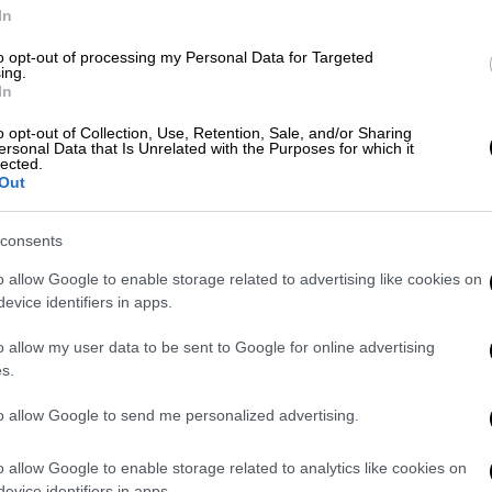
Μονάδας Εντατικής Θεραπείας ήρθαν
In
ργανισμό Μεταμοσχεύσεων
της Αθήνας,
to opt-out of processing my Personal Data for Targeted
τοκόλλου συνεργασίας
με την
Ιταλία
, για
ing.
υπογραμμίζει το ιταλικό πανεπιστημιακό
In
o opt-out of Collection, Use, Retention, Sale, and/or Sharing
ersonal Data that Is Unrelated with the Purposes for which it
διακομιδής του
lected.
Out
μμίζεται: «η
Ελληνική Πολεμική Αεροπορία
consents
λλά οι
καιρικές συνθήκες ήταν
αναβολή
, από ώρα σε ώρα, της
o allow Google to enable storage related to advertising like cookies on
ικά, ήταν
πολύτιμες για τη ζωή
του
evice identifiers in apps.
o allow my user data to be sent to Google for online advertising
s.
από την
Πάτρα
και -παρά τις καιρικές
σμένη προσπάθεια
- προσγειώθηκε στην
to allow Google to send me personalized advertising.
ό το Τορίνο, διότι ήταν
αδύνατον
να
o allow Google to enable storage related to analytics like cookies on
evice identifiers in apps.