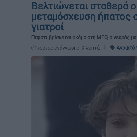
Βελτιώνεται σταθερά ο
μεταμόσχευση ήπατος στ
γιατροί
Παρότι βρίσκεται ακόμα στη ΜΕΘ, ο νεαρός μα
🕛 χρόνος ανάγνωσης: 3 λεπτά ┋ 🗣️
Ανοικτό 