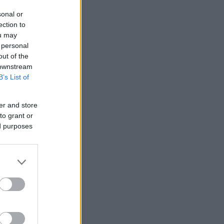
sonal or
ection to
ou may
 personal
out of the
 downstream
B’s List of
er and store
to grant or
ed purposes