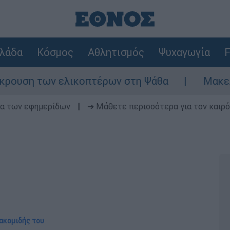
λάδα
Κόσμος
Αθλητισμός
Ψυχαγωγία
F
η των ελικοπτέρων στη Ψάθα
Μακελειό στη
δα των εφημερίδων
|
➔ Μάθετε περισσότερα για τον καιρό
ιακομιδής του