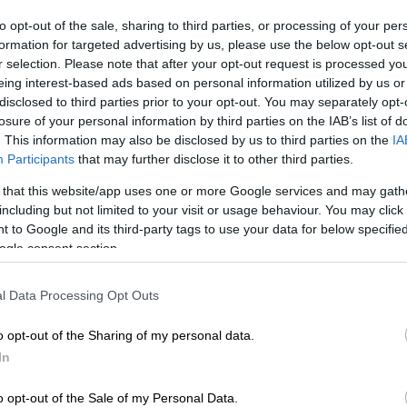
ραπείας
και κάθε ημέρα καταγράφεται
to opt-out of the sale, sharing to third parties, or processing of your per
του».
formation for targeted advertising by us, please use the below opt-out s
r selection. Please note that after your opt-out request is processed y
eing interest-based ads based on personal information utilized by us or
disclosed to third parties prior to your opt-out. You may separately opt-
losure of your personal information by third parties on the IAB’s list of
. This information may also be disclosed by us to third parties on the
IA
για μεταμόσχευση - Πέταξε με σκάφος
Participants
that may further disclose it to other third parties.
 that this website/app uses one or more Google services and may gath
including but not limited to your visit or usage behaviour. You may click 
 to Google and its third-party tags to use your data for below specifi
ogle consent section.
ναι αγωνιστής» - Αγώνας να βρεθεί
l Data Processing Opt Outs
o opt-out of the Sharing of my personal data.
In
ικό σύνδρομο Allagille
και είχε μεταφερθεί
Κατανοώντας τη
σοβαρότητα
της
o opt-out of the Sale of my Personal Data.