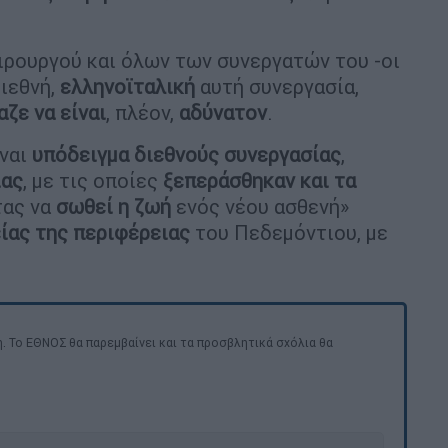
ιρουργού και όλων των συνεργατών του -οι
διεθνή,
ελληνοϊταλική
αυτή συνεργασία,
αζε να είναι
, πλέον,
αδύνατον
.
ίναι
υπόδειγμα διεθνούς συνεργασίας
,
ίας
, με τις οποίες
ξεπεράσθηκαν και τα
τας να
σωθεί η ζωή
ενός νέου ασθενή»
ίας της περιφέρειας
του Πεδεμόντιου, με
. Το ΕΘΝΟΣ θα παρεμβαίνει και τα προσβλητικά σχόλια θα