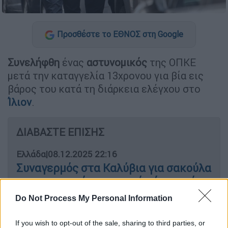
Προσθέστε το ΕΘΝΟΣ στη Google
Συνελήφθη
ένας
αστυνομικός
της ΟΠΚΕ
μετά την καταγγελία 13χρονου για βία εις
βάρος του κατά τη διάρκεια ελέγχου στο
Ίλιον
.
ΔΙΑΒΑΣΤΕ ΕΠΙΣΗΣ
Ελλάδα
|
08.12.2025 22:16
Συναγερμός στα Καλύβια για σακούλα
με εκρηκτικό μηχανισμό κάτω από
αυτοκίνητο
Do Not Process My Personal Information
If you wish to opt-out of the sale, sharing to third parties, or