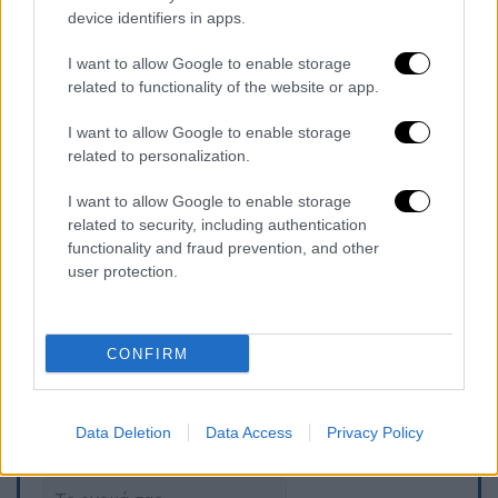
έλεγχο, δεν προέκυψε κάτι επιλήψιμο για
device identifiers in apps.
τον αστυνομικό.
I want to allow Google to enable storage
related to functionality of the website or app.
I want to allow Google to enable storage
related to personalization.
I want to allow Google to enable storage
related to security, including authentication
functionality and fraud prevention, and other
user protection.
CONFIRM
Τα σχολιά σας δημοσιεύονται άμεσα με δική σας ευθύνη. Το
Data Deletion
Data Access
Privacy Policy
ΕΘΝΟΣ θα παρεμβαίνει και τα προσβλητικά σχόλια θα
διαγράφονται