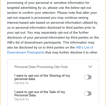
processing of your personal or sensitive information for
Το επεισόδιο σημειώθηκε αργά το απόγευμα
targeted advertising by us, please use the below opt-out
του Σαββάτου κοντά στο
25o Δημοτικό
section to confirm your selection. Please note that after your
opt-out request is processed you may continue seeing
Σχολείο Ιλίου
όταν αστυνομικοί της
ΟΠΚΕ
interest-based ads based on personal information utilized by
σταμάτησαν τρία παιδιά για έλεγχο που τα
us or personal information disclosed to third parties prior to
είδαν να τρέχουν.
your opt-out. You may separately opt-out of the further
disclosure of your personal information by third parties on the
Όπως καταγγέλλει ο 13χρονος ένας από
IAB’s list of downstream participants. This information may
τους αστυνομικούς τον πλησίασε και τον
also be disclosed by us to third parties on the
IAB’s List of
Downstream Participants
that may further disclose it to other
γρονθοκόπησε στο πρόσωπο. Στη συνέχεια
third parties.
του έκανε εξονυχιστικό σωματικό έλεγχο
και μάλιστα του άναβε τον φακό στα μάτια.
Please note that this website/app uses one or more Google
Personal Data Processing Opt Outs
services and may gather and store information including but
Σύμφωνα με το παιδί ο αστυνομικός του
not limited to your visit or usage behaviour. You may click to
I want to opt-out of the Sharing of my
πέταξε και το κινητό τηλέφωνο στον δρόμο
personal data.
grant or deny consent to Google and its third-party tags to
Opted In
όταν επιχείρησε να επικοινωνήσει με την
use your data for below specified purposes in below Google
μητέρα του.
consent section.
I want to opt-out of the Sale of my
Personal Data.
Opted In
Σύμφωνα με το
Action24
το παιδί καλέστηκε