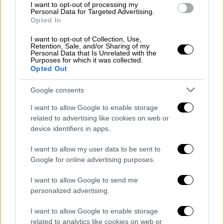
να αναγνωρίσει τους αστυνομικούς που τον
I want to opt-out of processing my
Personal Data for Targeted Advertising.
χτύπησαν, αναγνώρισε 9 αστυνομικούς της
Opted In
ΟΠΚΕ που συμμετείχαν στον έλεγχο και
I want to opt-out of Collection, Use,
υπέδειξε αυτόν που τον χτύπησε. Ωστόσο,
Retention, Sale, and/or Sharing of my
από την αστυνομία αναφέρουν ότι ο
Personal Data that Is Unrelated with the
Purposes for which it was collected.
συγκεκριμένος αστυνομικός υπηρετούσε
Opted Out
στη νυχτερινή βάρδια (22:00 – 06:00), και όχι
Google consents
στη βάρδια κατά την οποία φέρεται να έγινε
ο έλεγχος. Ο αστυνομικός συνελήφθη και σε
I want to allow Google to enable storage
βάρος του σχηματίστηκε δικογραφία για το
related to advertising like cookies on web or
device identifiers in apps.
αδίκημα της σωματικής βλάβης αδύναμου
ατόμου.
I want to allow my user data to be sent to
Google for online advertising purposes.
Σύμφωνα με την αστυνομία από την
περαιτέρω προανακριτική διερεύνηση της
I want to allow Google to send me
υπόθεσης και ειδικότερα από τις
personalized advertising.
καταθέσεις
περιοίκων
και
συνομηλίκων
του
I want to allow Google to enable storage
ανηλίκου,
οι οποίοι ήταν παρόντες κατά τον
related to analytics like cookies on web or