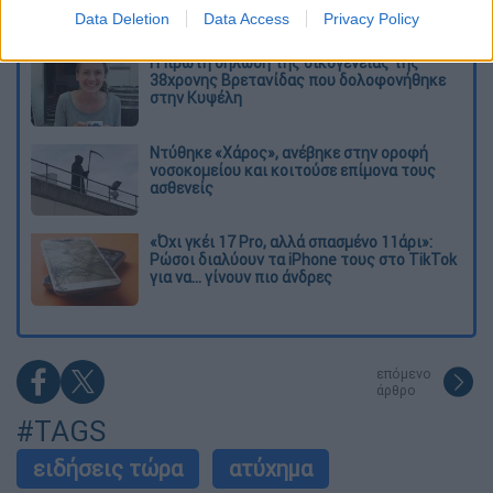
στο εσωτερικό εν μέσω πολέμου
Data Deletion
Data Access
Privacy Policy
Η πρώτη δήλωση της οικογένειας της
38χρονης Βρετανίδας που δολοφονήθηκε
στην Κυψέλη
Ντύθηκε «Χάρος», ανέβηκε στην οροφή
νοσοκομείου και κοιτούσε επίμονα τους
ασθενείς
«Όχι γκέι 17 Pro, αλλά σπασμένο 11άρι»:
Ρώσοι διαλύουν τα iPhone τους στο TikTok
για να... γίνουν πιο άνδρες
επόμενο
άρθρο
#TAGS
ειδήσεις τώρα
ατύχημα