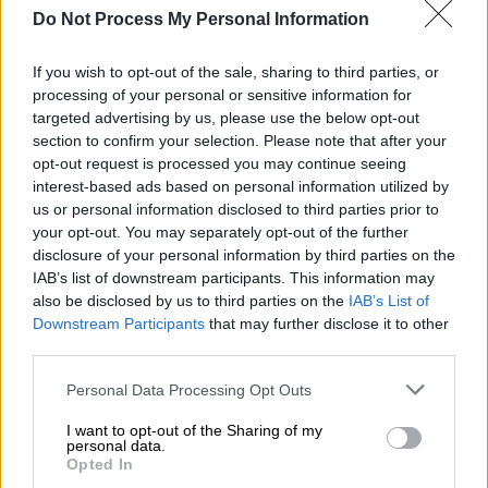
Φαρμακείο (EUROKINISSI)
Do Not Process My Personal Information
Προσθέστε το ΕΘΝΟΣ στη Google
If you wish to opt-out of the sale, sharing to third parties, or
processing of your personal or sensitive information for
targeted advertising by us, please use the below opt-out
Ένα αναπάντεχο περιστατικό
έλαβε χώρα το
section to confirm your selection. Please note that after your
μεσημέρι της Πέμπτης (08/01) επί της οδού
opt-out request is processed you may continue seeing
Πατησίων
, στον κεντρικό ιστό της Αθήνας,
interest-based ads based on personal information utilized by
us or personal information disclosed to third parties prior to
όταν η φωτεινή επιγραφή, ο σταυρός ενός
your opt-out. You may separately opt-out of the further
φαρμακείου
αποκολλήθηκε και χτύπησε μια
disclosure of your personal information by third parties on the
περαστική γυναίκα.
IAB’s list of downstream participants. This information may
also be disclosed by us to third parties on the
IAB’s List of
Σύμφωνα με πληροφορίες, στο
σημείο
Downstream Participants
that may further disclose it to other
έσπευσε ασθενοφόρο
που παρέλαβε την
third parties.
τραυματισμένη γυναίκα, προκειμένου να τη
Please note that this website/app uses one or more Google
Personal Data Processing Opt Outs
διακομίσει σε νοσοκομείο για την παροχή
services and may gather and store information including but
της απαραίτητης ιατρικής φροντίδας.
not limited to your visit or usage behaviour. You may click to
I want to opt-out of the Sharing of my
personal data.
grant or deny consent to Google and its third-party tags to
Opted In
use your data for below specified purposes in below Google