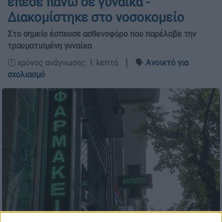
έπεσε πάνω σε γυναίκα -
Διακομίστηκε στο νοσοκομείο
Στο σημείο έσπευσε ασθενοφόρο που παρέλαβε την
τραυματισμένη γυναίκα
🕛 χρόνος ανάγνωσης: 1 λεπτό ┋ 🗣️
Ανοικτό για
σχολιασμό