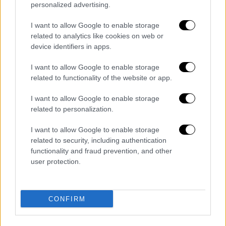
personalized advertising.
I want to allow Google to enable storage
related to analytics like cookies on web or
Τα σχολιά σας δημοσιεύονται άμεσα με δική σας ευθύνη. Το
device identifiers in apps.
ΕΘΝΟΣ θα παρεμβαίνει και τα προσβλητικά σχόλια θα
διαγράφονται
I want to allow Google to enable storage
related to functionality of the website or app.
I want to allow Google to enable storage
related to personalization.
I want to allow Google to enable storage
related to security, including authentication
functionality and fraud prevention, and other
καταχώρηση
user protection.
Διαβάστε ακόμη
CONFIRM
Εκτελέσεις, συλλήψεις και νέοι
περιορισμοί: Το Ιράν σκληραίνει τη γραμμή