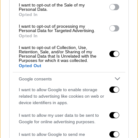
ΔΙΑΒΑΣΤΕ ΕΠΙΣΗΣ
consent section.
I want to opt-out of the Sale of my
Personal Data.
Opted In
Ελλάδα
|
08.01.2026 17:12
«Ναι» των αγροτών σε συνάντηση με
I want to opt-out of processing my
Personal Data for Targeted Advertising.
τον Μητσοτάκη στις 13 Ιανουαρίου -
Opted In
Ανοίγουν οι δρόμοι
I want to opt-out of Collection, Use,
Retention, Sale, and/or Sharing of my
Personal Data that Is Unrelated with the
Ελλάδα
|
08.01.2026 17:08
Purposes for which it was collected.
Άνδρας μπήκε στο δημαρχείο
Opted Out
Αγρινίου, επιτέθηκε στον δήμαρχο με
Google consents
ομπρέλα και δάγκωσε υπάλληλο
I want to allow Google to enable storage
related to advertising like cookies on web or
device identifiers in apps.
Προς το παρόν, παραμένουν αδιευκρίνιστα
I want to allow my user data to be sent to
τα αίτια και οι ακριβείς συνθήκες
υπό τις
Google for online advertising purposes.
οποίες το αντικείμενο υποχώρησε και
I want to allow Google to send me
προκάλεσε το ατύχημα.