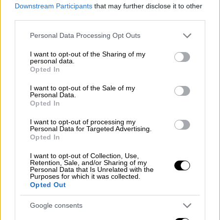
Downstream Participants
that may further disclose it to other
καθίσει, πλησιάζει το χέρι του, το μυρίζει
third parties.
και κάθεται δίπλα του, δείχνοντας ότι θέλει
Please note that this website/app uses one or more Google
να ανέβει στην αγκαλιά του. Από τη στιγμή
Personal Data Processing Opt Outs
services and may gather and store information including but
που θα ανέβει, «πιάνει δουλειά».
not limited to your visit or usage behaviour. You may click to
I want to opt-out of the Sharing of my
personal data.
grant or deny consent to Google and its third-party tags to
«Ενώ εκτός ιατρείου μπορεί να είναι
Opted In
use your data for below specified purposes in below Google
επιφυλακτική και να μην πλησιάζει εύκολα
consent section.
I want to opt-out of the Sale of my
ανθρώπους, μόλις καθίσει κάποιος στην
Personal Data.
Opted In
οδοντιατρική καρέκλα, καταλαβαίνει ότι
τώρα δουλεύουμε και ακολουθεί μόνη της
I want to opt-out of processing my
Personal Data for Targeted Advertising.
όλο το πρωτόκολλο. Κατά τη διάρκεια της
Opted In
συνεδρίας μένει εντελώς ακίνητη, όσο κι αν
I want to opt-out of Collection, Use,
αυτή διαρκέσει.
Όταν τελειώσει η
Retention, Sale, and/or Sharing of my
Personal Data that Is Unrelated with the
διαδικασία, είτε ακούγοντας από μένα το “
Purposes for which it was collected.
Άριελ κατέβα”, είτε μόλις αφαιρεθεί το
Opted Out
προστατευτικό κάλυμμα από τον ασθενή,
Google consents
καταλαβαίνει ότι τελειώσαμε και κατεβαίνει