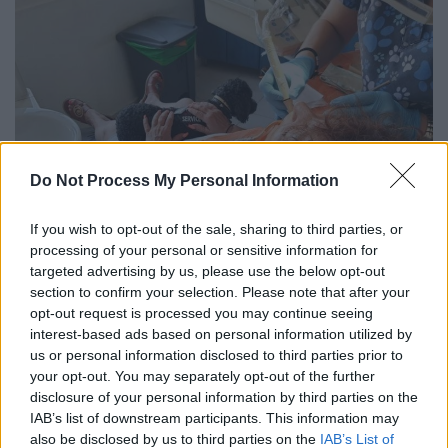
Do Not Process My Personal Information
If you wish to opt-out of the sale, sharing to third parties, or
processing of your personal or sensitive information for
targeted advertising by us, please use the below opt-out
section to confirm your selection. Please note that after your
Η Άριελ εν ώρα εργασίας
opt-out request is processed you may continue seeing
interest-based ads based on personal information utilized by
Πώς λειτουργεί η θεραπευτική
us or personal information disclosed to third parties prior to
υποστήριξη
your opt-out. You may separately opt-out of the further
disclosure of your personal information by third parties on the
Η γιατρός κάνει την οδοντιατρική εργασία
IAB’s list of downstream participants. This information may
also be disclosed by us to third parties on the
IAB’s List of
και η Άριελ τη δική της. Μόλις ο ασθενής