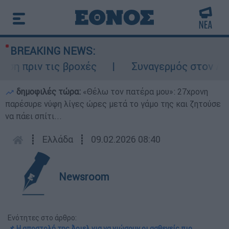
BREAKING NEWS:
ριν τις βροχές
Συναγερμός στον Λυκαβηττ
δημοφιλές τώρα:
«Θέλω τον πατέρα μου»: 27χρονη
παρέσυρε νύφη λίγες ώρες μετά το γάμο της και ζητούσε
να πάει σπίτι...
┋
Ελλάδα
┋
09.02.2026 08:40
Newsroom
Ενότητες στο άρθρο:
📌 Η αποστολή της Άριελ για να νιώσουν οι ασθενείς πιο