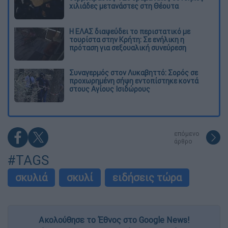
χιλιάδες μετανάστες στη Θέουτα
Η ΕΛΑΣ διαψεύδει το περιστατικό με
τουρίστα στην Κρήτη: Σε ενήλικη η
πρόταση για σεξουαλική συνεύρεση
Συναγερμός στον Λυκαβηττό: Σορός σε
προχωρημένη σήψη εντοπίστηκε κοντά
στους Αγίους Ισιδώρους
επόμενο
άρθρο
#TAGS
σκυλιά
σκυλί
ειδήσεις τώρα
Ακολούθησε το Έθνος στο Google News!