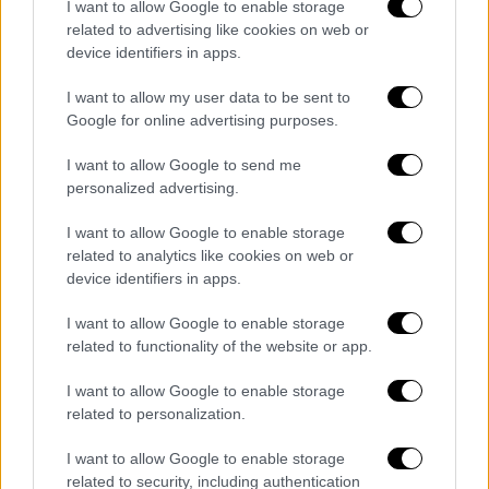
μόνη της», λέει η οδοντίατρο
ς.
I want to allow Google to enable storage
related to advertising like cookies on web or
Ο ασθενής μπορεί να τη χαϊδεύει ή απλώς να
device identifiers in apps.
την ακουμπά -ό,τι τον κάνει να νιώθει άνετα.
I want to allow my user data to be sent to
Κάθε άνθρωπος, εξάλλου, όπως λέει η
Google for online advertising purposes.
οδοντίατρος αγχώνεται διαφορετικά -άλλος
με την ένεση, άλλος με τον τροχό και άλλος
I want to allow Google to send me
personalized advertising.
με το που θα κατέβει ή θα ανέβει η
οδοντιατρική καρέκλα.
I want to allow Google to enable storage
related to analytics like cookies on web or
«Ακόμη κι όταν το άγχος δεν είναι εμφανές
device identifiers in apps.
και εγώ μπορεί να μην το καταλάβω,
η Άριελ
αντιλαμβάνεται την αλλαγή στο σώμα και
I want to allow Google to enable storage
related to functionality of the website or app.
αρχίζει να γλείφει σημεία, όπως ο καρπός
και ο αγκώνας. Όταν ο ασθενής ηρεμήσει,
I want to allow Google to enable storage
σταματά
. Αυτό είναι το σημάδι ότι το στρες
related to personalization.
έχει μειωθεί», περιγράφει η κ.
I want to allow Google to enable storage
Μποζαγλυκίδου.
related to security, including authentication