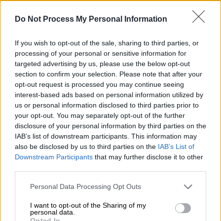
Do Not Process My Personal Information
If you wish to opt-out of the sale, sharing to third parties, or
processing of your personal or sensitive information for
targeted advertising by us, please use the below opt-out
Ελλάδα
|
26.09.2024 10:11
section to confirm your selection. Please note that after your
Κτηνωδία στο Βόλο: Μαχαίρωσαν
opt-out request is processed you may continue seeing
αδέσποτο σκύλο και τον πέταξαν σε
interest-based ads based on personal information utilized by
us or personal information disclosed to third parties prior to
πυλωτή πολυκατοικίας
your opt-out. You may separately opt-out of the further
Έρευνες για τους υπεύθυνους
disclosure of your personal information by third parties on the
IAB’s list of downstream participants. This information may
also be disclosed by us to third parties on the
IAB’s List of
Downstream Participants
that may further disclose it to other
third parties.
Please note that this website/app uses one or more Google
Personal Data Processing Opt Outs
services and may gather and store information including but
not limited to your visit or usage behaviour. You may click to
I want to opt-out of the Sharing of my
personal data.
grant or deny consent to Google and its third-party tags to
Opted In