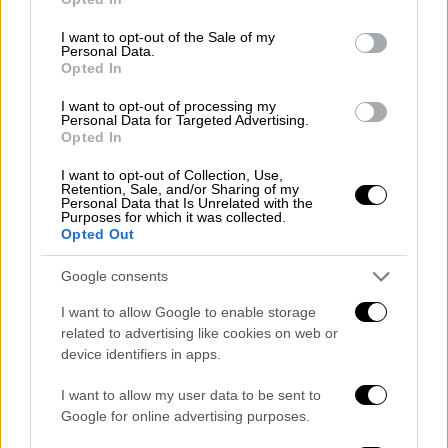
use your data for below specified purposes in below Google
consent section.
I want to opt-out of the Sale of my
Personal Data.
Opted In
I want to opt-out of processing my
Personal Data for Targeted Advertising.
Opted In
Viral
|
14.05.2024 19:27
I want to opt-out of Collection, Use,
Retention, Sale, and/or Sharing of my
Τελικά δεν ήταν φώκια: Καρέ - καρέ
Personal Data that Is Unrelated with the
Purposes for which it was collected.
συγκλονιστική διάσωση σκύλου από
Opted Out
TikToker στην Πάρο
Google consents
Άγνωστο πως βρέθηκε στη θάλασσα ο
σκύλος
I want to allow Google to enable storage
related to advertising like cookies on web or
device identifiers in apps.
I want to allow my user data to be sent to
Google for online advertising purposes.