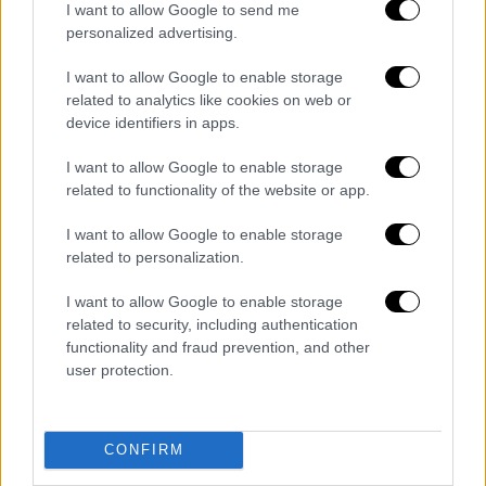
I want to allow Google to send me
personalized advertising.
I want to allow Google to enable storage
related to analytics like cookies on web or
device identifiers in apps.
I want to allow Google to enable storage
related to functionality of the website or app.
I want to allow Google to enable storage
Ελλάδα
|
29.01.2024 16:18
related to personalization.
Μέγαρα: Παρέμβαση της εισαγγελέως
I want to allow Google to enable storage
του Αρείου Πάγου για την άγρια
related to security, including authentication
κακοποίηση ζώου που θυμίζει «Όλιβερ»
functionality and fraud prevention, and other
user protection.
Δίπλα στο άτυχο ζώο βρέθηκε μια
μεταλλική ράβδος, ενώ είχε πυροβοληθεί
από αεροβόλο όπλο
CONFIRM