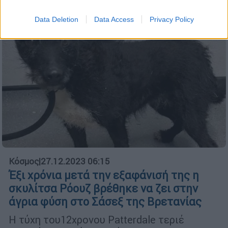
Data Deletion
Data Access
Privacy Policy
Κόσμος
|
27.12.2023 06:15
Έξι χρόνια μετά την εξαφάνισή της η
σκυλίτσα Ρόουζ βρέθηκε να ζει στην
άγρια φύση στο Σάσεξ της Βρετανίας
Η τύχη του12χρονου Patterdale τεριέ