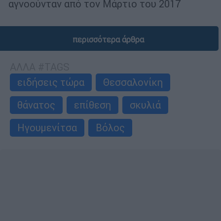
αγνοούνταν από τον Μάρτιο του 2017
περισσότερα άρθρα
ΑΛΛΑ #TAGS
ειδήσεις τώρα
Θεσσαλονίκη
θάνατος
επίθεση
σκυλιά
Ηγουμενίτσα
Βόλος