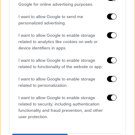
Google for online advertising purposes.
Τα δρομολόγια θα πραγματοποιηθούν
σύμφωνα με το πρόγραμμα Κυριακής σε όλες
I want to allow Google to send me
personalized advertising.
τις γραμμές
I want to allow Google to enable storage
related to analytics like cookies on web or
device identifiers in apps.
Τα σχολιά σας δημοσιεύονται άμεσα με δική σας ευθύνη. Το
ΕΘΝΟΣ θα παρεμβαίνει και τα προσβλητικά σχόλια θα
διαγράφονται
I want to allow Google to enable storage
related to functionality of the website or app.
I want to allow Google to enable storage
related to personalization.
I want to allow Google to enable storage
related to security, including authentication
functionality and fraud prevention, and other
user protection.
καταχώρηση