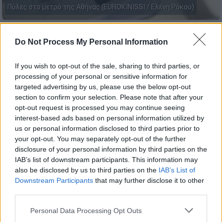
Πύλες στο μετρό της Αθήνας (EUROKINISSI / Ελένη Ρόκου)
Προσθέστε το ΕΘΝΟΣ στη Google
Do Not Process My Personal Information
Τροποποιήσεις στα
δρομολογία
των
μέσων
If you wish to opt-out of the sale, sharing to third parties, or
processing of your personal or sensitive information for
μαζικής μεταφοράς
ισχύουν σήμερα
25η
targeted advertising by us, please use the below opt-out
Μαρτίου
, ημέρα εθνικής εορτής.
section to confirm your selection. Please note that after your
opt-out request is processed you may continue seeing
Συγκεκριμένα:
interest-based ads based on personal information utilized by
us or personal information disclosed to third parties prior to
Μετρό και τραμ
your opt-out. You may separately opt-out of the further
disclosure of your personal information by third parties on the
Ο σταθμός του Μετρό «Σύνταγμα»
, με εντολή
IAB’s list of downstream participants. This information may
της ΕΛ.ΑΣ, θα κλείσει από τις 8 το πρωί και
also be disclosed by us to third parties on the
IAB’s List of
μέχρι το πέρας των παρελάσεων και οι
Downstream Participants
that may further disclose it to other
third parties.
συρμοί θα διέρχονται από αυτόν χωρίς
στάση.
Please note that this website/app uses one or more Google
Personal Data Processing Opt Outs
services and may gather and store information including but