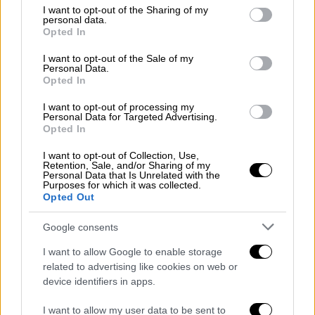
Στη Γραμμή 6 του τραμ
«Πικροδάφνη –
not limited to your visit or usage behaviour. You may click to
I want to opt-out of the Sharing of my
personal data.
grant or deny consent to Google and its third-party tags to
Σύνταγμα» θα έχουν τερματικό σταθμό την
Opted In
use your data for below specified purposes in below Google
Τετάρτη 25/03 τη στάση «Φιξ» (Πικροδάφνη
consent section.
I want to opt-out of the Sale of my
– Φιξ – Πικροδάφνη) από την έναρξη
Personal Data.
λειτουργίας και μέχρι το πέρας των
Opted In
παρελάσεων.
I want to opt-out of processing my
Personal Data for Targeted Advertising.
Στη Γραμμή 7 του τραμ
«Ασκληπιείο Βούλας
Opted In
– Ακτή Ποσειδώνος Πειραιά» την Τετάρτη
I want to opt-out of Collection, Use,
25/03 θα έχουν τερματικό σταθμό τη στάση
Retention, Sale, and/or Sharing of my
Personal Data that Is Unrelated with the
«Σεφ» (Ασκληπιείο Βούλας – Σεφ –
Purposes for which it was collected.
Opted Out
Ασκληπιείο Βούλας) από τις 9 το πρωί έως
τις 2 το μεσημέρι και τη στάση «Π.
Google consents
Δημαρχείο» (Π. Δημαρχείο – Σεφ – Π.
I want to allow Google to enable storage
Δημαρχείο) από τις 11 το πρωί ως τη 1 το
related to advertising like cookies on web or
μεσημέρι.
device identifiers in apps.
Λεωφορεία και τρόλεϊ
I want to allow my user data to be sent to