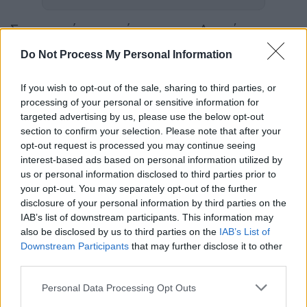
Συναγερμός το απόγευμα της Δευτέρας
(30/3) στην πυροσβεστική για μεγάλη
φωτιά
Do Not Process My Personal Information
που ξέσπασε
επί της οδού Κάλβου
στου
Γκύζη
,
ύστερα από έκρηξη φιάλης αερίου,
η
If you wish to opt-out of the sale, sharing to third parties, or
οποία μάλιστα εκτοξεύτηκε στα 50 μέτρα
processing of your personal or sensitive information for
και καρφώθηκε σε άλλη πολυκατοικία, επί
targeted advertising by us, please use the below opt-out
section to confirm your selection. Please note that after your
της Ραγκαβή.
opt-out request is processed you may continue seeing
interest-based ads based on personal information utilized by
ΔΙΑΒΑΣΤΕ ΕΠΙΣΗΣ
us or personal information disclosed to third parties prior to
your opt-out. You may separately opt-out of the further
disclosure of your personal information by third parties on the
Ελλάδα
|
30.03.2026 18:54
IAB’s list of downstream participants. This information may
Έρχονται εξελίξεις στη δίκη των
also be disclosed by us to third parties on the
IAB’s List of
Τεμπών μετά την πρώτη αποζημίωση
Downstream Participants
that may further disclose it to other
σε συγγενείς - «Το ελληνικό δημόσιο
third parties.
γνώριζε»
Please note that this website/app uses one or more Google
Personal Data Processing Opt Outs
services and may gather and store information including but