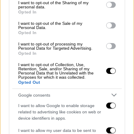
not limited to your visit or usage behaviour. You may click to
I want to opt-out of the Sharing of my
Ελλάδα
|
30.03.2026 19:20
personal data.
grant or deny consent to Google and its third-party tags to
Φρίκη στον Εύοσμο: Νεκρή 59χρονη,
Opted In
use your data for below specified purposes in below Google
ενδείξεις για εγκληματική ενέργεια -
consent section.
I want to opt-out of the Sale of my
Εντοπίστηκε ημίγυμνη
Personal Data.
Opted In
I want to opt-out of processing my
Personal Data for Targeted Advertising.
Opted In
Στο σημείο επιχειρούν
21 πυροσβέστες με 8
οχήματα
. Η
πυρκαγιά
ξέσπασε σε διαμέρισμα,
I want to opt-out of Collection, Use,
Retention, Sale, and/or Sharing of my
χωρίς να είναι γνωστό ακόμη αν υπάρχουν
Personal Data that Is Unrelated with the
Purposes for which it was collected.
εγκλωβισμένα άτομα μέσα.
Opted Out
Google consents
I want to allow Google to enable storage
related to advertising like cookies on web or
device identifiers in apps.
I want to allow my user data to be sent to