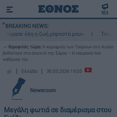
BREAKING NEWS:
«Πέρασε όλη η ζωή μπροστά μου»
Τουρισμό
δημοφιλές τώρα:
Η κυριαρχία των Τούρκων στο Αιγαίο
βυθίστηκε στα ανοιχτά της Σάμου – Η ναυμαχία που
καθόρισε την...
┋
Ελλάδα
┋
30.03.2026 19:55
Newsroom
Μεγάλη φωτιά σε διαμέρισμα στου