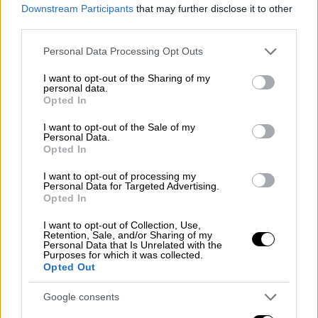
Downstream Participants
that may further disclose it to other
έχοντας αφήσει έωλο φυσικά το δεύτερο
third parties.
και αναπάντητο
, και να έχει ξεκινήσει ήδη η
διαδικασία της κλωνοποίησης των δύο
Please note that this website/app uses one or more Google
Personal Data Processing Opt Outs
services and may gather and store information including but
πρώτων σκληρών δίσκων, οι οποίοι ήταν
not limited to your visit or usage behaviour. You may click to
I want to opt-out of the Sharing of my
στις 6 και στις 7 κατασκευασμένοι,
personal data.
grant or deny consent to Google and its third-party tags to
Opted In
Παρασκευή και Σάββατο, από τις κατοικίες
use your data for below specified purposes in below Google
των δύο πραγματογνωμόνων, και οι οποίοι οι
consent section.
I want to opt-out of the Sale of my
Personal Data.
δίσκοι, κατά δήλωσή τους, περιέχουν
Opted In
φωτογραφίες και βίντεο από τα drones από
I want to opt-out of processing my
τις πρώτες κρίσιμες μέρες και ώρες του
Personal Data for Targeted Advertising.
δυστυχήματος.
Opted In
I want to opt-out of Collection, Use,
Αυτό που ενημερωθήκαμε από τους
Retention, Sale, and/or Sharing of my
αρμόδιους τεχνικούς, έχουμε διορίσει κι
Personal Data that Is Unrelated with the
Purposes for which it was collected.
εμείς ένα τεχνικό σύμβουλο για να γίνει με
Opted Out
ασφάλεια αυτή η κλωνοποίηση -αντιγραφή.
Google consents
Αυτό που πληροφορηθήκαμε είναι ότι
θα