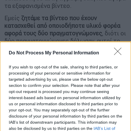
τα εξαφανισμένα βίντεο.
Εμείς
ζητάμε τα βίντεο που έχουν
κατασχεθεί από οποιοδήποτε υλικό φορέα
αφορά τους δύο πραγματογνώμονες
, διότι οι
δύο πραγματογνώμονες δήλωσαν, αυτοί το
δήλωσαν, μετά από πολλές πιέσεις στις 9
Do Not Process My Personal Information
του μηνός, ότι υπάρχουν και άλλες
φωτογραφίες, που ξεχάσαμε να σας το
If you wish to opt-out of the sale, sharing to third parties, or
πούμε, μέσα στους σκληρούς των
processing of your personal or sensitive information for
κομπιούτερς που έχουμε, ο ένας στην
targeted advertising by us, please use the below opt-out
περιφέρεια κι ο άλλος στην
section to confirm your selection. Please note that after your
opt-out request is processed you may continue seeing
αποκεντρωμένη».
interest-based ads based on personal information utilized by
us or personal information disclosed to third parties prior to
Παράλληλα, η ίδια τόνισε ότι
«μετά από
your opt-out. You may separately opt-out of the further
πολλές πιέσεις, καταφέραμε, η πρόεδρος
disclosure of your personal information by third parties on the
από την έδρα, να διατάξει το πρώτο σκέλος
IAB’s list of downstream participants. This information may
του αιτήματός μας να γίνει εν μέρει δεκτό,
also be disclosed by us to third parties on the
IAB’s List of