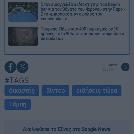
Στον εισαγγελέα ο ιδιοκτήτης του beach
bar για τον θάνατο του 4χρονου στην Πάρο -
Στο «μικροσκόπιο» ο ρόλος του
ναυαγοσώστη
Τουρνάς: Πάνω από 400 πυρκαγιές σε 10
ημέρες - «Το 90% των πυρκαγιών οφείλεται
σε αμέλεια»
επόμενο
άρθρο
#TAGS
δικαστής
βίντεο
ειδήσεις τώρα
Τέμπη
Ακολούθησε το Έθνος στο Google News!