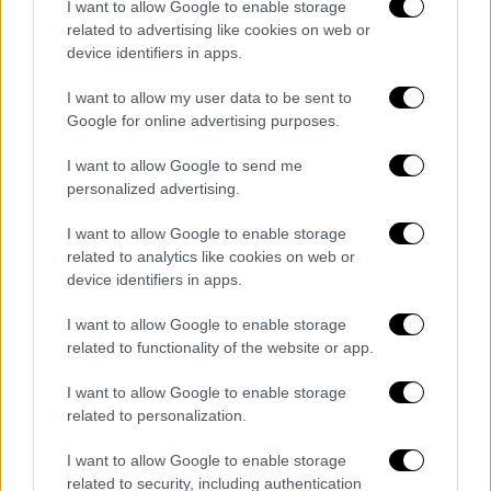
γίνουν δύο μόνο σετ σήμερα, διότι αυτοί οι
I want to allow Google to enable storage
σκληροί κατασκευασμένοι είναι παλιοί και
related to advertising like cookies on web or
device identifiers in apps.
υπάρχει κίνδυνος να κρασάρουν, συνεπώς θα
ολοκληρωθεί μέχρι το μεσημέρι με την
I want to allow my user data to be sent to
κλωνοποίηση των δύο σετ για δύο
Google for online advertising purposes.
συνηγόρους
.
I want to allow Google to send me
personalized advertising.
I want to allow Google to enable storage
related to analytics like cookies on web or
device identifiers in apps.
video
I want to allow Google to enable storage
related to functionality of the website or app.
I want to allow Google to enable storage
related to personalization.
I want to allow Google to enable storage
Καπερνάρος: «Δεν είναι δυνατόν να
related to security, including authentication