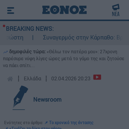
BREAKING NEWS:
Συναγερμός στην Κάρπαθο: Βρέθηκαν παλιά
δημοφιλές τώρα:
«Θέλω τον πατέρα μου»: 27χρονη
παρέσυρε νύφη λίγες ώρες μετά το γάμο της και ζητούσε
να πάει σπίτι...
┋
Ελλάδα
┋
02.04.2026 20:23
Newsroom
Ενότητες στο άρθρο:
📌 Το χρονικό της έντασης
📌 «Τινάζει τη δίκη στον αέρα»