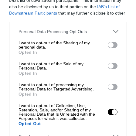
IAB’s list of downstream participants. This information may
also be disclosed by us to third parties on the
IAB’s List of
Διαβάστε εδώ τα πρωτοσέλιδα
Downstream Participants
that may further disclose it to other
third parties.
των
εφημερίδων
.
Please note that this website/app uses one or more Google
Personal Data Processing Opt Outs
Διαβάστε εδώ τα πρωτοσέλιδα
services and may gather and store information including but
των
πολιτικών εφημερίδων
.
not limited to your visit or usage behaviour. You may click to
I want to opt-out of the Sharing of my
personal data.
Διαβάστε εδώ τα πρωτοσέλιδα
grant or deny consent to Google and its third-party tags to
Opted In
use your data for below specified purposes in below Google
των
αθλητικών εφημερίδω
ν
consent section.
I want to opt-out of the Sale of my
Personal Data.
Opted In
Τα σχολιά σας δημοσιεύονται άμεσα με δική σας ευθύνη. Το
I want to opt-out of processing my
ΕΘΝΟΣ θα παρεμβαίνει και τα προσβλητικά σχόλια θα
Personal Data for Targeted Advertising.
διαγράφονται
Opted In
I want to opt-out of Collection, Use,
Retention, Sale, and/or Sharing of my
Personal Data that Is Unrelated with the
Purposes for which it was collected.
Opted Out