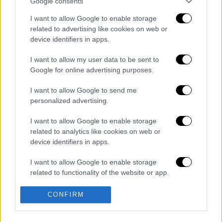
Google consents
I want to allow Google to enable storage
καταχώρηση
related to advertising like cookies on web or
device identifiers in apps.
I want to allow my user data to be sent to
Διαβάστε ακόμη
Google for online advertising purposes.
Kadebostany στο ethnos.gr: «Κάποτε
I want to allow Google to send me
πίστευα ότι το να είσαι outsider ήταν
αδυναμία, τώρα το βλέπω ως δύναμη»
personalized advertising.
I want to allow Google to enable storage
«Χωρίς σκηνές και κουβέρτες σε ακραίες
θερμοκρασίες»: Σε δραματικές συνθήκες
related to analytics like cookies on web or
χιλιάδες μετανάστες στη Θέουτα
device identifiers in apps.
I want to allow Google to enable storage
Η ΕΛΑΣ διαψεύδει το περιστατικό με
τουρίστα στην Κρήτη: Σε ενήλικη η
related to functionality of the website or app.
πρόταση για σεξουαλική συνεύρεση
I want to allow Google to enable storage
CONFIRM
related to personalization.
Συναγερμός στον Λυκαβηττό: Σορός σε
προχωρημένη σήψη εντοπίστηκε κοντά
στους Αγίους Ισιδώρους