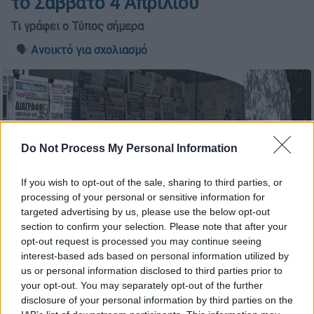
το Σάββατο 4 Απριλίου
Τι γράφει ο Τύπος σήμερα
🗣️
Ανοικτό για σχολιασμό
Do Not Process My Personal Information
If you wish to opt-out of the sale, sharing to third parties, or
processing of your personal or sensitive information for
targeted advertising by us, please use the below opt-out
section to confirm your selection. Please note that after your
opt-out request is processed you may continue seeing
interest-based ads based on personal information utilized by
Εφημερίδες (Intime)
us or personal information disclosed to third parties prior to
your opt-out. You may separately opt-out of the further
disclosure of your personal information by third parties on the
Προσθέστε το ΕΘΝΟΣ στη Google