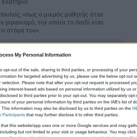
ο ελατήριο.
τόπουλος, «πως ο μικρός μαθητής όταν
ε μηχανισμό, την οποία το παιδί είχε
το στόμα του».
ocess My Personal Information
όδο: Τη μαχαίρωσε 4 φορές και την
to opt-out of the sale, sharing to third parties, or processing of your per
formation for targeted advertising by us, please use the below opt-out s
r selection. Please note that after your opt-out request is processed y
eing interest-based ads based on personal information utilized by us or
disclosed to third parties prior to your opt-out. You may separately opt-
losure of your personal information by third parties on the IAB’s list of
ίασε πολύ έντονο
βήχα
και στη συνέχεια
. This information may also be disclosed by us to third parties on the
IA
Participants
that may further disclose it to other third parties.
 that this website/app uses one or more Google services and may gath
τατικό στην εφημερία, υπέβαλε αμέσως το
including but not limited to your visit or usage behaviour. You may click 
α εντοπιστεί
που έχει σφηνωθεί το ξένο