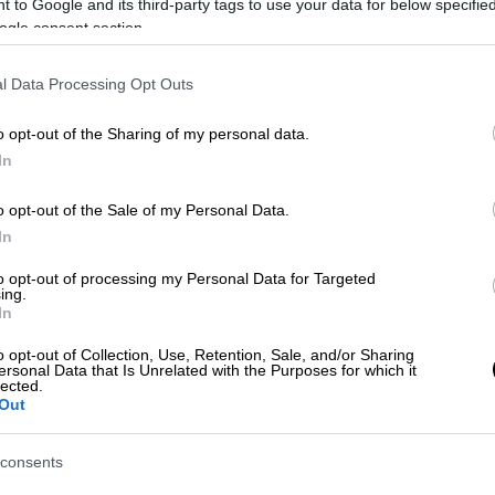
 to Google and its third-party tags to use your data for below specifi
ogle consent section.
έδειξε ότι το ελατήριο μήκους 12
l Data Processing Opt Outs
, αντί για το στομάχι είχε καταλήξει στους
ύριο
βρόγχο
του δεξιού πνεύμονα.
o opt-out of the Sharing of my personal data.
In
αιδί υποβλήθηκε σε
βρογχοσκόπηση
γχοσκόπιο και το ελατήριο αφαιρέθηκε με
o opt-out of the Sale of my Personal Data.
αγωγός
» προσθέτει ο κ. Αρτόπουλος.
In
 πήρε εξιτήριο από το
νοσοκομείο
και
to opt-out of processing my Personal Data for Targeted
ing.
ιής
.
In
ονείς
o opt-out of Collection, Use, Retention, Sale, and/or Sharing
ersonal Data that Is Unrelated with the Purposes for which it
lected.
μικρά παιδιά παίζοντας καταπίνουν διάφορα
Out
ινα, κ.λπ.) γι' αυτό οι γονείς θα πρέπει να
αν το αντικείμενο καταλήξει στους
consents
ει κίνδυνος για τη ζωή του παιδιού.