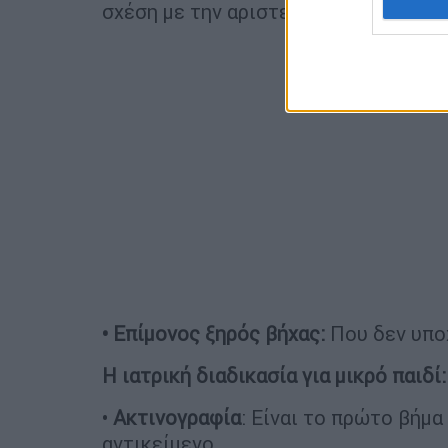
σχέση με την αριστερή.
• Επίμονος ξηρός βήχας:
Που δεν υποχ
Η ιατρική διαδικασία για μικρό παιδί:
•
Ακτινογραφία
: Είναι το πρώτο βήμα
αντικείμενο.