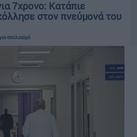
ια 7χρονο: Κατάπιε
 κόλλησε στον πνεύμονά του
για σχολιασμό