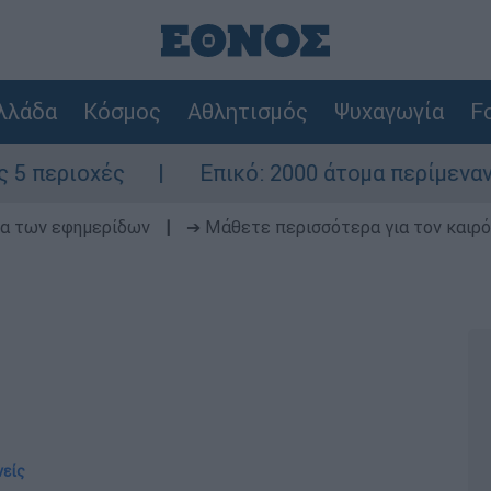
λλάδα
Κόσμος
Αθλητισμός
Ψυχαγωγία
Fo
ς
Επικό: 2000 άτομα περίμεναν τον γάμο 
δα των εφημερίδων
|
➔ Μάθετε περισσότερα για τον καιρό
νείς