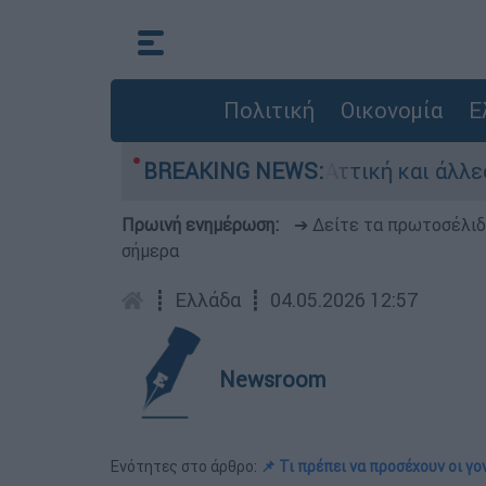
Πολιτική
Οικονομία
Ε
τάσταση Red Code η Αττική και άλλες 5 περιοχέ
BREAKING NEWS:
Πρωινή ενημέρωση:
➔ Δείτε τα πρωτοσέλι
σήμερα
┋
Ελλάδα
┋
04.05.2026 12:57
Newsroom
Ενότητες στο άρθρο:
📌 Τι πρέπει να προσέχουν οι γο