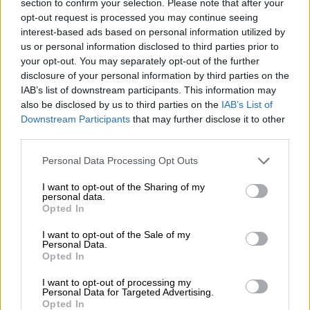
section to confirm your selection. Please note that after your
ΑΛΛΑ #TAGS
opt-out request is processed you may continue seeing
νοσοκομείο
ειδήσεις τώρα
interest-based ads based on personal information utilized by
us or personal information disclosed to third parties prior to
your opt-out. You may separately opt-out of the further
μαθητής
γιατρός
disclosure of your personal information by third parties on the
IAB’s list of downstream participants. This information may
ψέματα που τα πιστεύουμε μέχρι
also be disclosed by us to third parties on the
IAB’s List of
σήμερα
Downstream Participants
that may further disclose it to other
third parties.
Νεύτωνας
Please note that this website/app uses one or more Google
Personal Data Processing Opt Outs
services and may gather and store information including but
not limited to your visit or usage behaviour. You may click to
I want to opt-out of the Sharing of my
personal data.
grant or deny consent to Google and its third-party tags to
Opted In
use your data for below specified purposes in below Google
consent section.
I want to opt-out of the Sale of my
Personal Data.
Opted In
I want to opt-out of processing my
Personal Data for Targeted Advertising.
Opted In