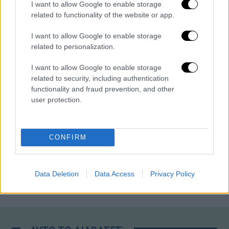
I want to allow Google to enable storage
related to functionality of the website or app.
I want to allow Google to enable storage
Κεντρικό...
|
05.08.2026 19:49
related to personalization.
Κεντρικό δελτίο ειδήσεων 05/08/2026
I want to allow Google to enable storage
related to security, including authentication
functionality and fraud prevention, and other
user protection.
Ώρα Ελλάδος...
|
06.08.2026 10:06
Ώρα Ελλάδος 06/08/2026
CONFIRM
Δελτίο...
|
06.08.2026 14:30
Data Deletion
Data Access
Privacy Policy
Δελτίο στην νοηματική 06/08/2026