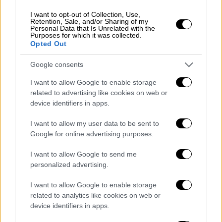
I want to opt-out of Collection, Use,
Retention, Sale, and/or Sharing of my
Personal Data that Is Unrelated with the
Purposes for which it was collected.
Opted Out
Google consents
POPULAR VIDEOS
I want to allow Google to enable storage
related to advertising like cookies on web or
device identifiers in apps.
Μεσημεριανό...
|
06.08.2026 14:43
I want to allow my user data to be sent to
Μεσημεριανό δελτίο ειδήσεων
Google for online advertising purposes.
06/08/2026
I want to allow Google to send me
personalized advertising.
I want to allow Google to enable storage
ΑΠΟΣΠΑΣΜΑΤΑ...
|
06.08.2026 18:49
related to analytics like cookies on web or
Φωτιά στη Σκύρο: Τεράστιες φλόγες και
device identifiers in apps.
ολονύχτια μάχη