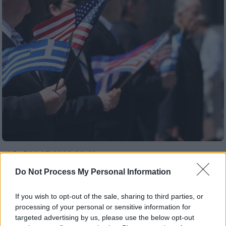
Viral
|
26.07.2020 22:49
«Το μπλε της γόμας σβήνει το στυλό»: Τα
Do Not Process My Personal Information
5 μεγαλύτερα ψέματα που μάθαμε στο
σχολείο κι ακόμα τα πιστεύουμε
If you wish to opt-out of the sale, sharing to third parties, or
processing of your personal or sensitive information for
Τα ακούσαμε, τα διαβάσαμε, τα πιστέψαμε...
targeted advertising by us, please use the below opt-out