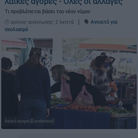
λαϊκές αγορές - Όλες οι αλλαγές
Τι προβλέπεται βάσει του νέου νόμου
🕛 χρόνος ανάγνωσης: 2 λεπτά ┋ 🗣️
Ανοικτό για
σχολιασμό
Λαϊκή αγορά (Eurokinissi)