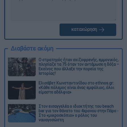
καταχώρηση
Διαβάστε ακόμη
O στρατηγός ήταν σχιζοφρενής, εμμονικός,
πλησίαζε τα 75 όταν τον αντάμωσε η δόξα –
Εκείνος που άλλαξε την πορεία της
Ιστορίας!
Ελισάβετ Κωνσταντινίδου στο ethnos.gr:
«Κάθε πόλεμος είναι ένας εμφύλιος, όλοι
είμαστε αδέλφια»
Στον εισαγγελέα ο ιδιοκτήτης του beach
bar για τον θάνατο του 4χρονου στην Πάρο -
Στο «μικροσκόπιο» ο ρόλος του
ναυαγοσώστη