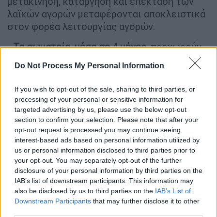
μετακίνηση, κατάργηση και επέκταση των
λαϊκών αγορών μεταφέρονται αποκλειστικά
στον φορέα λειτουργίας αγορών.
- Τα σωματεία, μέσα σε 4 μήνες
, προχωρούν
σε διαγράμμιση και καταγραφή των κενών
Do Not Process My Personal Information
θέσεων, καθώς και στη συγκέντρωση
αιτημάτων βελτίωσης από τους πωλητές.
If you wish to opt-out of the sale, sharing to third parties, or
processing of your personal or sensitive information for
- Καταργείται η διαδικασία ανανέωσης των
targeted advertising by us, please use the below opt-out
αδειών
.
section to confirm your selection. Please note that after your
opt-out request is processed you may continue seeing
- Οι λαϊκές αγορές
οργανώνονται πλέον με
interest-based ads based on personal information utilized by
κορμούς (Α' Πειραιά, Β' Πειραιά, Γ' Πειραιά, Α'
us or personal information disclosed to third parties prior to
your opt-out. You may separately opt-out of the further
Αθηνών κ.λπ.).
disclosure of your personal information by third parties on the
IAB’s list of downstream participants. This information may
- Επιτρέπονται αλλαγές αγορών
μέσα στον
also be disclosed by us to third parties on the
IAB’s List of
ίδιο κορμό, καθώς και αμοιβαίες αλλαγές
Downstream Participants
that may further disclose it to other
μεταξύ πωλητών.
third parties.