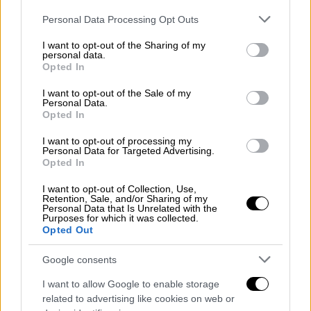
- Επαναφέρονται ημέρες δραστηριοποίησης
Please note that this website/app uses one or more Google
Personal Data Processing Opt Outs
services and may gather and store information including but
σε πωλητές που είχαν διαγράψει ημέρα.
not limited to your visit or usage behaviour. You may click to
I want to opt-out of the Sharing of my
personal data.
grant or deny consent to Google and its third-party tags to
- Δίνεται δυνατότητα αναπλήρωσης
Α'
Opted In
use your data for below specified purposes in below Google
βαθμού συγγένειας για ένα έτος.
consent section.
I want to opt-out of the Sale of my
Personal Data.
- Δίνεται δυνατότητα υποβοήθησης
από
Opted In
συγγενείς Α' και Β' βαθμού για ένα έτος.
I want to opt-out of processing my
Personal Data for Targeted Advertising.
- Η αναπλήρωση αποκλειστικά
από
Opted In
δηλωμένο βοηθό περιορίζεται στους 3
I want to opt-out of Collection, Use,
μήνες.
Retention, Sale, and/or Sharing of my
Personal Data that Is Unrelated with the
Purposes for which it was collected.
- Στις προκηρύξεις αδειών,
οι βοηθοί
Opted Out
μοριοδοτούνται με 30 μόρια.
Google consents
- Στη μεταβίβαση άδειας
λόγω θανάτου, το
I want to allow Google to enable storage
χρονικό όριο αυξάνεται από 6 σε 12 μήνες.
related to advertising like cookies on web or