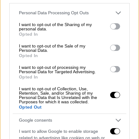
third parties.
Please note that this website/app uses one or more Google
Personal Data Processing Opt Outs
services and may gather and store information including but
not limited to your visit or usage behaviour. You may click to
I want to opt-out of the Sharing of my
personal data.
grant or deny consent to Google and its third-party tags to
Opted In
use your data for below specified purposes in below Google
consent section.
I want to opt-out of the Sale of my
Personal Data.
Opted In
I want to opt-out of processing my
Personal Data for Targeted Advertising.
Opted In
I want to opt-out of Collection, Use,
Οικονομία
|
13.01.2026 23:28
Retention, Sale, and/or Sharing of my
Personal Data that Is Unrelated with the
«Κάθετος διάδρομος» και στο
Purposes for which it was collected.
Opted Out
πετρέλαιο: Σε λειτουργία μετά από 13
χρόνια ο αγωγός Θεσσαλονίκης -
Google consents
Σκοπίων
I want to allow Google to enable storage
Ο αγωγός θα μεταφέρει πετρέλαιο κίνησης
related to advertising like cookies on web or