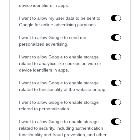
που είναι το βασικό προϊόν στην ευρύτερη
device identifiers in apps.
περιοχή
I want to allow my user data to be sent to
Google for online advertising purposes.
I want to allow Google to send me
personalized advertising.
I want to allow Google to enable storage
related to analytics like cookies on web or
device identifiers in apps.
I want to allow Google to enable storage
related to functionality of the website or app.
I want to allow Google to enable storage
related to personalization.
I want to allow Google to enable storage
Κόσμος
|
30.11.2025 08:38
related to security, including authentication
Live από το Φανάρι η Θεία Λειτουργία για
functionality and fraud prevention, and other