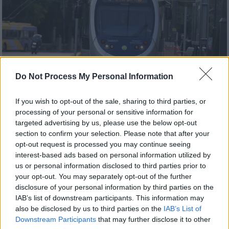
Do Not Process My Personal Information
If you wish to opt-out of the sale, sharing to third parties, or
processing of your personal or sensitive information for
targeted advertising by us, please use the below opt-out
section to confirm your selection. Please note that after your
Ελλάδα
|
19.03.2026 08:25
opt-out request is processed you may continue seeing
Τραμ: Επαναλειτουργούν από σήμερα
interest-based ads based on personal information utilized by
τρεις στάσεις στο κέντρο της Αθήνας
us or personal information disclosed to third parties prior to
your opt-out. You may separately opt-out of the further
Αποκαθίσταται η κυκλοφορία σε ολόκληρη
disclosure of your personal information by third parties on the
τη Γραμμή 6 «Πικροδάφνη – Σύνταγμα»
IAB’s list of downstream participants. This information may
also be disclosed by us to third parties on the
IAB’s List of
Downstream Participants
that may further disclose it to other