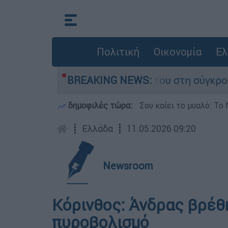
Πολιτική
Οικονομία
Ελ
η Δαμίγο που έχασε τη ζωή του στη σύγκρουση 
BREAKING NEWS:
δημοφιλές τώρα:
Σου καίει το μυαλό: Το 
┋
Ελλάδα
┋
11.05.2026 09:20
Newsroom
Κόρινθος: Άνδρας βρέθ
πυροβολισμό