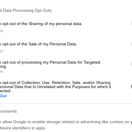
l Data Processing Opt Outs
o opt-out of the Sharing of my personal data.
In
ΠΑΔΟΠΟΥΛΟΣ)
o opt-out of the Sale of my Personal Data.
In
 το ΕΘΝΟΣ στη Google
to opt-out of processing my Personal Data for Targeted
ing.
 της
Κορίνθου
, καθώς
άνδρας εντοπίστηκε
In
o opt-out of Collection, Use, Retention, Sale, and/or Sharing
ersonal Data that Is Unrelated with the Purposes for which it
και
τον 69χρονο εντόπισε ο αδερφός του
,
lected.
Out
consents
o allow Google to enable storage related to advertising like cookies on
evice identifiers in apps.