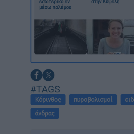
εσωτερικό εν
στην Κυψέλη
μέσω πολέμου
#TAGS
Κόρινθος
πυροβολισμοί
ει
άνδρας