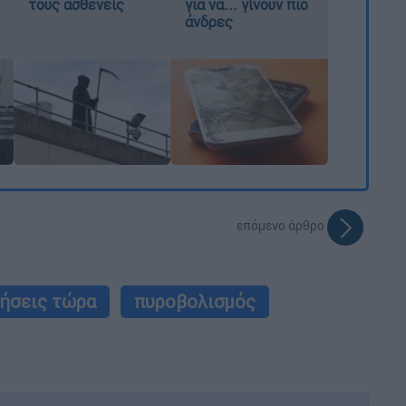
τους ασθενείς
για να... γίνουν πιο
άνδρες
επόμενο άρθρο
δήσεις τώρα
πυροβολισμός