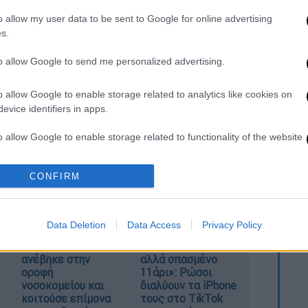
. Το ΕΘΝΟΣ θα παρεμβαίνει και τα προσβλητικά σχόλια θα
o allow my user data to be sent to Google for online advertising
s.
to allow Google to send me personalized advertising.
o allow Google to enable storage related to analytics like cookies on
evice identifiers in apps.
o allow Google to enable storage related to functionality of the website
καταχώρηση
CONFIRM
o allow Google to enable storage related to personalization.
o allow Google to enable storage related to security, including
Data Deletion
Data Access
Privacy Policy
cation functionality and fraud prevention, and other user protection.
Ντύθηκε «Χάρος»,
«Όχι γκέι 17 Pro,
ανέβηκε στην
αλλά σπασμένο
οροφή
11άρι»: Ρώσοι
νοσοκομείου και
διαλύουν τα iPhone
κοιτούσε επίμονα
τους στο TikTok