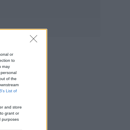
sonal or
ection to
ou may
 personal
out of the
 downstream
B’s List of
er and store
to grant or
ed purposes