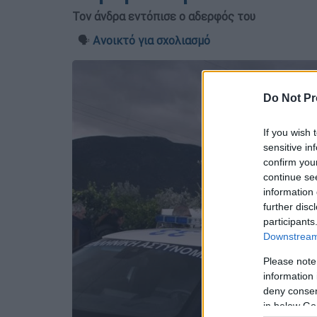
Τον άνδρα εντόπισε ο αδερφός του
🗣️
Ανοικτό για σχολιασμό
Do Not Pr
If you wish 
sensitive in
confirm you
continue se
information 
further disc
participants
Downstream 
Please note
information 
deny consent
in below Go