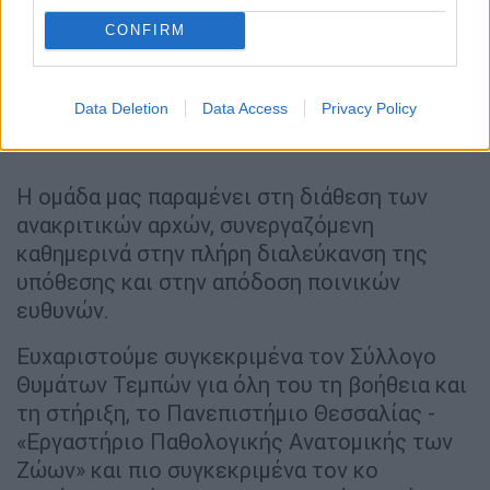
CONFIRM
Data Deletion
Data Access
Privacy Policy
Η ομάδα μας παραμένει στη διάθεση των
ανακριτικών αρχών, συνεργαζόμενη
καθημερινά στην πλήρη διαλεύκανση της
υπόθεσης και στην απόδοση ποινικών
ευθυνών.
Ευχαριστούμε συγκεκριμένα τον Σύλλογο
Θυμάτων Τεμπών για όλη του τη βοήθεια και
τη στήριξη, το Πανεπιστήμιο Θεσσαλίας -
«Εργαστήριο Παθολογικής Ανατομικής των
Ζώων» και πιο συγκεκριμένα τον κο