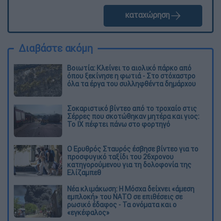
καταχώρηση
Διαβάστε ακόμη
Βοιωτία: Κλείνει το αιολικό πάρκο από
όπου ξεκίνησε η φωτιά - Στο στόχαστρο
όλα τα έργα του συλληφθέντα δημάρχου
Σοκαριστικό βίντεο από το τροχαίο στις
Σέρρες που σκοτώθηκαν μητέρα και γιος:
Το ΙΧ πέφτει πάνω στο φορτηγό
Ο Ερυθρός Σταυρός έσβησε βίντεο για το
προσφυγικό ταξίδι του 26χρονου
κατηγορούμενου για τη δολοφονία της
Ελίζαμπεθ
Νέα κλιμάκωση: Η Μόσχα δείχνει «άμεση
εμπλοκή» του ΝΑΤΟ σε επιθέσεις σε
ρωσικό έδαφος - Τα ονόματα και ο
«εγκέφαλος»