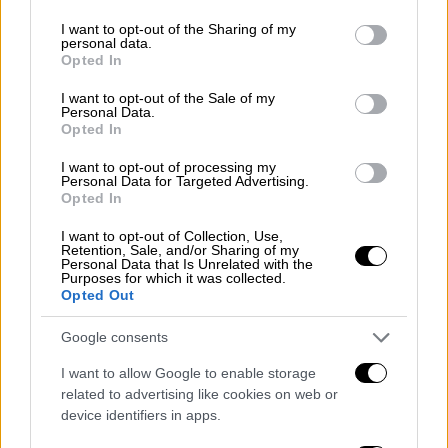
services and may gather and store information including but
έγινε και η προαναφερόμενη δηλητηρίαση -
not limited to your visit or usage behaviour. You may click to
I want to opt-out of the Sharing of my
personal data.
μετέπειτα θανάτωση του Echo.
grant or deny consent to Google and its third-party tags to
Opted In
use your data for below specified purposes in below Google
Η σημερινή λήψη του τοξικολογικού
consent section.
I want to opt-out of the Sale of my
Personal Data.
πορίσματος κλείνει έναν κύκλο
Opted In
αβεβαιότητας και επιβεβαιώνει τις αρχικές
μας εκτιμήσεις.
I want to opt-out of processing my
Personal Data for Targeted Advertising.
Opted In
Η πλήρης ταύτιση των εξετάσεων δεν
αφήνει κανένα περιθώριο αμφισβήτησης, και
I want to opt-out of Collection, Use,
Retention, Sale, and/or Sharing of my
είμαστε βέβαιοι ότι οι αρχές θα πράξουν το
Personal Data that Is Unrelated with the
Purposes for which it was collected.
καθήκον τους για τη δηλητηρίαση και τη
Opted Out
θανάτωση του Echo, που πραγματοποιήθηκε
μέσα στον ευρύτερο ελεγχόμενο χώρο στον
Google consents
οποίο πρόσβαση έχουν συγκεκριμένα άτομα.
I want to allow Google to enable storage
related to advertising like cookies on web or
device identifiers in apps.