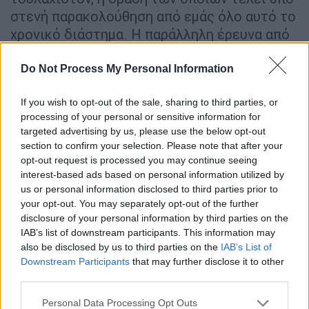
στενή παρακολούθηση από εμάς όλο αυτό το
χρονικό διάστημα. Η παράλληλη έρευνα από
την πλευρά μας έφερε συνεχώς νέα στοιχεία,
προκειμένου να ταυτοποιηθεί πλήρως η
Do Not Process My Personal Information
ταυτότητα του δράστη - δραστών.
If you wish to opt-out of the sale, sharing to third parties, or
Η συμπεριφορά των εν λόγω προσώπων
processing of your personal or sensitive information for
targeted advertising by us, please use the below opt-out
ξεκίνησε αμέσως μετά την κατάθεση του
section to confirm your selection. Please note that after your
δεύτερου πορίσματος για τα Τέμπη στις 2
opt-out request is processed you may continue seeing
Οκτωβρίου 2024, με κλιμάκωση των
interest-based ads based on personal information utilized by
ενεργειών τους μέχρι και σήμερα.
us or personal information disclosed to third parties prior to
your opt-out. You may separately opt-out of the further
Καταγγέλλουμε δημόσια ότι το τελευταίο
disclosure of your personal information by third parties on the
IAB’s list of downstream participants. This information may
χρονικό διάστημα και συγκεκριμένα από τις
also be disclosed by us to third parties on the
IAB’s List of
23/11/2024 δεχόμαστε συστηματικές και
Downstream Participants
that may further disclose it to other
έντονες πιέσεις με σκοπό την απομάκρυνσή
third parties.
μας από τον δημοτικό χώρο στο Πεντέλη,
Please note that this website/app uses one or more Google
Personal Data Processing Opt Outs
στον ίδιο ακριβώς χώρο όπου φέρεται να