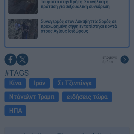
τουρίστα στην Κρήτη: Σε ενήλικη η
πρόταση για σεξουαλική συνεύρεση
Συναγερμός στον Λυκαβηττό: Σορός σε
προχωρημένη σήψη εντοπίστηκε κοντά
στους Αγίους Ισιδώρους
επόμενο
άρθρο
#TAGS
Κίνα
Ιράν
Σι Τζινπίνγκ
Ντόναλντ Τραμπ
ειδήσεις τώρα
ΗΠΑ