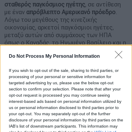
σταθερός παγκόσμιος ηγέτης
, σε αντίθεση
με έναν
απρόβλεπτο Αμερικανό πρόεδρο
.
Λόγω του μεγέθους της κινεζικής
οικονομίας, αρκετοί παγκόσμιοι ηγέτες,
μεταξύ αυτών από συμμάχους των ΗΠΑ
όπως ο Καναδάς, το Ηνωμένο Βασίλειο και η
Γερμανία,
έχουν σπεύσει να κλείσουν
Do Not Process My Personal Information
συμφωνίες
με το Πεκίνο.
Το εμπόριο της Κίνας με τον υπόλοιπο
If you wish to opt-out of the sale, sharing to third parties, or
κόσμο
έχει επεκταθεί από την πρώτη θητεία
processing of your personal or sensitive information for
targeted advertising by us, please use the below opt-out
Τραμπ
, καθώς προετοιμάστηκε για αυτό
section to confirm your selection. Please note that after your
ακριβώς που εκείνος είχε προειδοποιήσει:
opt-out request is processed you may continue seeing
περισσότερους δασμούς
. Πέρυσι, απάντησε
interest-based ads based on personal information utilized by
στον Τραμπ με δασμούς αντιποίνων και
us or personal information disclosed to third parties prior to
your opt-out. You may separately opt-out of the further
περιορισμούς στις εξαγωγές σπάνιων γαιών
disclosure of your personal information by third parties on the
απαραίτητων για τη σύγχρονη βιομηχανία. Η
IAB’s list of downstream participants. This information may
Ουάσινγκτον
επανήλθε στο τραπέζι των