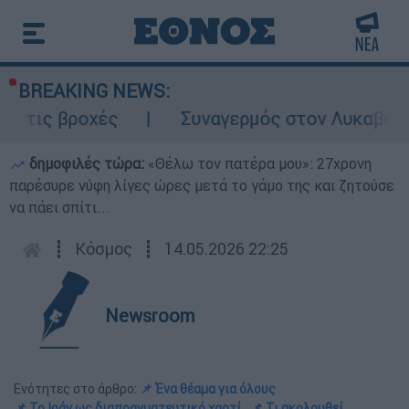
BREAKING NEWS:
οχές
Συναγερμός στον Λυκαβηττό: Σορός
δημοφιλές τώρα:
«Θέλω τον πατέρα μου»: 27χρονη
παρέσυρε νύφη λίγες ώρες μετά το γάμο της και ζητούσε
να πάει σπίτι...
┋
Κόσμος
┋
14.05.2026 22:25
Newsroom
Ενότητες στο άρθρο:
📌 Ένα θέαμα για όλους
📌 Το Ιράν ως διαπραγματευτικό χαρτί
📌 Τι ακολουθεί