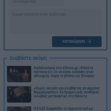
καταχώρηση
Διαβάστε ακόμη
Kadebostany στο ethnos.gr: «Κάποτε
πίστευα ότι το να είσαι outsider ήταν
αδυναμία, τώρα το βλέπω ως δύναμη»
«Χωρίς σκηνές και κουβέρτες σε ακραίες
θερμοκρασίες»: Σε δραματικές συνθήκες
χιλιάδες μετανάστες στη Θέουτα
Η ΕΛΑΣ διαψεύδει το περιστατικό με