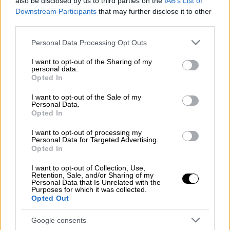
also be disclosed by us to third parties on the
IAB’s List of
διαπραγματεύσεων
και οι δασμοί μειώθηκαν.
Downstream Participants
that may further disclose it to other
third parties.
Ο Σι πιστεύει ότι έχει δείξει στις ΗΠΑ και
Please note that this website/app uses one or more Google
Personal Data Processing Opt Outs
στον κόσμο
πόσο εξαρτώνται από την
services and may gather and store information including but
κινεζική παραγωγή και τεχνολογία
. Η Κίνα
not limited to your visit or usage behaviour. You may click to
I want to opt-out of the Sharing of my
personal data.
παράγει πλέον το 1/3 των παγκόσμιων
grant or deny consent to Google and its third-party tags to
Opted In
use your data for below specified purposes in below Google
αγαθών,
επεξεργάζεται πάνω από το 90%
consent section.
I want to opt-out of the Sale of my
των σπάνιων γαιών
και παράγει περίπου το
Personal Data.
60-80% των ηλιακών πάνελ,
Opted In
ανεμογεννητριών και ηλεκτρικών οχημάτων.
I want to opt-out of processing my
Παρότι εξακολουθούν να υπάρχουν
Personal Data for Targeted Advertising.
Opted In
ανησυχίες για τα ανθρώπινα δικαιώματα και
τις σχέσεις της με τη Μόσχα και τη Βόρεια
I want to opt-out of Collection, Use,
Retention, Sale, and/or Sharing of my
Κορέα
, αυτές φαίνεται να έχουν επισκιαστεί
Personal Data that Is Unrelated with the
Purposes for which it was collected.
καθώς ο Τραμπ ανατρέπει τη διεθνή τάξη.
Opted Out
Κάποιοι το βλέπουν αυτό ως ένδειξη ότι
η
ισορροπία ισχύος μετατοπίζεται
προς την
Google consents