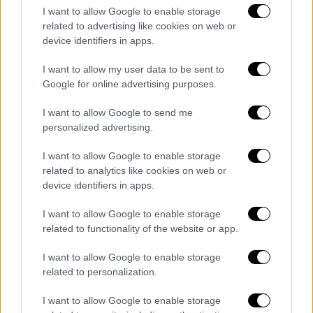
Κίνα.
I want to allow Google to enable storage
related to advertising like cookies on web or
Το Ιράν ως διαπραγματευτικό χαρτί
device identifiers in apps.
Η Κίνα πιθανότατα
θεωρεί ότι έχει
I want to allow my user data to be sent to
πλεονέκτημα στις συνομιλίες
, καθώς ο Σι
Google for online advertising purposes.
αντιμετωπίζει έναν Τραμπ αποδυναμωμένο
I want to allow Google to send me
από τον πόλεμο στο Ιράν. Τα κλειστά Στενά
personalized advertising.
του Ορμούζ έχουν αναστατώσει την
παγκόσμια οικονομία και ο Τραμπ
αναμένεται
I want to allow Google to enable storage
related to analytics like cookies on web or
να ζητήσει βοήθεια από το Πεκίνο
για το
device identifiers in apps.
άνοιγμα του θαλάσσιου διαδρόμου.
I want to allow Google to enable storage
Η Κίνα και το Ιράν
έχουν δεκαετίες σχέσεων
related to functionality of the website or app.
και η Κίνα είναι ο
μεγαλύτερος εμπορικός
εταίρος
του Ιράν. Αν ο Σι βοηθήσει να
I want to allow Google to enable storage
related to personalization.
ωθήσει την Τεχεράνη στο τραπέζι των
διαπραγματεύσεων, μπορεί να αποκτήσει
I want to allow Google to enable storage