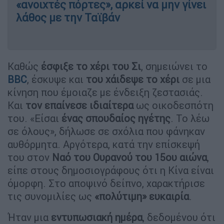
«ανοιχτές πόρτες», αρκεί να μην γίνει
λάθος με την Ταϊβάν
Καθώς
έσφιξε το χέρι του Σι
, σημειώνει το
BBC
, έσκυψε και
του χάιδεψε το χέρι
σε μια
κίνηση που έμοιαζε με ένδειξη ζεστασιάς.
Και
τον επαίνεσε ιδιαίτερα
ως οικοδεσπότη
του. «Είσαι
ένας σπουδαίος ηγέτης
. Το λέω
σε όλους», δήλωσε σε σχόλια που φάνηκαν
αυθόρμητα. Αργότερα, κατά την επίσκεψή
του στον
Ναό του Ουρανού του 15ου αιώνα
,
είπε στους δημοσιογράφους ότι η Κίνα είναι
όμορφη. Στο αποψινό δείπνο, χαρακτήρισε
τις συνομιλίες ως
«πολύτιμη» ευκαιρία
.
Ήταν μια
εντυπωσιακή ημέρα
, δεδομένου ότι