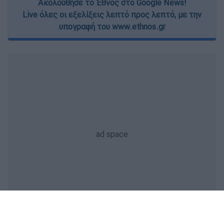
Ακολούθησε το Έθνος στο Google News!
Live όλες οι εξελίξεις λεπτό προς λεπτό, με την
υπογραφή του www.ethnos.gr