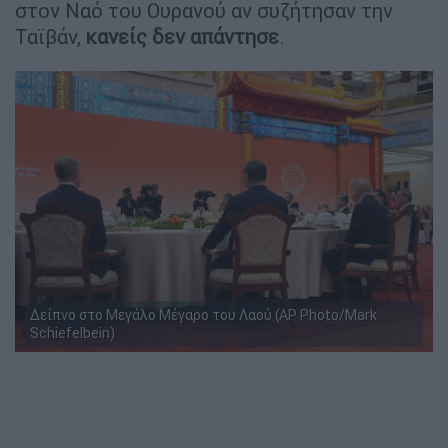
στον Ναό του Ουρανού αν συζήτησαν την
Ταϊβάν,
κανείς δεν απάντησε
.
Δείπνο στο Μεγάλο Μέγαρο του Λαού (AP Photo/Mark
Schiefelbein)