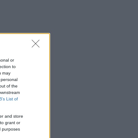
sonal or
ection to
ou may
 personal
out of the
 downstream
B’s List of
er and store
to grant or
ed purposes