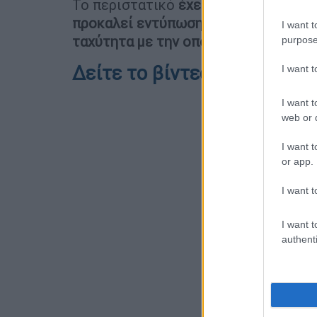
Το περιστατικό
έχει καταγγελθεί στ
προκαλεί εντύπωση η «μαεστρία»
την
I want t
ταχύτητα με την οποία λειτουργούν
σ
purpose
Δείτε το βίντεο ντοκουμέν
I want 
I want t
web or d
I want t
or app.
I want t
I want t
authenti