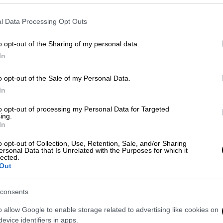
 δίκυκλο
το οποίο είναι
σταθμευμένο σε
όλις ανέβει επάνω, χρειάζεται
μόλις 12
l Data Processing Opt Outs
βάλει μπροστά»
και να εξαφανιστεί με το
o opt-out of the Sharing of my personal data.
In
o opt-out of the Sale of my Personal Data.
In
 σεκιούριτι στα φορτία της μετά την
to opt-out of processing my Personal Data for Targeted
ing.
In
o opt-out of Collection, Use, Retention, Sale, and/or Sharing
ersonal Data that Is Unrelated with the Purposes for which it
lected.
: Άρπαξε μέσα από εκκλησία λείψανο
Out
consents
o allow Google to enable storage related to advertising like cookies on
evice identifiers in apps.