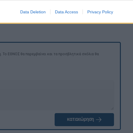
Data Deletion
Data Access
Privacy Policy
. Το ΕΘΝΟΣ θα παρεμβαίνει και τα προσβλητικά σχόλια θα
καταχώρηση