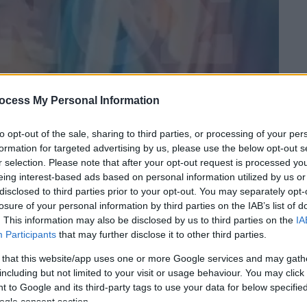
ocess My Personal Information
to opt-out of the sale, sharing to third parties, or processing of your per
formation for targeted advertising by us, please use the below opt-out s
r selection. Please note that after your opt-out request is processed y
eing interest-based ads based on personal information utilized by us or
disclosed to third parties prior to your opt-out. You may separately opt-
 το ΕΘΝΟΣ στη Google
losure of your personal information by third parties on the IAB’s list of
. This information may also be disclosed by us to third parties on the
IA
άγνωστος δράστης στο κέντρο της
Participants
that may further disclose it to other third parties.
νή ενός δίκυκλου και να το εξαφανίσει
από
 that this website/app uses one or more Google services and may gath
including but not limited to your visit or usage behaviour. You may click 
 to Google and its third-party tags to use your data for below specifi
υμέντο
του
ethnos.gr
, ο νεαρός άνδρας
ogle consent section.