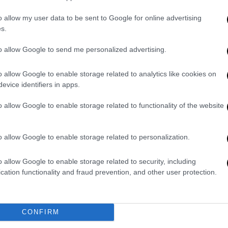
ις Αρχές
. Σε κάθε περίπτωση, όμως,
 οποία έχουν αναπτύξει οι επιτήδειοι και
η
o allow my user data to be sent to Google for online advertising
την παράνομη δραστηριότητα τους.
s.
το
to allow Google to send me personalized advertising.
o allow Google to enable storage related to analytics like cookies on
evice identifiers in apps.
o allow Google to enable storage related to functionality of the website
o allow Google to enable storage related to personalization.
o allow Google to enable storage related to security, including
cation functionality and fraud prevention, and other user protection.
CONFIRM