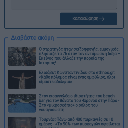
καταχώρηση
Διαβάστε ακόμη
O στρατηγός ήταν σχιζοφρενής, εμμονικός,
πλησίαζε τα 75 όταν τον αντάμωσε η δόξα –
Εκείνος που άλλαξε την πορεία της
Ιστορίας!
Ελισάβετ Κωνσταντινίδου στο ethnos.gr:
«Κάθε πόλεμος είναι ένας εμφύλιος, όλοι
είμαστε αδέλφια»
Στον εισαγγελέα ο ιδιοκτήτης του beach
bar για τον θάνατο του 4χρονου στην Πάρο -
Στο «μικροσκόπιο» ο ρόλος του
ναυαγοσώστη
Τουρνάς: Πάνω από 400 πυρκαγιές σε 10
ημέρες - «Το 90% των πυρκαγιών οφείλεται