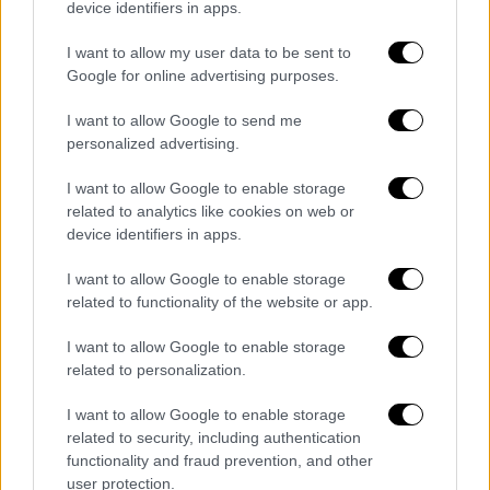
device identifiers in apps.
Συνολικά ερευνήθηκαν -113- χώροι σε
I want to allow my user data to be sent to
Google for online advertising purposes.
Βουλγαρία, Ελλάδα, Ουγγαρία, Πολωνία,
Ρουμανία και Μολδαβία, κατά τις οποίες
I want to allow Google to send me
συνελήφθησαν τα βασικά μέλη της ομάδας
personalized advertising.
Πώς δρούσε το κύκλωμα
I want to allow Google to enable storage
related to analytics like cookies on web or
Πιο αναλυτικά, όπως διαπιστώθηκε, η
device identifiers in apps.
εγκληματική
ομάδα
, ήταν ιεραρχικά
I want to allow Google to enable storage
δομημένη και λειτούργησε από το έτος 2019,
related to functionality of the website or app.
ενώ παράλληλα προέκυψε ότι τα μέλη της
είχαν ιδρύσει εταιρείες μέσω των οποίων
I want to allow Google to enable storage
είχαν εμπορευτεί πάνω από -400-
related to personalization.
συμπληρώματα που δεν είχαν τη σχετική
I want to allow Google to enable storage
άδεια κυκλοφορίας.
related to security, including authentication
functionality and fraud prevention, and other
Η διάθεση των
παράνομων
προϊόντων
user protection.