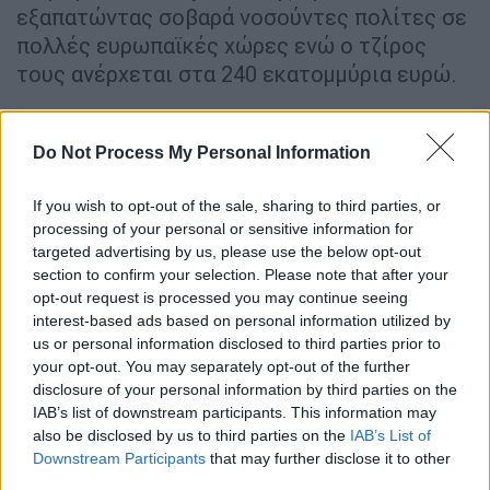
εξαπατώντας σοβαρά νοσούντες πολίτες σε
πολλές ευρωπαϊκές χώρες ενώ ο τζίρος
τους ανέρχεται στα 240 εκατομμύρια ευρώ.
Στην επιχείρηση συμμετείχαν Αρχές από τη
Ρουμανία, Βουλγαρία, Κύπρο, Τσεχία,
Do Not Process My Personal Information
Λετονία, Ουγγαρία, Ελλάδα, Ιταλία, Εσθονία,
Λιθουανία, Πολωνία, Σλοβακία, Ισπανία και
If you wish to opt-out of the sale, sharing to third parties, or
processing of your personal or sensitive information for
Μολδαβία, υπό τον συντονισμό της
targeted advertising by us, please use the below opt-out
EUROJUST και της EUROPOL
section to confirm your selection. Please note that after your
opt-out request is processed you may continue seeing
interest-based ads based on personal information utilized by
ΔΙΑΒΑΣΤΕ ΕΠΙΣΗΣ
us or personal information disclosed to third parties prior to
your opt-out. You may separately opt-out of the further
Ελλάδα
|
16.05.2026 13:05
disclosure of your personal information by third parties on the
Άγιοι Ανάργυροι: Σε αυτό το σπίτι
IAB’s list of downstream participants. This information may
βρέθηκαν τα τρία παιδιά - Άθλιες
also be disclosed by us to third parties on the
IAB’s List of
συνθήκες με δωμάτια γεμάτα
Downstream Participants
that may further disclose it to other
third parties.
σκουπίδια