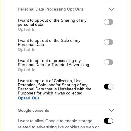
Please note that this website/app uses one or more Google
Personal Data Processing Opt Outs
services and may gather and store information including but
Ελλάδα
|
16.05.2026 13:41
not limited to your visit or usage behaviour. You may click to
I want to opt-out of the Sharing of my
Ανήλικοι με πατίνι παρέσυραν και
personal data.
grant or deny consent to Google and its third-party tags to
Opted In
τραυμάτισαν πεζή γυναίκα στην
use your data for below specified purposes in below Google
Καλαμάτα
consent section.
I want to opt-out of the Sale of my
Personal Data.
Opted In
I want to opt-out of processing my
Personal Data for Targeted Advertising.
Opted In
I want to opt-out of Collection, Use,
Retention, Sale, and/or Sharing of my
Personal Data that Is Unrelated with the
Purposes for which it was collected.
Opted Out
video
Google consents
I want to allow Google to enable storage
related to advertising like cookies on web or