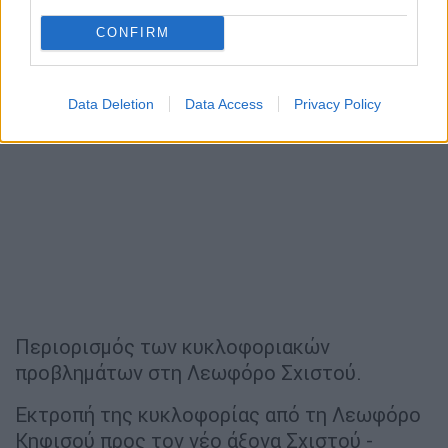
CONFIRM
Data Deletion
Data Access
Privacy Policy
Περιορισμός των κυκλοφοριακών
προβλημάτων στη Λεωφόρο Σχιστού.
Εκτροπή της κυκλοφορίας από τη Λεωφόρο
Κηφισού προς τον νέο άξονα Σχιστού -