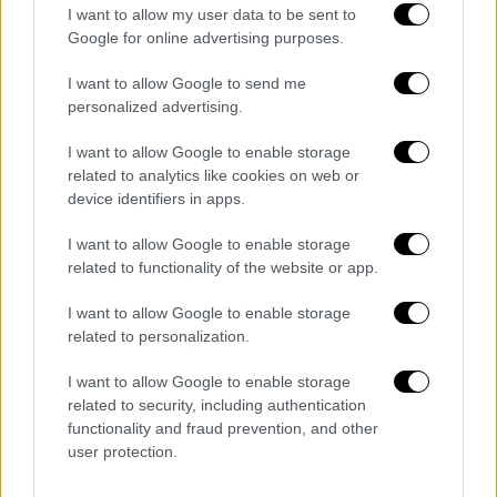
I want to allow my user data to be sent to
Δημιουργία Ανισόπεδου Ημικόμβου
Google for online advertising purposes.
Σκαραμαγκά.
I want to allow Google to send me
Κατάργηση Σηματοδοτούμενου Κόμβου
personalized advertising.
(Σχιστού - Παλάσκα).
I want to allow Google to enable storage
Δημιουργία Ανισόπεδου Κόμβου
related to analytics like cookies on web or
device identifiers in apps.
Ναυπηγείων.
I want to allow Google to enable storage
Τα προσδοκόμενα οφέλη είναι:
related to functionality of the website or app.
Δημιουργία ενιαίου άξονα Λεωφόρου
I want to allow Google to enable storage
Σχιστού - Δυτικής Περιφερειακής
related to personalization.
I want to allow Google to enable storage
related to security, including authentication
functionality and fraud prevention, and other
user protection.