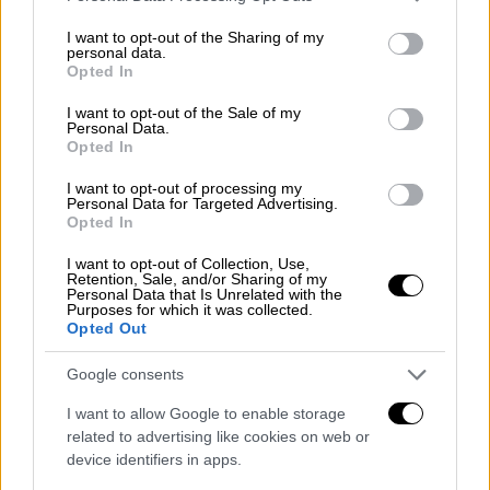
services and may gather and store information including but
της Δυτικής Περιφερειακής Λεωφόρου
not limited to your visit or usage behaviour. You may click to
I want to opt-out of the Sharing of my
Αιγάλεω με την Εθνική Οδό
Αθηνών -
personal data.
grant or deny consent to Google and its third-party tags to
Opted In
Κορίνθου
στους Δήμους Χαϊδαρίου και
use your data for below specified purposes in below Google
Ασπροπύργου και σύμφωνα με τις σχετικές
consent section.
I want to opt-out of the Sale of my
Personal Data.
μελέτες, πρόκειται να αναβαθμίσει το
Opted In
επίπεδο εξυπηρέτησης, καθώς θα αυξηθεί η
κυκλοφοριακή ικανότητα των επιμέρους
I want to opt-out of processing my
Personal Data for Targeted Advertising.
οδικών συνδέσμων, θα αναβαθμιστούν οι
Opted In
υφιστάμενοι κόμβοι και θα δημιουργηθούν
I want to opt-out of Collection, Use,
νέοι ανισόπεδοι κόμβοι.
Retention, Sale, and/or Sharing of my
Personal Data that Is Unrelated with the
Purposes for which it was collected.
Ειδικότερα, οι παρεμβάσεις που
Opted Out
προβλέπονται είναι:
Google consents
Ολοκλήρωση Δυτικής Περιφερειακής
I want to allow Google to enable storage
Λεωφόρου Αιγάλεω.
related to advertising like cookies on web or
device identifiers in apps.
Αναβάθμιση Ανισόπεδου Κόμβου Σχιστού.