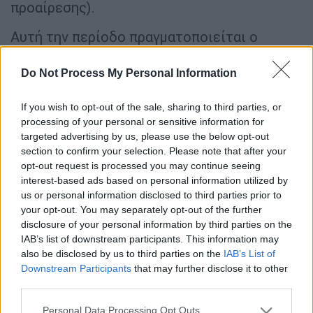
προαίρεσης).
Αυτή την περίοδο πραγματοποιείται ο
προβλεπόμενος από τον νόμο έλεγχος της
προσυμβατικής διαδικασίας από το
Do Not Process My Personal Information
Ελεγκτικό
Συνέδριο
και το επόμενο στάδιο
είναι η υπογραφή της σύμβασης.
If you wish to opt-out of the sale, sharing to third parties, or
processing of your personal or sensitive information for
Το τεχνικό αντικείμενο του έργου
targeted advertising by us, please use the below opt-out
section to confirm your selection. Please note that after your
opt-out request is processed you may continue seeing
Το έργο κρίθηκε αναγκαίο για τη βελτίωση
interest-based ads based on personal information utilized by
των κυκλοφοριακών συνθηκών στην περιοχή
us or personal information disclosed to third parties prior to
του
Σκαραμαγκά
, όπου εξυπηρετούνται
your opt-out. You may separately opt-out of the further
περίπου
130 χιλ. οχήματα την ημέρα και οι
disclosure of your personal information by third parties on the
IAB’s list of downstream participants. This information may
καθυστερήσεις υπερβαίνουν τα αποδεκτά
also be disclosed by us to third parties on the
IAB’s List of
επίπεδα
σε καθημερινή βάση, ιδίως κατά τις
Downstream Participants
that may further disclose it to other
ώρες αιχμής.
third parties.
Η τριπλή παρέμβαση εστιάζει στη σύνδεση
Please note that this website/app uses one or more Google
Personal Data Processing Opt Outs