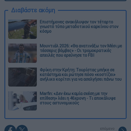
Διαβάστε ακόμη
Επιστήμονες ανακάλυψαν τον τέταρτο
γνωστό τύπο μεταδοτικού καρκίνου στον
κόσμο
Μουντιάλ 2026: «Θα ανατινάξω τον Μέσι με
τέσσερις βόμβες» - Οι τρομοκρατικές
απειλές που ερεύνησε το FBI
Φρίκη στην Κρήτη: Τουρίστας μπήκε σε
κατάστημα και ρώτησε πόσο «κοστίζει»
ανήλικο κορίτσι για να ασελγήσει πάνω του
Marfin: «Δεν έχω καμία σχέση με την
επίθεση» λέει η 46χρονη - Τι αποκάλυψε
στους αστυνομικούς
επόμενο